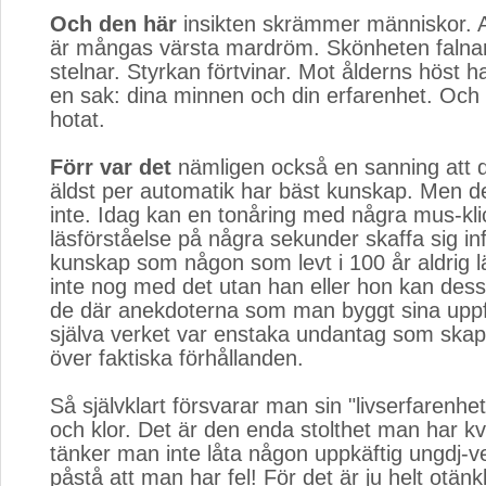
Och den här
insikten skrämmer människor. At
är mångas värsta mardröm. Skönheten falnar
stelnar. Styrkan förtvinar. Mot ålderns höst h
en sak: dina minnen och din erfarenhet. Och
hotat.
Förr var det
nämligen också en sanning att d
äldst per automatik har bäst kunskap. Men 
inte. Idag kan en tonåring med några mus-kl
läsförståelse på några sekunder skaffa sig i
kunskap som någon som levt i 100 år aldrig l
inte nog med det utan han eller hon kan dess
de där anekdoterna som man byggt sina uppfa
själva verket var enstaka undantag som skapa
över faktiska förhållanden.
Så självklart försvarar man sin "livserfarenh
och klor. Det är den enda stolthet man har kv
tänker man inte låta någon uppkäftig ungdj-
påstå att man har fel! För det är ju helt otänk