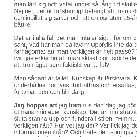
man lärt sig och vetat under så lång tid skulle
Nej nej, det är fullständigt befängt att man i 
och inbillat sig saker och att en osnuten 15-år
bättre!
Det är i alla fall det man intalar sig... för om 
sant, vad har man då kvar? Uppfylls inte då 
farhågorna: att man verkligen är helt passé
tvingas erkänna att man slösat bort större dele
att tro något som faktiskt var... fel?
Men sådant är fallet. Kunskap är färskvara.
underhållas, förnyas, förbättras och ersättas
förtvinar den och blir dålig.
Jag hoppas att
jag fram tills den dag jag dör a
utmana min egen kunskap. Det är min strävan
sluta stanna upp och fundera i stilen: "Hmm..
verkligen rätt? Hur vet jag det? Var fick jag d
informationen ifrån? Och hade den som gav