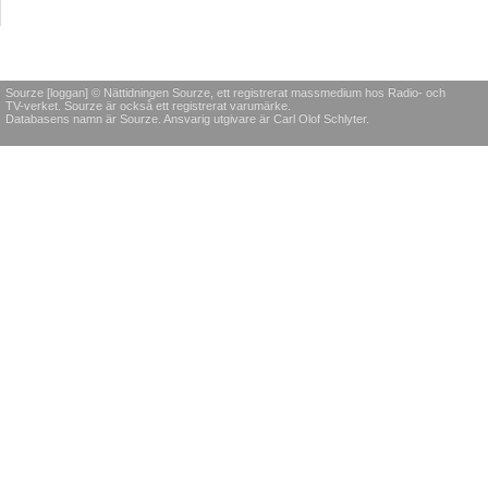
Sourze [loggan] © Nättidningen Sourze, ett registrerat massmedium hos Radio- och
TV-verket. Sourze är också ett registrerat varumärke.
Databasens namn är Sourze. Ansvarig utgivare är Carl Olof Schlyter.