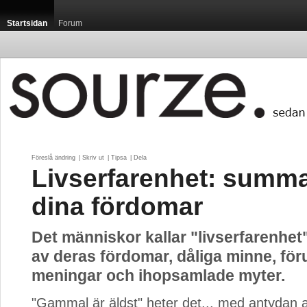
Startsidan
Forum
Föreslå ändring
| 
Skriv ut
| 
Tipsa
| 
Dela
Livserfarenhet: summ
dina fördomar
Det människor kallar "livserfarenhe
av deras fördomar, dåliga minne, för
meningar och ihopsamlade myter.
"Gammal är äldst" heter det... med antydan 