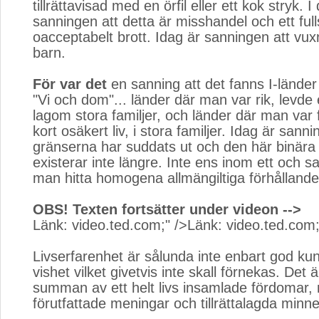
tillrättavisad med en örfil eller ett kok stryk. I
sanningen att detta är misshandel och ett full
oacceptabelt brott. Idag är sanningen att vuxn
barn.
För var det
en sanning att det fanns I-länder 
"Vi och dom"... länder där man var rik, levde et
lagom stora familjer, och länder där man var f
kort osäkert liv, i stora familjer. Idag är sanni
gränserna har suddats ut och den här binära 
existerar inte längre. Inte ens inom ett och
man hitta homogena allmängiltiga förhållande
OBS! Texten fortsätter under videon -->
Länk: video.ted.com;" />
Länk: video.ted.com
Livserfarenhet är sålunda inte enbart god ku
vishet vilket givetvis inte skall förnekas. Det 
summan av ett helt livs insamlade fördomar, 
förutfattade meningar och tillrättalagda minn