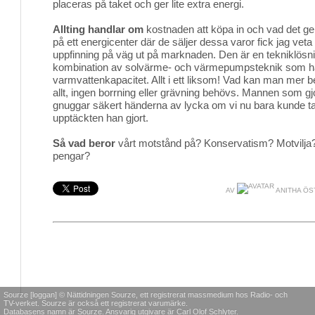
placeras på taket och ger lite extra energi.
Allting handlar om
kostnaden att köpa in och vad det ge
på ett energicenter där de säljer dessa varor fick jag veta
uppfinning på väg ut på marknaden. Den är en tekniklösni
kombination av solvärme- och värmepumpsteknik som ha
varmvattenkapacitet. Allt i ett liksom! Vad kan man mer 
allt, ingen borrning eller grävning behövs. Mannen som g
gnuggar säkert händerna av lycka om vi nu bara kunde ta 
upptäckten han gjort.
Så vad beror
vårt motstånd på? Konservatism? Motvilja?
pengar?
AV
ANITHA ÖS
Sourze [loggan] © Nättidningen Sourze, ett registrerat massmedium hos Radio- och
TV-verket. Sourze är också ett registrerat varumärke.
Databasens namn är Sourze. Ansvarig utgivare är Carl Olof Schlyter.