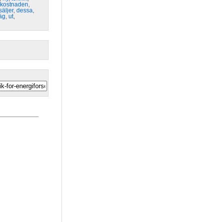
kostnaden
,
säljer
,
dessa
,
äg
,
ut
,