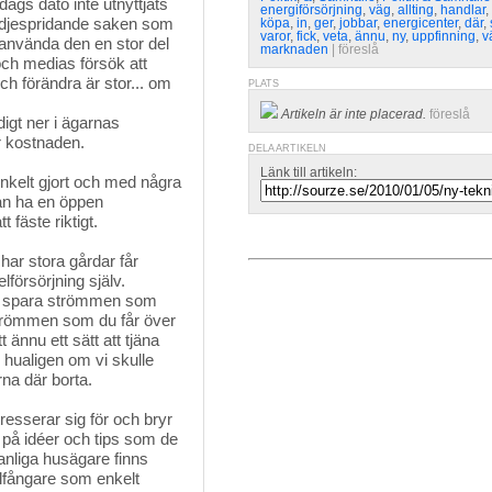
dags dato inte utnyttjats
energiförsörjning
,
väg
,
allting
,
handlar
,
glädjespridande saken som
köpa
,
in
,
ger
,
jobbar
,
energicenter
,
där
,
varor
,
fick
,
veta
,
ännu
,
ny
,
uppfinning
,
v
 använda den en stor del
marknaden
| 
föreslå
ch medias försök att
ch förändra är stor... om
PLATS
Artikeln är inte placerad.
föreslå
igt ner i ägarnas
r kostnaden.
DELA ARTIKELN
Länk till artikeln:
nkelt gjort och med några
an ha en öppen
 fäste riktigt.
ar stora gårdar får 
lförsörjning själv.
ll spara strömmen som
 strömmen som du får över
 ännu ett sätt att tjäna
 hualigen om vi skulle
na där borta.
esserar sig för och bryr 
på idéer och tips som de
anliga husägare finns
lfångare som enkelt