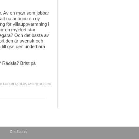
r. Av en man som jobbar 
 att nu är ännu en ny
ng för villauppvärmning i
r en mycket stor
begära? Och det bästa av
jort den är svensk och
till oss den underbara
 Rädsla? Brist på 
TLUND MEIJER
05 JAN 2010 09:50
Om Sourze