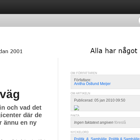
OM FÖRFATTAREN
Författare:
Anitha Östlund Meijer
 väg
OM ARTIKELN
Publicerad: 05 jan 2010 09:50
in och vad det
icenter där de
FAKTA
är ännu en ny
Ingen faktatext angiven
föreslå
NYCKELORD
Politik
,
&
,
Samhälle
,
Politik & Samhälle