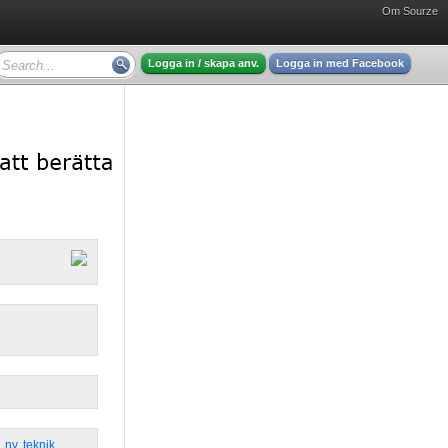
Om Sourze
Logga in / skapa anv.
Logga in med Facebook
,
ny
,
teknik
,