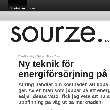
Startsidan
Forum
Föreslå ändring
| 
Skriv ut
| 
Tipsa
| 
Dela
Ny teknik för
energiförsörjning på
Allting handlar om kostnaden att köpa 
ger. Av en man som jobbar på ett energ
säljer dessa varor fick jag veta att nu 
uppfinning på väg ut på marknaden.