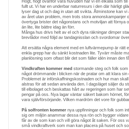
Högt, högt ovanför våra huvuden har vi en elkälla som till 
fullt ut. Vi har en underbar naturresurs i den där härligt 
lyser dag ut och dag in utan att svikta. Åtminstone kan vi
av året utan problem, men trots stora annonskampanjer o
övertyga brister det någonstans och motviljan att förnya o
än lite, lite bättre idag än förr.
Många hus drivs helt av el och dyra räkningar dimper stad
brevlådor med följd av tandagnisslan och svordomar öve
Att ersätta några element med en luftvärmepump är rätt e
enkla grepp har du sänkt kostnaden lite. Tyvärr måste m
planlösning som oftast blir det som fäller idén innan den fått
Vindkraften kommer med
stormande steg och folk som h
något drömmande i blicken när de pratar om att klara sin e
Problemet är införskaffningskostnaden och hur man ska
alstras för att sedan använda den. I dagsläget säljer du
till elbolaget och beskattas hårt av regeringen som har sett
pengar på oss. Nya lagar väntar säkert bakom hörnet, för
vara självförsörjande. Vilken mardröm det vore för gubbar
På solfronten kommer
nya uppfinningar och folk som intr
sig om miljön anammar dessa nya rön och bygger vidare 
får av de som kan och vill göra något åt saken. För oss v
små vindkraftverk som man kan placera på huset och so