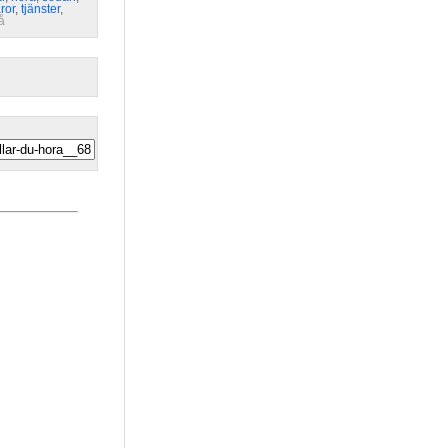
ror
,
tjänster
,
å