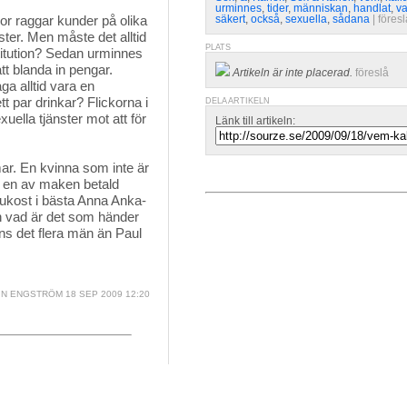
urminnes
,
tider
,
människan
,
handlat
,
va
nor raggar kunder på olika 
säkert
,
också
,
sexuella
,
sådana
| 
föresl
ster. Men måste det alltid
PLATS
titution? Sedan urminnes
tt blanda in pengar.
Artikeln är inte placerad.
föreslå
a alltid vara en
t par drinkar? Flickorna i
DELA ARTIKELN
uella tjänster mot att för
Länk till artikeln:
ar. En kvinna som inte är 
 en av maken betald
frukost i bästa Anna Anka-
h vad är det som händer
nns det flera män än Paul
IN ENGSTRÖM
18 SEP 2009 12:20