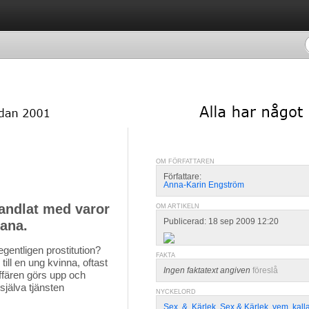
OM FÖRFATTAREN
Författare:
Anna-Karin Engström
andlat med varor
OM ARTIKELN
Publicerad: 18 sep 2009 12:20
dana.
entligen prostitution? 
FAKTA
 till en ung kvinna, oftast
Ingen faktatext angiven
föreslå
ffären görs upp och
 själva tjänsten
NYCKELORD
Sex
,
&
,
Kärlek
,
Sex & Kärlek
,
vem
,
kall