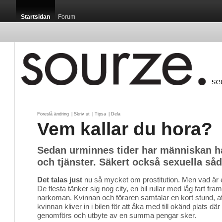
Startsidan
Forum
Föreslå ändring
| 
Skriv ut
| 
Tipsa
| 
Dela
Vem kallar du hora?
Sedan urminnes tider har människan h
och tjänster. Säkert också sexuella så
Det talas just
nu så mycket om prostitution. Men vad är eg
De flesta tänker sig nog city, en bil rullar med låg fart fram
narkoman. Kvinnan och föraren samtalar en kort stund, a
kvinnan kliver in i bilen för att åka med till okänd plats där
genomförs och utbyte av en summa pengar sker.