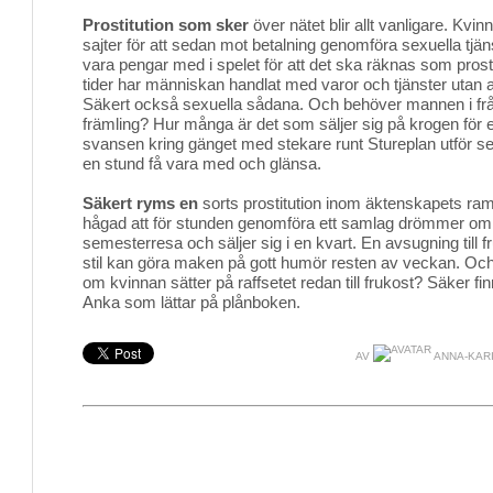
Prostitution som sker
över nätet blir allt vanligare. Kvin
sajter för att sedan mot betalning genomföra sexuella tjän
vara pengar med i spelet för att det ska räknas som pros
tider har människan handlat med varor och tjänster utan a
Säkert också sexuella sådana. Och behöver mannen i fråg
främling? Hur många är det som säljer sig på krogen för et
svansen kring gänget med stekare runt Stureplan utför sex
en stund få vara med och glänsa.
Säkert ryms en
sorts prostitution inom äktenskapets ram
hågad att för stunden genomföra ett samlag drömmer om
semesterresa och säljer sig i en kvart. En avsugning till 
stil kan göra maken på gott humör resten av veckan. Oc
om kvinnan sätter på raffsetet redan till frukost? Säker fi
Anka som lättar på plånboken.
AV
ANNA-KAR