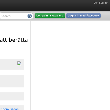
Om Sourze
Logga in / skapa anv.
Logga in med Facebook
ar
,
hora
,
sedan
,