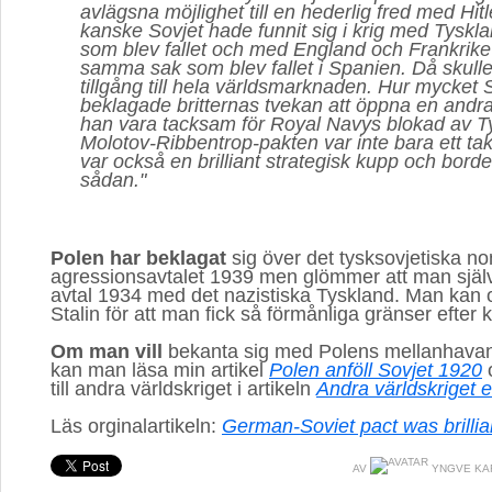
avlägsna möjlighet till en hederlig fred med Hit
kanske Sovjet hade funnit sig i krig med Tyskla
som blev fallet och med England och Frankrike
samma sak som blev fallet i Spanien. Då skull
tillgång till hela världsmarknaden. Hur mycket S
beklagade britternas tvekan att öppna en andra
han vara tacksam för Royal Navys blokad av T
Molotov-Ribbentrop-pakten var inte bara ett tak
var också en brilliant strategisk kupp och bord
sådan."
Polen har beklagat
sig över det tysksovjetiska no
agressionsavtalet 1939 men glömmer att man själva
avtal 1934 med det nazistiska Tyskland. Man kan 
Stalin för att man fick så förmånliga gränser efter k
Om man vill
bekanta sig med Polens mellanhavan
kan man läsa min artikel
Polen anföll Sovjet 1920
o
till andra världskriget i artikeln
Andra världskriget e
Läs orginalartikeln:
German-Soviet pact was brillia
AV
YNGVE KA