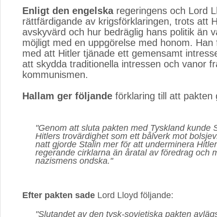
Enligt den engelska
regeringens och Lord Ll
rättfärdigande av krigsförklaringen, trots att Hi
avskyvärd och hur bedräglig hans politik än v
möjligt med en uppgörelse med honom. Han f
med att Hitler tjänade ett gemensamt intresse
att skydda traditionella intressen och vanor f
kommunismen.
Hallam ger följande
förklaring till att pakte
"Genom att sluta pakten med Tyskland kunde St
Hitlers trovärdighet som ett bålverk mot bolsj
natt gjorde Stalin mer för att underminera Hitler
regerande cirklarna än åratal av föredrag oc
nazismens ondska."
Efter pakten sade
Lord Lloyd följande:
"Slutandet av den tysk-sovjetiska pakten avlä