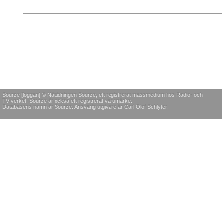
Sourze [loggan] © Nättidningen Sourze, ett registrerat massmedium hos Radio- och
TV-verket. Sourze är också ett registrerat varumärke.
Databasens namn är Sourze. Ansvarig utgivare är Carl Olof Schlyter.