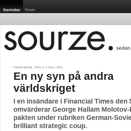
Startsidan
Forum
Föreslå ändring
| 
Skriv ut
| 
Tipsa
| 
Dela
En ny syn på andra
världskriget
I en insändare i Financial Times den
omvärderar George Hallam Molotov-
pakten under rubriken German-Sovie
brilliant strategic coup.