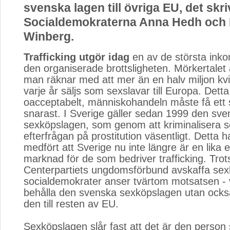
svenska lagen till övriga EU, det skri
Socialdemokraterna Anna Hedh och 
Winberg.
Trafficking utgör idag
en av de största inkom
den organiserade brottsligheten. Mörkertalet 
man räknar med att mer än en halv miljon kv
varje år säljs som sexslavar till Europa. Detta
oacceptabelt, människohandeln måste få ett s
snarast. I Sverige gäller sedan 1999 den sv
sexköpslagen, som genom att kriminalisera 
efterfrågan på prostitution väsentligt. Detta ha
medfört att Sverige nu inte längre är en lika e
marknad för de som bedriver trafficking. Trots 
Centerpartiets ungdomsförbund avskaffa sex
socialdemokrater anser tvärtom motsatsen - vi
behålla den svenska sexköpslagen utan ocks
den till resten av EU.
Sexköpslagen slår fast att det är den perso