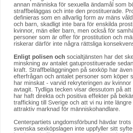
annan människa för sexuella ändamål som b
straffbeläggas och inte den prostituerade. Pro
definieras som en allvarlig form av mäns vål
och barn, skadligt inte bara för enskilda pros
kvinnor, män eller barn, men också för samhäl
personer som är offer för prostitution och m
riskerar därför inte några rättsliga konsekven
Enligt polisen och
socialtjänsten har det ske
minskning av antalet gatuprostituerade sedan
kraft. Straffbeläggningen på sexköp har även 
efterfrågan och antalet personer som köper s
har minskat - varvid rekryteringen av kvinnor ti
avtagit. Tydliga tecken visar dessutom på at
har haft direkta och positiva effekter på be
trafficking till Sverige och att vi nu inte längre
attraktiv marknad för människohandlare.
Centerpartiets ungdomsförbund hävdar trots 
svenska sexköpslagen inte uppfyller sitt syfte