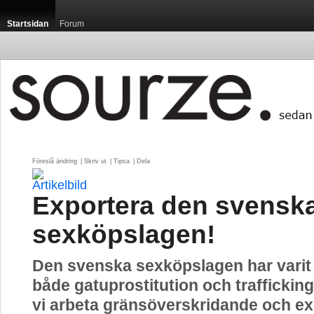
Startsidan
Forum
Föreslå ändring
| 
Skriv ut
| 
Tipsa
| 
Dela
Exportera den svensk
sexköpslagen!
Den svenska sexköpslagen har varit 
både gatuprostitution och traffickin
vi arbeta gränsöverskridande och ex