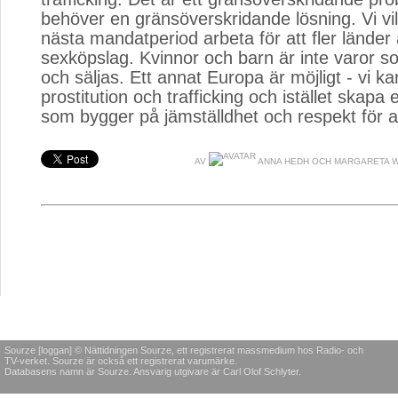
behöver en gränsöverskridande lösning. Vi vil
nästa mandatperiod arbeta för att fler lände
sexköpslag. Kvinnor och barn är inte varor 
och säljas. Ett annat Europa är möjligt - vi ka
prostitution och trafficking och istället skapa 
som bygger på jämställdhet och respekt för al
AV
ANNA HEDH OCH MARGARETA 
Sourze [loggan] © Nättidningen Sourze, ett registrerat massmedium hos Radio- och
TV-verket. Sourze är också ett registrerat varumärke.
Databasens namn är Sourze. Ansvarig utgivare är Carl Olof Schlyter.