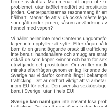
borde avskaffas. Man menar att lagen inte k
problemet, utan istället medfört att prostituti
jorden. Centerpartisternas resonemang är eme
hållbart. Menar de att vi då också måste legal
som gått under jorden, såsom användning av
handel med vapen?
Vi håller heller inte med Centerns ungdomsf
lagen inte uppfyller sitt syfte. Efterfrågan på
barn är en grundläggande orsak till traffickin
inte bara tillhandahållare och smugglare stra
också de som köper kvinnor och barn för sexu
utnyttjande och prostitution. Om vi i fler me
minska efterfrågan genom en lag liknande den
Sverige har vi därför kommit långt i bekämpn
trafficking. Det är oerhört viktigt att vi arbet
inom EU för detta. Den svenska sexköpslagen
bara i Sverige, utan i hela EU!
Sverige kan nämligen
inte ensamt lösa pro
trafficking. Det är ett gränsöverskridande p