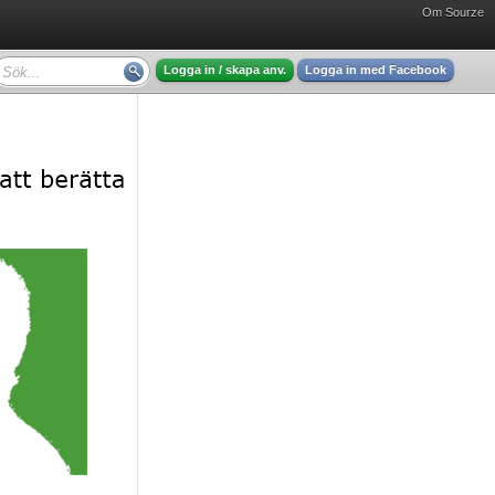
Om Sourze
Logga in / skapa anv.
Logga in med Facebook