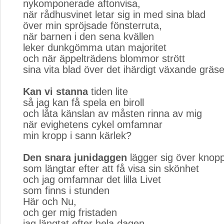
nykomponerade aftonvisa,
när rådhusvinet letar sig in med sina blad
över min spröjsade fönsterruta,
när barnen i den sena kvällen
leker dunkgömma utan majoritet
och när äppelträdens blommor strött
sina vita blad över det ihärdigt växande gräse
Kan vi stanna
tiden lite
så jag kan få spela en biroll
och låta känslan av måsten rinna av mig
när evighetens cykel omfamnar
min kropp i sann kärlek?
Den snara junidaggen
lägger sig över knop
som längtar efter att få visa sin skönhet
och jag omfamnar det lilla Livet
som finns i stunden
Här och Nu,
och ger mig fristaden
jag längtat efter hela dagen.