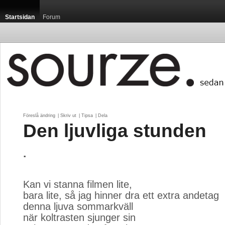
Startsidan
Forum
Föreslå ändring
| 
Skriv ut
| 
Tipsa
| 
Dela
Den ljuvliga stunden
.
Kan vi stanna filmen lite,
bara lite, så jag hinner dra ett extra andetag
denna ljuva sommarkväll
när koltrasten sjunger sin