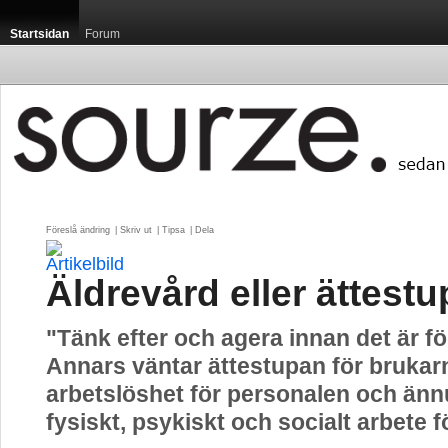
Startsidan
Forum
Föreslå ändring
| 
Skriv ut
| 
Tipsa
| 
Dela
Äldrevård eller ättest
"Tänk efter och agera innan det är fö
Annars väntar ättestupan för brukar
arbetslöshet för personalen och än
fysiskt, psykiskt och socialt arbete f