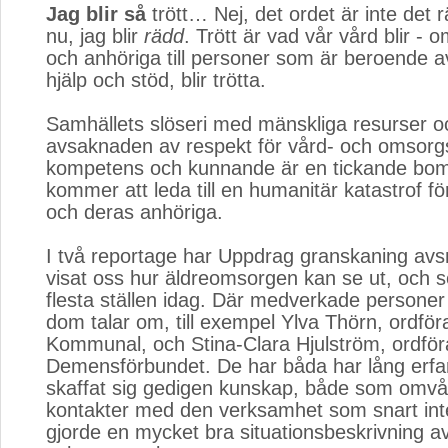
Jag blir så
trött… Nej, det ordet är inte det rä
nu, jag blir
rädd
. Trött är vad vår vård blir -
och anhöriga till personer som är beroende 
hjälp och stöd, blir trötta.
Samhällets slöseri med mänskliga resurser o
avsaknaden av respekt för vård- och omsor
kompetens och kunnande är en tickande bo
kommer att leda till en humanitär katastrof fö
och deras anhöriga.
I två reportage har Uppdrag granskaning avs
visat oss hur äldreomsorgen kan se ut, och se
flesta ställen idag. Där medverkade persone
dom talar om, till exempel Ylva Thörn, ordför
Kommunal, och Stina-Clara Hjulström, ordför
Demensförbundet. De har båda har lång erfa
skaffat sig gedigen kunskap, både som omv
kontakter med den verksamhet som snart inte
gjorde en mycket bra situationsbeskrivning a