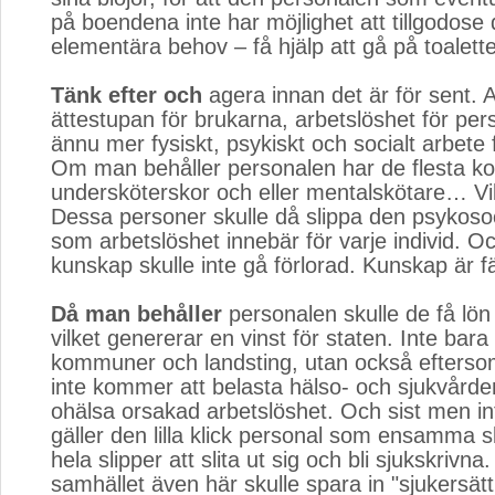
på boendena inte har möjlighet att tillgodose
elementära behov – få hjälp att gå på toalett
Tänk efter och
agera innan det är för sent. A
ättestupan för brukarna, arbetslöshet för pe
ännu mer fysiskt, psykiskt och socialt arbete 
Om man behåller personalen har de flesta 
undersköterskor och eller mentalskötare… Vi
Dessa personer skulle då slippa den psykosoc
som arbetslöshet innebär för varje individ. O
kunskap skulle inte gå förlorad. Kunskap är f
Då man behåller
personalen skulle de få lön f
vilket genererar en vinst för staten. Inte bara 
kommuner och landsting, utan också eftersom 
inte kommer att belasta hälso- och sjukvård
ohälsa orsakad arbetslöshet. Och sist men in
gäller den lilla klick personal som ensamma s
hela slipper att slita ut sig och bli sjukskrivna.
samhället även här skulle spara in "sjukersät