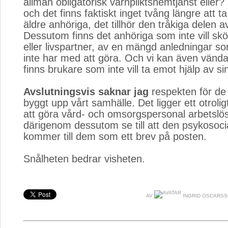
allmän obligatorisk värnpliktshemtjänst eller?
och det finns faktiskt inget tvång längre att 
äldre anhöriga, det tillhör den tråkiga delen av
Dessutom finns det anhöriga som inte vill sköt
eller livspartner, av en mängd anledningar s
inte har med att göra. Och vi kan även vända
finns brukare som inte vill ta emot hjälp av s
Avslutningsvis saknar jag
respekten för de 
byggt upp vårt samhälle. Det ligger ett otroligt
att göra vård- och omsorgspersonal arbetslö
därigenom dessutom se till att den psykosoci
kommer till dem som ett brev på posten.
Snålheten bedrar visheten.
AV
INGRID OSCARSS