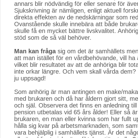
annars blir nödvändig för eller senare för äv
Sjukskrivning är nämligen, enligt aktuell fors
direkta effekten av de nedskärningar som red
Ovanstående skulle innebära att både brukar
skulle få en mycket bättre livskvalitet. Anhöri
stöd som de så väl behöver.
Man kan fråga
sig om det är samhällets men
att man istället för
en
vårdbehövande, vill ha ä
vilket blir resultatet av att de anhöriga blir tot
inte orkar längre. Och vem skall vårda dem?
ju uppsagd!
Som anhörig är man antingen en make/maka
med brukaren och då har åldern gjort sitt, m
och själ. Observera det finns en anledning till
pension utbetalas vid 65 års ålder! Eller så är
brukaren, en man eller kvinna som har fullt 
hålla sig kvar på arbetsmarknaden, som samt
vara behjälplig i samhällets tjänst. Är det nå