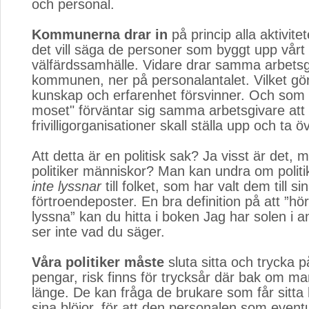
och personal.
Kommunerna drar in
på princip alla aktivitet
det vill säga de personer som byggt upp vårt
välfärdssamhälle. Vidare drar samma arbetsg
kommunen, ner på personalantalet. Vilket gö
kunskap och erfarenhet försvinner. Och som
moset" förväntar sig samma arbetsgivare att
frivilligorganisationer skall ställa upp och ta ö
Att detta är en politisk sak? Ja visst är det, m
politiker människor? Man kan undra om polit
inte lyssnar
till folket, som har valt dem till sin
förtroendeposter. En bra definition på att ”hö
lyssna” kan du hitta i boken Jag har solen i an
ser inte vad du säger.
Våra politiker måste
sluta sitta och trycka p
pengar, risk finns för trycksår där bak om man
länge. De kan fråga de brukare som får sitta 
sina blöjor, för att den personalen som eventu