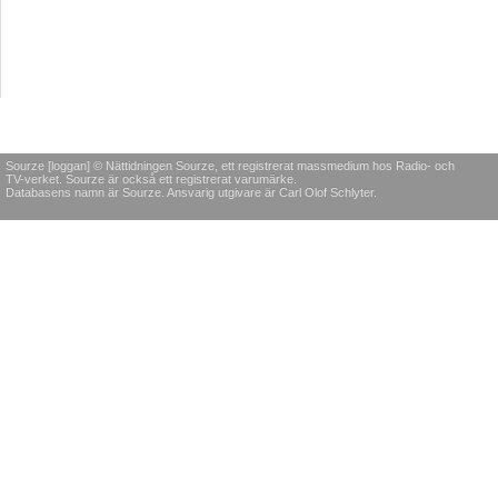
Sourze [loggan] © Nättidningen Sourze, ett registrerat massmedium hos Radio- och
TV-verket. Sourze är också ett registrerat varumärke.
Databasens namn är Sourze. Ansvarig utgivare är Carl Olof Schlyter.