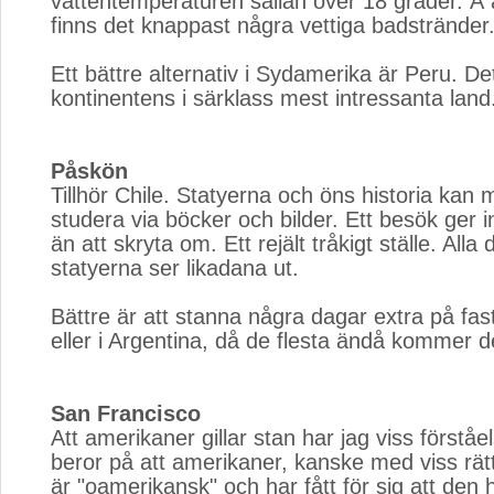
vattentemperaturen sällan över 18 grader. Å
finns det knappast några vettiga badstränder
Ett bättre alternativ i Sydamerika är Peru. Det
kontinentens i särklass mest intressanta land
Påskön
Tillhör Chile. Statyerna och öns historia kan 
studera via böcker och bilder. Ett besök ger 
än att skryta om. Ett rejält tråkigt ställe. All
statyerna ser likadana ut.
Bättre är att stanna några dagar extra på fastl
eller i Argentina, då de flesta ändå kommer 
San Francisco
Att amerikaner gillar stan har jag viss förståel
beror på att amerikaner, kanske med viss rätt
är "oamerikansk" och har fått för sig att den 