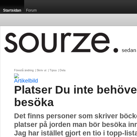
Startsidan
Forum
Föreslå ändring
| 
Skriv ut
| 
Tipsa
| 
Dela
Platser Du inte behöve
besöka
Det finns personer som skriver böc
platser på jorden man bör besöka in
Jag har istället gjort en tio i topp-list