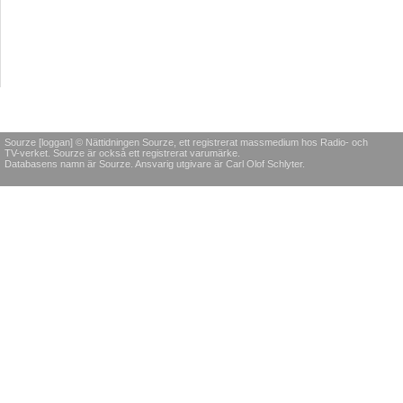
Sourze [loggan] © Nättidningen Sourze, ett registrerat massmedium hos Radio- och
TV-verket. Sourze är också ett registrerat varumärke.
Databasens namn är Sourze. Ansvarig utgivare är Carl Olof Schlyter.