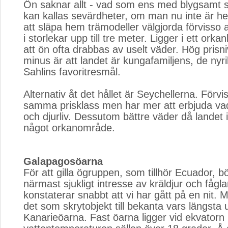
Ön saknar allt - vad som ens med blygsamt st
kan kallas sevärdheter, om man nu inte är he
att släpa hem trämodeller välgjorda förvisso 
i storlekar upp till tre meter. Ligger i ett orkan
att ön ofta drabbas av uselt väder. Hög prisni
minus är att landet är kungafamiljens, de ny
Sahlins favoritresmål.
Alternativ åt det hållet är Seychellerna. Förvis
samma prisklass men har mer att erbjuda vad
och djurliv. Dessutom bättre väder då landet in
något orkanområde.
Galapagosöarna
För att gilla ögruppen, som tillhör Ecuador, b
närmast sjukligt intresse av kräldjur och fågla
konstaterar snabbt att vi har gått på en nit. 
det som skrytobjekt till bekanta vars längsta 
Kanarieöarna. Fast öarna ligger vid ekvatorn