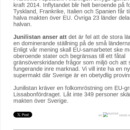
kraft 2014. Inflytandet blir helt beroende på
Tyskland, Frankrike, Italien och Spanien får 
halva makten över EU. Övriga 23 länder dela
halvan.
Junilistan anser att
det är fel att de stora l
en dominerande ställning på de små ländern
Enligt vår mening skall EU-samarbetet ske m
oberoende stater och begränsas till ett fåtal
gränsöverskridande frågor som miljö och att 
fungerande inre marknad. Vi vill inte ha en n
supermakt där Sverige är en obetydlig provins
Junilistan kräver en folkomröstning om EU-g
Lissabonfördraget. Låt inte 349 personer skä
makten över Sverige.
AV
HANS N