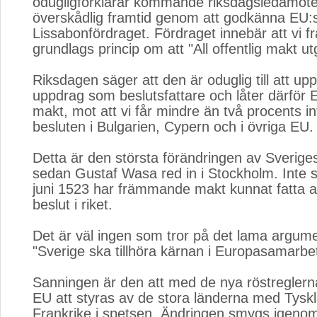
odugligförklarar kommande riksdagsledamöte
överskådlig framtid genom att godkänna EU:
Lissabonfördraget. Fördraget innebär att vi f
grundlags princip om att "All offentlig makt utg
Riksdagen säger att den är oduglig till att uppf
uppdrag som beslutsfattare och låter därför E
makt, mot att vi får mindre än två procents i
besluten i Bulgarien, Cypern och i övriga EU.
Detta är den största förändringen av Sveriges
sedan Gustaf Wasa red in i Stockholm. Inte 
juni 1523 har främmande makt kunnat fatta a
beslut i riket.
Det är väl ingen som tror på det lama argume
"Sverige ska tillhöra kärnan i Europasamarbet
Sanningen är den att med de nya röstregler
EU att styras av de stora länderna med Tysk
Frankrike i spetsen. Ändringen smygs igenom 