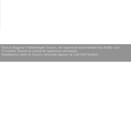
Sourze [loggan] © Nättidningen Sourze, ett registrerat massmedium hos Radio- och
TV-verket. Sourze är också ett registrerat varumärke.
Databasens namn är Sourze. Ansvarig utgivare är Carl Olof Schlyter.