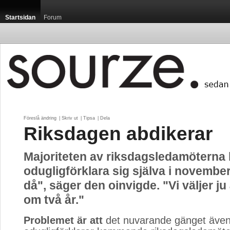
Startsidan
Forum
Föreslå ändring
| 
Skriv ut
| 
Tipsa
| 
Dela
Riksdagen abdikerar
Majoriteten av riksdagsledamöterna
odugligförklara sig själva i november.
då", säger den oinvigde. "Vi väljer j
om två år."
Problemet är att
det nuvarande gänget även