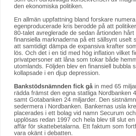
den ekonomiska politiken.
En allmän uppfattning bland forskare numera 
egenproducerade kris berodde på att politikern
80-talet avreglerade de sedan årtionden hårt
finansiella marknaderna på ett sällsynt uselt 
att samtidigt dämpa de expansiva krafter so
lös. Och det i en tid med hög inflation vilket f
privatpersoner att låna som tokar både hem
utomlands. Följden blev en finansiell bubbla
kollapsade i en djup depression.
Bankstödsnämnden fick gå
in med 65 miljard
rädda främst den egna statliga Nordbanken 4
samt Gotabanken 24 miljarder. Den sistnämnd
sedermera i Nordbanken. Bankernas usla kred
placerades i ett bolag vid namn Securum oc
upplösas redan 1997 och hela blev till slut en 
affär för skattebetalarna. Ett faktum som for
vara okänt i debatten.