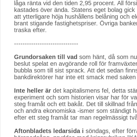
låga ränta vid den tiden 2,95 procent. All förs
kastades över ända. Statens eget bolag gick 
att ytterligare höja hushållens belåning och e
brant stigande fastighetspriser. Övriga banke
traska efter.
------------------------------
Grundorsaken till vad
som hänt, då som nu, ä
beslut spelat en avgörande roll för framväxt
bubbla som till sist sprack. Att det sedan finns
bankdirektörer har inte ett smack med saken 
Inte heller är
det kapitalismens fel, detta st
experiment och som historien visar har för va
steg framåt och ett bakåt. Det till skillnad fr
och andra ekonomiska -ismer som ständigt ha
efter ett steg framåt tar man regelmässigt tv
Aftonbladets ledarsida i
söndags, efter förr