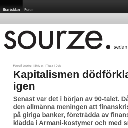
Startsidan
Forum
Föreslå ändring
| 
Skriv ut
| 
Tipsa
| 
Dela
Kapitalismen dödförkla
igen
Senast var det i början av 90-talet. 
den allmänna meningen att finanskr
på giriga banker, företrädda av finan
klädda i Armani-kostymer och med s