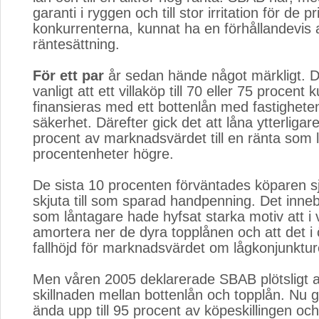
garanti i ryggen och till stor irritation för de pr
konkurrenterna, kunnat ha en förhållandevis 
räntesättning.
För ett par
år sedan hände något märkligt. Ditt
vanligt att ett villaköp till 70 eller 75 procent 
finansieras med ett bottenlån med fastighet
säkerhet. Därefter gick det att låna ytterligare
procent av marknadsvärdet till en ränta som 
procentenheter högre.
De sista 10 procenten förväntades köparen s
skjuta till som sparad handpenning. Det inne
som låntagare hade hyfsat starka motiv att i v
amortera ner de dyra topplånen och att det i 
fallhöjd för marknadsvärdet om lågkonjunktu
Men våren 2005 deklarerade SBAB plötsligt 
skillnaden mellan bottenlån och topplån. Nu gi
ända upp till 95 procent av köpeskillingen och 