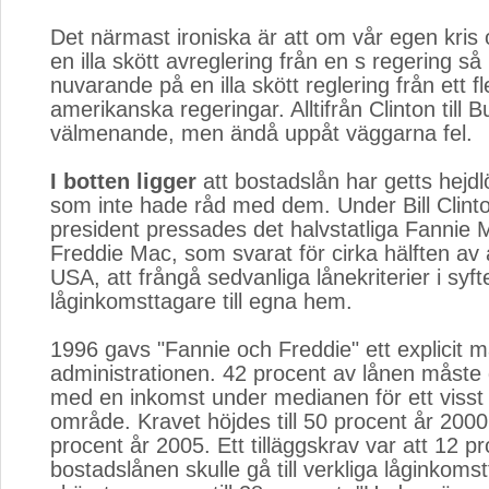
Det närmast ironiska är att om vår egen kris
en illa skött avreglering från en s regering så
nuvarande på en illa skött reglering från ett fl
amerikanska regeringar. Alltifrån Clinton till 
välmenande, men ändå uppåt väggarna fel.
I botten ligger
att bostadslån har getts hejdlös
som inte hade råd med dem. Under Bill Clint
president pressades det halvstatliga Fannie
Freddie Mac, som svarat för cirka hälften av a
USA, att frångå sedvanliga lånekriterier i syfte
låginkomsttagare till egna hem.
1996 gavs "Fannie och Freddie" ett explicit må
administrationen. 42 procent av lånen måste g
med en inkomst under medianen för ett visst 
område. Kravet höjdes till 50 procent år 200
procent år 2005. Ett tilläggskrav var att 12 p
bostadslånen skulle gå till verkliga låginkoms