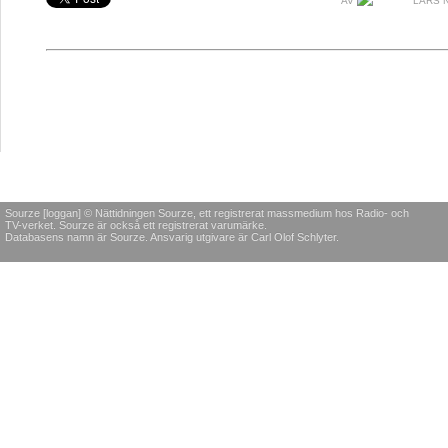
AV
LARS 
Sourze [loggan] © Nättidningen Sourze, ett registrerat massmedium hos Radio- och
TV-verket. Sourze är också ett registrerat varumärke.
Databasens namn är Sourze. Ansvarig utgivare är Carl Olof Schlyter.