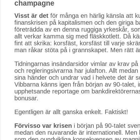
champagne
Visst är det
för många en härlig känsla att ku
finanskrisen på kapitalismen och den giriga 
företrädda av en denna ruggiga yrkeskår, som 
allt verkar kamma sig med fläskkotlett. Då kä
fint att skrika: korsfäst, korsfäst till varje 
man råkar stöta på i grannskapet. Men rätt är
Tidningarnas insändarsidor vimlar av krav på 
och regleringsivrarna har julafton. Allt medan 
sina händer och undrar vad i helvete det är 
Vibbarna känns igen från början av 90-talet, i
upphetsande reportage om bankdirektörernas
bonusar.
Egentligen är allt ganska enkelt. Faktiskt!
Förvisso var krisen
i början på 90-talet sve
medan den nuvarande är internationell. Men
som den oundvikliga konsekvensen av magnif