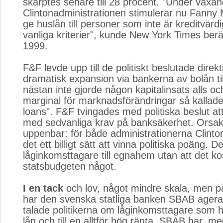
skärptes senare till 28 procent. "Under växan
Clintonadministrationen stimulerar nu Fanny
ge huslån till personer som inte är kreditvärdi
vanliga kriterier", kunde New York Times ber
1999.
F&F levde upp till de politiskt beslutade dire
dramatisk expansion via bankerna av bolån ti
nästan inte gjorde någon kapitalinsats alls 
marginal för marknadsförändringar så kallad
loans". F&F tvingades med politiska beslut at
med sedvanliga krav på banksäkerhet. Orsaken
uppenbar: för både administrationerna Clint
det ett billigt sätt att vinna politiska poäng. D
låginkomsttagare till egnahem utan att det k
statsbudgeten något.
I en tack
och lov, något mindre skala, men på 
har den svenska statliga banken SBAB agera
talade politikerna om låginkomsttagare som h
lån och till en alltför hög ränta. SBAB har, me