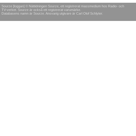
Sourze [loggan] © Nättidningen Sourze, ett registrerat massmedium hos Radio- och
TV-verket. Sourze är också ett registrerat varumärke.
Databasens namn är Sourze. Ansvarig utgivare är Carl Olof Schlyter.