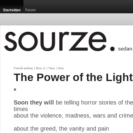
Startsidan
Forum
Föreslå ändring
| 
Skriv ut
| 
Tipsa
| 
Dela
The Power of the Light
*
Soon they will
be telling horror stories of th
times
about the violence, madness, wars and crim
about the greed, the vanity and pain