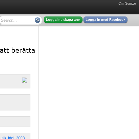
Om Sourze
Logga in / skapa anv.
Logga in med Facebook
usik
,
idol
,
2008
,