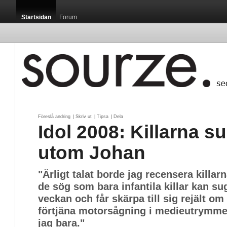
Startsidan
Forum
Föreslå ändring
| 
Skriv ut
| 
Tipsa
| 
Dela
Idol 2008: Killarna su
utom Johan
"Ärligt talat borde jag recensera killar
de sög som bara infantila killar kan su
veckan och får skärpa till sig rejält om
förtjäna motorsågning i medieutrymmet
jag bara."