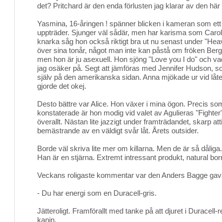
det? Pritchard är den enda förlusten jag klarar av den hä
Yasmina, 16-åringen ! spänner blicken i kameran som ett 
uppträder. Sjunger väl sådär, men har karisma som Carola
knarka såg hon också riktigt bra ut nu senast under "Hea
över sina tonår, något man inte kan påstå om fröken Berge
men hon är ju asexuell. Hon sjöng "Love you I do" och vad 
jag osäker på. Segt att jämföras med Jennifer Hudson, s
själv på den amerikanska sidan. Anna mjökade ur vid lå
gjorde det okej.
Desto bättre var Alice. Hon växer i mina ögon. Precis som
konstaterade är hon modig vid valet av Agulieras "Fighter
överallt. Nästan lite jazzigt under framträdandet, skarp at
bemästrande av en väldigt svår låt. Årets outsider.
Borde väl skriva lite mer om killarna. Men de är så dåli
Han är en stjärna. Extremt intressant produkt, natural bor
Veckans roligaste kommentar var den Anders Bagge gav ti
- Du har energi som en Duracell-gris.
Jätteroligt. Framförallt med tanke på att djuret i Duracell
kanin.