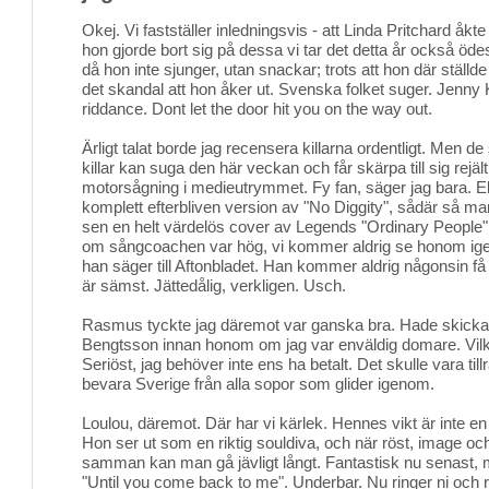
Okej. Vi fastställer inledningsvis - att Linda Pritchard åkte
hon gjorde bort sig på dessa vi tar det detta år också öde
då hon inte sjunger, utan snackar; trots att hon där ställde
det skandal att hon åker ut. Svenska folket suger. Jenny
riddance. Dont let the door hit you on the way out.
Ärligt talat borde jag recensera killarna ordentligt. Men de
killar kan suga den här veckan och får skärpa till sig rejä
motorsågning i medieutrymmet. Fy fan, säger jag bara. El
komplett efterbliven version av "No Diggity", sådär så m
sen en helt värdelös cover av Legends "Ordinary People
om sångcoachen var hög, vi kommer aldrig se honom igen. 
han säger till Aftonbladet. Han kommer aldrig någonsin få 
är sämst. Jättedålig, verkligen. Usch.
Rasmus tyckte jag däremot var ganska bra. Hade skickat
Bengtsson innan honom om jag var enväldig domare. Vilke
Seriöst, jag behöver inte ens ha betalt. Det skulle vara tillr
bevara Sverige från alla sopor som glider igenom.
Loulou, däremot. Där har vi kärlek. Hennes vikt är inte en 
Hon ser ut som en riktig souldiva, och när röst, image o
samman kan man gå jävligt långt. Fantastisk nu senast, 
"Until you come back to me". Underbar. Nu ringer ni och r