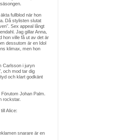
r säsongen.
äkta fullblod när hon
. Då stylisten slutat
ven". Sex appeal långt
ndahl. Jag gillar Anna,
hon ville få ut av det är
om dessutom är en Idol
tens klimax, men hon
 Carlsson i juryn
", och mod tar dig
tityd och klart godkänt
ga. Förutom Johan Palm.
n rockstar.
ll Alice:
-reklamen snarare är en