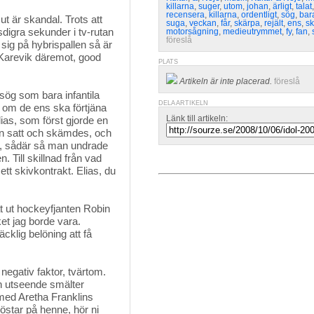
killarna
,
suger
,
utom
,
johan
,
ärligt
,
talat
recensera
,
killarna
,
ordentligt
,
sög
,
bar
 ut är skandal. Trots att
suga
,
veckan
,
får
,
skärpa
,
rejält
,
ens
,
s
sdigra sekunder i tv-rutan
motorsågning
,
medieutrymmet
,
fy
,
fan
,
föreslå
 sig på hybrispallen så är
 Karevik däremot, good
PLATS
Artikeln är inte placerad.
föreslå
 sög som bara infantila
DELA ARTIKELN
lt om de ens ska förtjäna
Länk till artikeln:
ias, som först gjorde en
an satt och skämdes, och
", sådär så man undrade
Till skillnad från vad
ett skivkontrakt. Elias, du
 ut hockeyfjanten Robin
t jag borde vara.
äcklig belöning att få
negativ faktor, tvärtom.
ch utseende smälter
med Aretha Franklins
östar på henne, hör ni