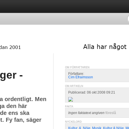
OM FÖRFATTAREN
ger -
Författare:
Cim Efraimsson
OM ARTIKELN
Publicerad: 06 okt 2008 09:21
na ordentligt. Men
ga den här
FAKTA
 de ens ska
Ingen faktatext angiven
föreslå
. Fy fan, säger
NYCKELORD
Kultur
,
&
,
Nöje
,
Musik
,
Kultur & Nöje
,
M