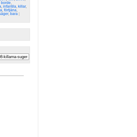
,
borde
,
a
,
infantila
,
killar
,
ka
,
förtjäna
,
säger
,
bara
| 