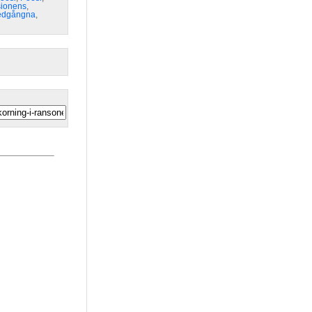
sionens
,
edgångna
,