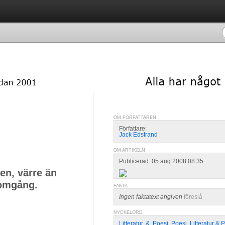
OM FÖRFATTAREN
Författare:
Jack Edstrand
OM ARTIKELN
Publicerad: 05 aug 2008 08:35
n, värre än
tomgång.
FAKTA
Ingen faktatext angiven
föreslå
NYCKELORD
Litteratur
,
&
,
Poesi
,
Poesi
,
Litteratur & 