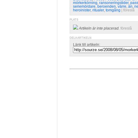
mörkerkörning
,
ransoneringstider
,
pas
seriemördare
,
beroenden
,
värre
,
än
,
n
heroinister
,
ritualer
,
tomgång
| 
föreslå
PLATS
Artikeln är inte placerad.
föreslå
DELA ARTIKELN
Länk till artikeln: