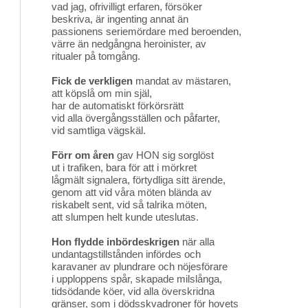
vad jag, ofrivilligt erfaren, försöker
beskriva, är ingenting annat än
passionens seriemördare med beroenden,
värre än nedgångna heroinister, av
ritualer på tomgång.
Fick de verkligen
mandat av mästaren,
att köpslå om min själ,
har de automatiskt förkörsrätt
vid alla övergångsställen och påfarter,
vid samtliga vägskäl.
Förr om åren
gav HON sig sorglöst
ut i trafiken, bara för att i mörkret
lågmält signalera, förtydliga sitt ärende,
genom att vid våra möten blända av
riskabelt sent, vid så talrika möten,
att slumpen helt kunde uteslutas.
Hon flydde inbördeskrigen
när alla
undantagstillstånden infördes och
karavaner av plundrare och nöjesförare
i upploppens spår, skapade milslånga,
tidsödande köer, vid alla överskridna
gränser, som i dödsskvadroner för hovets