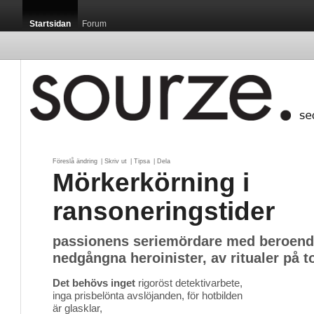
Startsidan
Forum
Föreslå ändring
| 
Skriv ut
| 
Tipsa
| 
Dela
Mörkerkörning i
ransoneringstider
passionens seriemördare med beroende
nedgångna heroinister, av ritualer på 
Det behövs inget
rigoröst detektivarbete,
inga prisbelönta avslöjanden, för hotbilden
är glasklar,