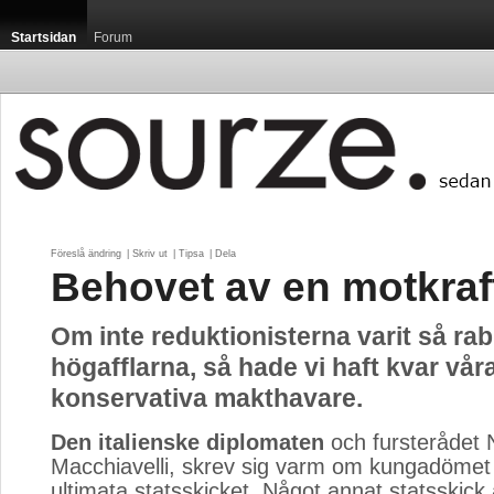
Startsidan
Forum
Föreslå ändring
| 
Skriv ut
| 
Tipsa
| 
Dela
Behovet av en motkraf
Om inte reduktionisterna varit så ra
högafflarna, så hade vi haft kvar vår
konservativa makthavare.
Den italienske diplomaten
och fursterådet N
Macchiavelli, skrev sig varm om kungadömet
ultimata statsskicket. Något annat statsskick ä