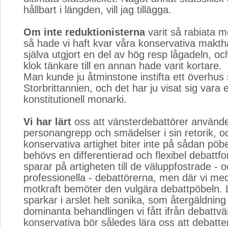
hållbart i längden, vill jag tillägga.
Om inte reduktionisterna
varit så rabiata m
så hade vi haft kvar våra konservativa makth
själva utgjort en del av hög resp lågadeln, o
klok tänkare till en annan hade varit kortare.
Man kunde ju åtminstone instifta ett överhus
Storbrittannien, och det har ju visat sig vara
konstitutionell monarki. 
Vi har lärt
oss att vänsterdebattörer använde
personangrepp och smädelser i sin retorik, o
konservativa artighet biter inte på sådan pöbe
behövs en differentierad och flexibel debattfo
sparar på artigheten till de väluppfostrade - o
professionella - debattörerna, men där vi me
motkraft bemöter den vulgära debattpöbeln. L
sparkar i arslet helt sonika, som återgäldning
dominanta behandlingen vi fått ifrån debattvä
konservativa bör således lära oss att debatte