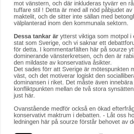
mot vänstern, och där inkluderas tyvärr en r
tuffare stil ! Detta är med all nöd påbjudet a
maktelit, och de sitter inte sällan med beton
välplanterad inom den kommunala sektorn.
Dessa tankar är
ytterst viktiga som motpol i e
stat som Sverige, och vi saknar ett debattfor
för detta. I kommentarfälten här på sourze yt
dominerande vänsterkretsen, och den är rab
den mildaste av konservativa åsikter.
Det sades förr att Sverige är mötespunkten m
väst, och det motiverar logiskt den socialliber
dominansen i riket. Det måste även innebära 
konfliktpunkten mellan de två stora synsätten
just här.
Ovanstående medför också en ökad efterfråg
konservativt maktrum i debatten. - Låt oss h
ledningen här på sourze förstår behovet av 