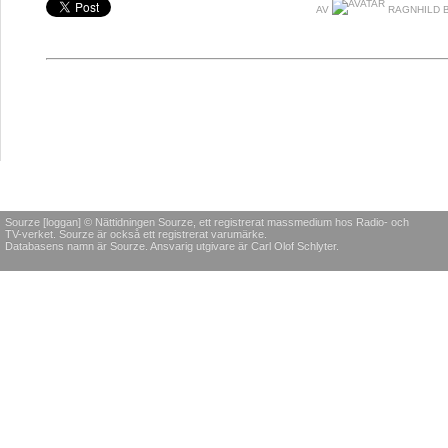
AV
RAGNHILD 
Sourze [loggan] © Nättidningen Sourze, ett registrerat massmedium hos Radio- och
TV-verket. Sourze är också ett registrerat varumärke.
Databasens namn är Sourze. Ansvarig utgivare är Carl Olof Schlyter.