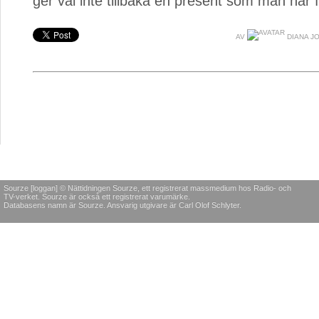
ger väl inte tillbaka en present som man har f
AV
DIANA J
Sourze [loggan] © Nättidningen Sourze, ett registrerat massmedium hos Radio- och
TV-verket. Sourze är också ett registrerat varumärke.
Databasens namn är Sourze. Ansvarig utgivare är Carl Olof Schlyter.