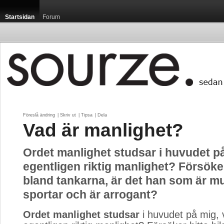
Startsidan
Forum
Föreslå ändring
| 
Skriv ut
| 
Tipsa
| 
Dela
Vad är manlighet?
Ordet manlighet studsar i huvudet på
egentligen riktig manlighet? Försöker
bland tankarna, är det han som är m
sportar och är arrogant?
Ordet manlighet studsar
i huvudet på mig, v