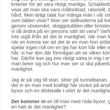
kriterier för att vara riktigt manliga. Schablo
visar att man ska vara målinriktad, rationell, 
hård. Men ärligt talat hur många män i vår o
som bilden visar? Man ser skillnaderna på k
genom utseendet, skäggstubben eller bröste
vi då ändra på en persons sätt att vara? Varf
inte utgå ifrån att det är manlighet, när man 
när en kvinna ser att det är en man hon stöt
spelar ingen roll om en tjej har kort hår eller e
hår, vi har den där förmågan att se vilken kö
har. Därför kan jag inte riktigt sätta in mig i e
man beter sig och hur man ser ut ska påver
manlighet.
Jag är på väg till stan, sitter på tunnelbanan
det in en man med kraftigt hår utväxt på ansi
byxor och en dödskalle t-shirt är det manligh
Det kommer in
en till man med röda byxor, g
en hatt är det manlighet?