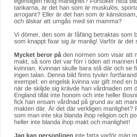
egentligen riktig manlighet? Försöker hitta bi
tankarna, är det han som är muskulös, sport
arrogant? Eller är det han som är känslosam,
och älskar att umgås med sin mamma?
Vi dömer, den som är fåfäng betraktas som 
som knappt fixar sig är manlig! Varför är det
Mycket beror på
den normen som visar att m
makt, så som det var förr i tiden att manne
kvinnan. Kvinnan skulle bara stå där och se f
ingen talan. Denna bild finns tyvärr fortfarande
exempel: en engelsk kvinna var gift med en 
när de skiljde sig krävde han vårdnaden om d
England tillät inte honom och inte heller Bosn
fick han ensam vårdnad på grund av att man
makten där. Är det där verkligen manlighet?
som man inte ska blanda ihop religion och po
heller inte blanda ihop makt och manlighet!
Jag kan personligen
inte fatta varför män må