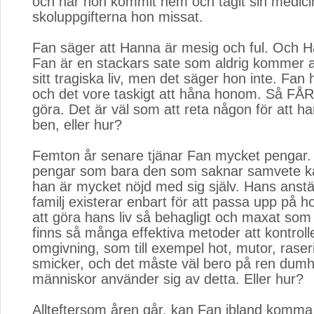
och när hon kommit hem och tagit sin medicin
skoluppgifterna hon missat.
Fan säger att Hanna är mesig och ful. Och H
Fan är en stackars sate som aldrig kommer at
sitt tragiska liv, men det säger hon inte. Fan h
och det vore taskigt att håna honom. Så FÅR
göra. Det är väl som att reta någon för att ha
ben, eller hur?
Femton år senare tjänar Fan mycket pengar
pengar som bara den som saknar samvete ka
han är mycket nöjd med sig själv. Hans anstä
familj existerar enbart för att passa upp på 
att göra hans liv så behagligt och maxat som 
finns så många effektiva metoder att kontroll
omgivning, som till exempel hot, mutor, raser
smicker, och det måste väl bero på ren dumhet
människor använder sig av detta. Eller hur?
Allteftersom åren går, kan Fan ibland komma 