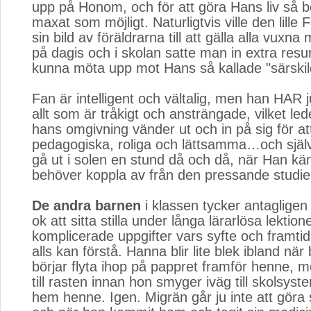
upp på Honom, och för att göra Hans liv så b
maxat som möjligt. Naturligtvis ville den lille
sin bild av föräldrarna till att gälla alla vuxn
på dagis och i skolan satte man in extra resur
kunna möta upp mot Hans så kallade "särskil
Fan är intelligent och vältalig, men han HAR j
allt som är tråkigt och ansträngade, vilket leder 
hans omgivning vänder ut och in på sig för at
pedagogiska, roliga och lättsamma…och själv
gå ut i solen en stund då och då, när Han kä
behöver koppla av från den pressande studie
De andra barnen
i klassen tycker antagligen a
ok att sitta stilla under långa lärarlösa lektion
komplicerade uppgifter vars syfte och framtid
alls kan förstå. Hanna blir lite blek ibland nä
börjar flyta ihop på pappret framför henne, 
till rasten innan hon smyger iväg till skolsyst
hem henne. Igen. Migrän går ju inte att göra