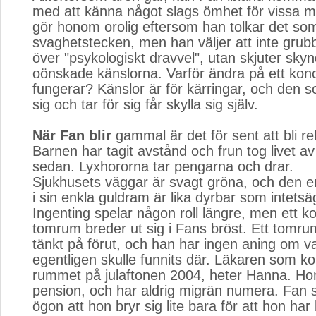
med att känna något slags ömhet för vissa m
gör honom orolig eftersom han tolkar det som
svaghetstecken, men han väljer att inte grub
över "psykologiskt dravvel", utan skjuter sky
oönskade känslorna. Varför ändra på ett ko
fungerar? Känslor är för kärringar, och den s
sig och tar för sig får skylla sig själv.
När Fan blir
gammal är det för sent att bli rel
Barnen har tagit avstånd och frun tog livet av 
sedan. Lyxhororna tar pengarna och drar.
Sjukhusets väggar är svagt gröna, och den 
i sin enkla guldram är lika dyrbar som intets
Ingenting spelar någon roll längre, men ett k
tomrum breder ut sig i Fans bröst. Ett tomru
tänkt på förut, och han har ingen aning om 
egentligen skulle funnits där. Läkaren som k
rummet på julaftonen 2004, heter Hanna. Hon
pension, och har aldrig migrän numera. Fan 
ögon att hon bryr sig lite bara för att hon har 