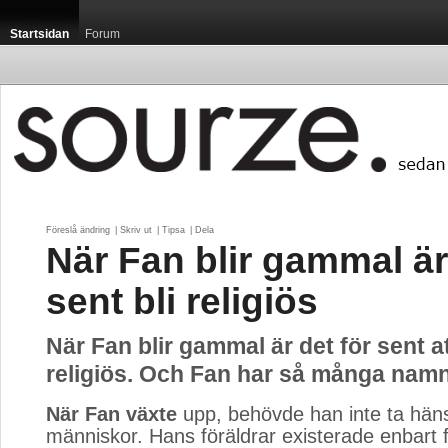
Startsidan
Forum
Föreslå ändring
| 
Skriv ut
| 
Tipsa
| 
Dela
När Fan blir gammal är
sent bli religiös
När Fan blir gammal är det för sent at
religiös. Och Fan har så många namn
När Fan växte
upp, behövde han inte ta hänsy
människor. Hans föräldrar existerade enbart f