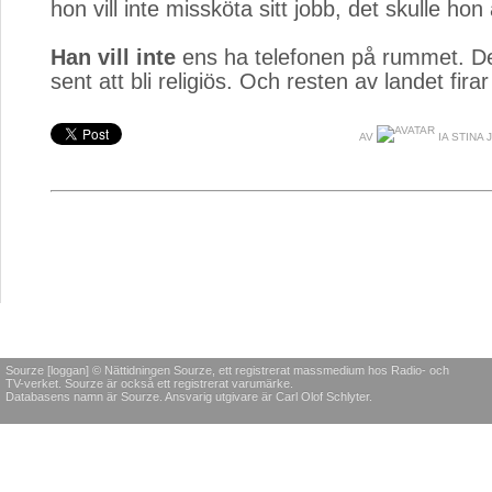
hon vill inte missköta sitt jobb, det skulle hon 
Han vill inte
ens ha telefonen på rummet. Det
sent att bli religiös. Och resten av landet firar
AV
IA STINA
Sourze [loggan] © Nättidningen Sourze, ett registrerat massmedium hos Radio- och
TV-verket. Sourze är också ett registrerat varumärke.
Databasens namn är Sourze. Ansvarig utgivare är Carl Olof Schlyter.