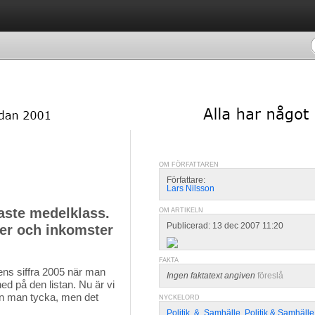
OM FÖRFATTAREN
Författare:
Lars Nilsson
aste medelklass.
OM ARTIKELN
Publicerad: 13 dec 2007 11:20
er och inkomster
FAKTA
ens siffra 2005 när man 
Ingen faktatext angiven
föreslå
ed på den listan. Nu är vi
 kan man tycka, men det
NYCKELORD
Politik
,
&
,
Samhälle
,
Politik & Samhälle