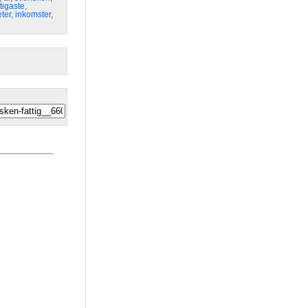
ttigaste
,
ter
,
inkomster
,