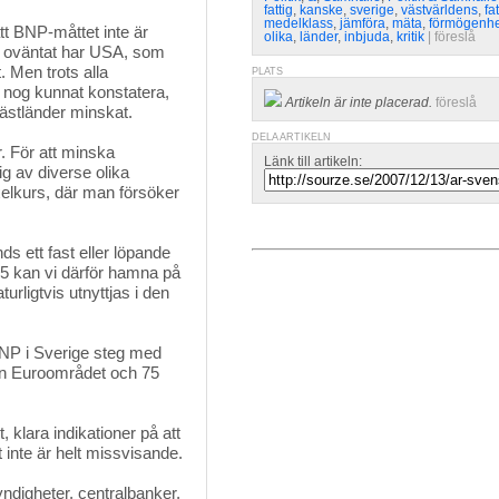
fattig
,
kanske
,
sverige
,
västvärldens
,
fa
medelklass
,
jämföra
,
mäta
,
förmögenhe
 BNP-måttet inte är 
olika
,
länder
,
inbjuda
,
kritik
| 
föreslå
nte oväntat har USA, som
. Men trots alla
PLATS
 nog kunnat konstatera,
Artikeln är inte placerad.
föreslå
ästländer minskat.
DELA ARTIKELN
 För att minska 
Länk till artikeln:
ig av diverse olika
elkurs, där man försöker
 ett fast eller löpande
05 kan vi därför hamna på
turligtvis utnyttjas i den
BNP i Sverige steg med
 än Euroområdet och 75
 klara indikationer på att 
 inte är helt missvisande.
igheter, centralbanker, 