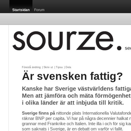
Startsidan
Forum
Föreslå ändring
| 
Skriv ut
| 
Tipsa
| 
Dela
Är svensken fattig?
Kanske har Sverige västvärldens fattig
Men att jämföra och mäta förmögenhet
i olika länder är att inbjuda till kritik.
Sverige finns på
nittonde plats Internationella Valutafond
räknar BNP per capita. Vi har på några decennier halkat n
grannar med Frankrike och Italien. Inte illa i och för sig
som saknats i Sverige, är en debatt om varför vi fallit.