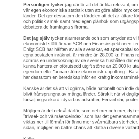
Personligen tycker jag
därför att det är lika relevant, om 
vår egen ekonomiska statistik utan att göra alltför mycke
länder. Det ger dessutom den fördelen att det är lättare fö
och politisk smak samt med egen plånbok som utgångspun
debattera de framlagda siffrorna.
Det jag själv
tycker alarmerande och som antyder att vi ha
ekonomiskt ställt är vad SCB och Finansinspektionen i en
Enligt SCB har hälften av alla svenskar, ett sparkapital s
egna bostaden inräknat, är mindre än 28,000 kr. Finansin
somras en undersökning av de svenska hushållen där en 
kunna hantera en oförutsedd utgift större än 20,000 kr utan 
egendom eller "annan större ekonomisk uppoffring". Bara 
har dessutom en beredskap inför en kraftig inkomstminsk
Kanske är det så att vi ogärna, både nationellt och individue
blivit frånsprungna av många länder. Särskilt när vi dagl
försäljningsrekord i dyra bostadsrätter, Ferraribilar, pooler
Möjligen är det också därför, som det mer och mer, dyke
"trivsel- och välmåendeindex" som har det gemensamma
viktas ner till förmån för ännu mer svårmätbara storheter.
sidan, möjligen en bättre chans att klättra i diverse välfär
Källor