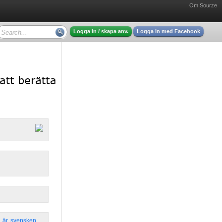
Om Sourze
Logga in / skapa anv.
Logga in med Facebook
,
är
,
svensken
,