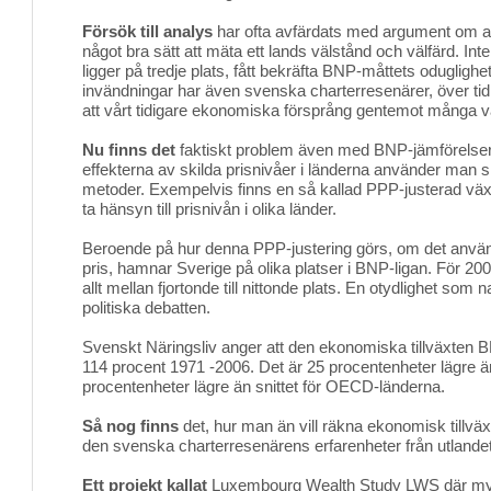
Försök till analys
har ofta avfärdats med argument om att
något bra sätt att mäta ett lands välstånd och välfärd. I
ligger på tredje plats, fått bekräfta BNP-måttets oduglighet
invändningar har även svenska charterresenärer, över tid
att vårt tidigare ekonomiska försprång gentemot många v
Nu finns det
faktiskt problem även med BNP-jämförelser.
effekterna av skilda prisnivåer i länderna använder man s
metoder. Exempelvis finns en så kallad PPP-justerad väx
ta hänsyn till prisnivån i olika länder.
Beroende på hur denna PPP-justering görs, om det används
pris, hamnar Sverige på olika platser i BNP-ligan. För 20
allt mellan fjortonde till nittonde plats. En otydlighet som na
politiska debatten.
Svenskt Näringsliv anger att den ekonomiska tillväxten 
114 procent 1971 -2006. Det är 25 procentenheter lägre
procentenheter lägre än snittet för OECD-länderna.
Så nog finns
det, hur man än vill räkna ekonomisk tillväxt,
den svenska charterresenärens erfarenheter från utlandet
Ett projekt kallat
Luxembourg Wealth Study LWS där mynd