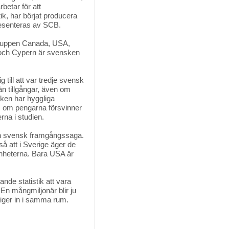
betar för att
ik, har börjat producera
resenteras av SCB.
gruppen Canada, USA, 
n och Cypern är svensken
 till att var tredje svensk
 än tillgångar, även om
ken har hyggliga
m om pengarna försvinner
na i studien.
 en svensk framgångssaga.
så att i Sverige äger de
enheterna. Bara USA är
nde statistik att vara 
. En mångmiljonär blir ju
stiger in i samma rum.