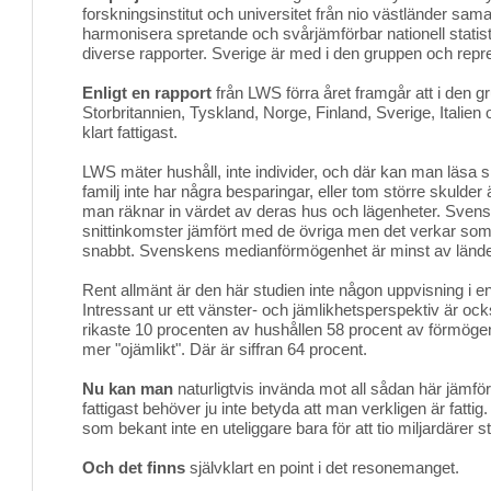
forskningsinstitut och universitet från nio västländer samar
harmonisera spretande och svårjämförbar nationell statist
diverse rapporter. Sverige är med i den gruppen och rep
Enligt en rapport
från LWS förra året framgår att i den 
Storbritannien, Tyskland, Norge, Finland, Sverige, Italie
klart fattigast.
LWS mäter hushåll, inte individer, och där kan man läsa sig
familj inte har några besparingar, eller tom större skulder
man räknar in värdet av deras hus och lägenheter. Svens
snittinkomster jämfört med de övriga men det verkar so
snabbt. Svenskens medianförmögenhet är minst av länder
Rent allmänt är den här studien inte någon uppvisning i
Intressant ur ett vänster- och jämlikhetsperspektiv är ock
rikaste 10 procenten av hushållen 58 procent av förmög
mer "ojämlikt". Där är siffran 64 procent.
Nu kan man
naturligtvis invända mot all sådan här jämföra
fattigast behöver ju inte betyda att man verkligen är fattig
som bekant inte en uteliggare bara för att tio miljardärer 
Och det finns
självklart en point i det resonemanget. 