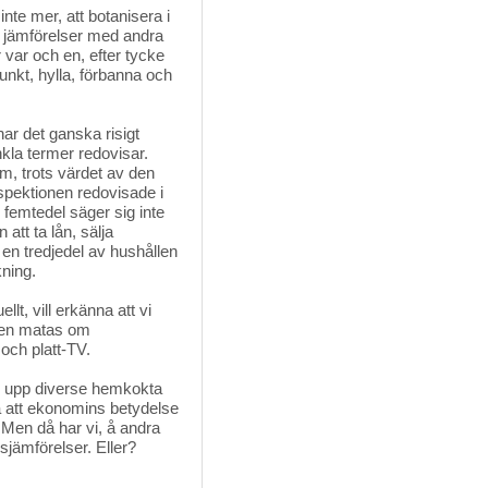
inte mer, att botanisera i 
t jämförelser med andra
r var och en, efter tycke
kt, hylla, förbanna och
r det ganska risigt 
kla termer redovisar.
om, trots värdet av den
spektionen redovisade i
femtedel säger sig inte
att ta lån, sälja
en tredjedel av hushållen
ning.
llt, vill erkänna att vi
igen matas om
 och platt-TV.
r upp diverse hemkokta
 att ekonomins betydelse
 Men då har vi, å andra
dsjämförelser. Eller?