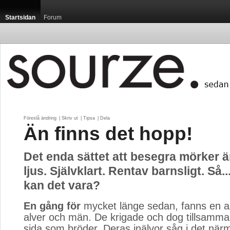
Startsidan
Forum
Föreslå ändring
| 
Skriv ut
| 
Tipsa
| 
Dela
Än finns det hopp!
Det enda sättet att besegra mörker är 
ljus. Självklart. Rentav barnsligt. Så.
kan det vara?
En gång för
mycket länge sedan, fanns en all
alver och män. De krigade och dog tillsamman
sida som bröder. Deras inälvor såg i det när