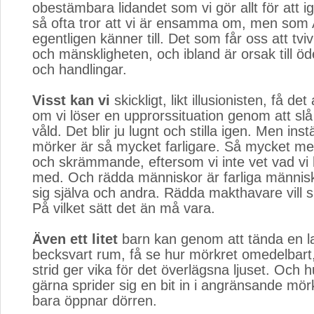
obestämbara lidandet som vi gör allt för att i
så ofta tror att vi är ensamma om, men som
egentligen känner till. Det som får oss att tvi
och mänskligheten, och ibland är orsak till öd
och handlingar.
Visst kan vi
skickligt, likt illusionisten, få det
om vi löser en upprorssituation genom att sl
våld. Det blir ju lugnt och stilla igen. Men ins
mörker är så mycket farligare. Så mycket me
och skrämmande, eftersom vi inte vet vad vi 
med. Och rädda människor är farliga människ
sig själva och andra. Rädda makthavare vill sk
På vilket sätt det än må vara.
Även ett litet
barn kan genom att tända en la
becksvart rum, få se hur mörkret omedelbart
strid ger vika för det överlägsna ljuset. Och h
gärna sprider sig en bit in i angränsande mö
bara öppnar dörren.