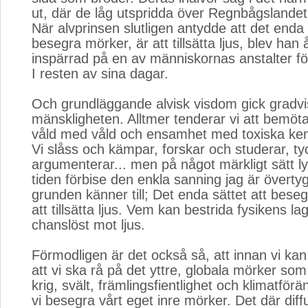
ut, där de låg utspridda över Regnbågslandet
När alvprinsen slutligen antydde att det enda 
besegra mörker, är att tillsätta ljus, blev han
inspärrad på en av människornas anstalter fö
I resten av sina dagar.
Och grundläggande alvisk visdom gick gradvis
mänskligheten. Alltmer tenderar vi att bemöt
våld med våld och ensamhet med toxiska kem
Vi slåss och kämpar, forskar och studerar, ty
argumenterar... men på något märkligt sätt ly
tiden förbise den enkla sanning jag är övertyg
grunden känner till; Det enda sättet att bese
att tillsätta ljus. Vem kan bestrida fysikens l
chanslöst mot ljus.
Förmodligen är det också så, att innan vi kan 
att vi ska rå på det yttre, globala mörker som
krig, svält, främlingsfientlighet och klimatför
vi besegra vårt eget inre mörker. Det där diff