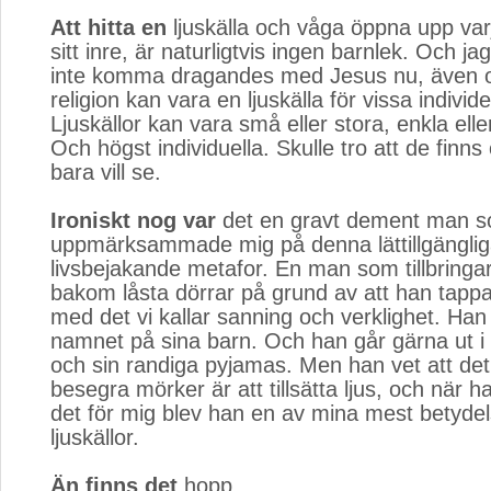
Att hitta en
ljuskälla och våga öppna upp varje
sitt inre, är naturligtvis ingen barnlek. Och jag
inte komma dragandes med Jesus nu, även om
religion kan vara en ljuskälla för vissa individe
Ljuskällor kan vara små eller stora, enkla ell
Och högst individuella. Skulle tro att de finns 
bara vill se.
Ironiskt nog var
det en gravt dement man so
uppmärksammade mig på denna lättillgänglig
livsbejakande metafor. En man som tillbringa
bakom låsta dörrar på grund av att han tapp
med det vi kallar sanning och verklighet. Han 
namnet på sina barn. Och han går gärna ut i s
och sin randiga pyjamas. Men han vet att det 
besegra mörker är att tillsätta ljus, och när 
det för mig blev han en av mina mest betydel
ljuskällor.
Än finns det
hopp.