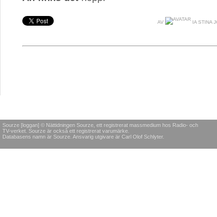
AV
IA STINA 
Sourze [loggan] © Nättidningen Sourze, ett registrerat massmedium hos Radio- och
TV-verket. Sourze är också ett registrerat varumärke.
Databasens namn är Sourze. Ansvarig utgivare är Carl Olof Schlyter.