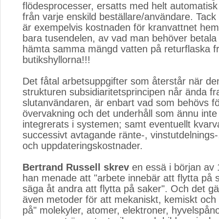
flödesprocesser, ersatts med helt automatisk
från varje enskild beställare/användare. Tack
är exempelvis kostnaden för kranvattnet hem
bara tusendelen, av vad man behöver betala f
hämta samma mängd vatten på returflaska f
butikshyllorna!!!
Det fåtal arbetsuppgifter som återstår när 
strukturen subsidiaritetsprincipen når ända fra
slutanvändaren, är enbart vad som behövs f
övervakning och det underhåll som ännu inte 
integrerats i systemen; samt eventuellt kvar
successivt avtagande ränte-, vinstutdelnings-
och uppdateringskostnader.
Bertrand Russell skrev
en essä i början av 1
han menade att "arbete innebär att flytta på sa
säga åt andra att flytta på saker". Och det gä
även metoder för att mekaniskt, kemiskt och el
på" molekyler, atomer, elektroner, hyvelspån