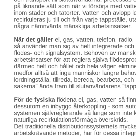
på liknande sätt som när vi försörjs med vat
inom städer och tätorter. Vatten och avlopp 
recirkuleras ju till och från varje tappställe, u
några nämnvärda mänskliga arbetsinsatser.
När det gäller
el, gas, vatten, telefon, radio, 
så använder man sig av helt integrerade och
flödes- och signalsystem. Behoven av mänsk
arbetsinsatser för att reglera själva flödespr
därmed helt och hållet och hela vägen elimine
medför alltså att inga människor längre behöv
iordningställa, tillreda, bereda, bearbeta, och 
sakerna" ända fram till slutanvändarens "tapps
För de fysiska
flödena el, gas, vatten så finn
dessutom en inbyggd återkoppling - som aut
systemen självreglerande så länge som inte 
naturliga recirkulationsförmåga överskrids.
Det traditionella distributionssystemets myck
arbetskrävande metoder, har för dessa integ