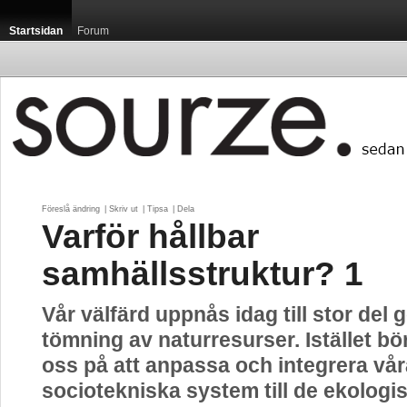
Startsidan
Forum
Föreslå ändring
| 
Skriv ut
| 
Tipsa
| 
Dela
Varför hållbar
samhällsstruktur? 1
Vår välfärd uppnås idag till stor del
tömning av naturresurser. Istället bör
oss på att anpassa och integrera vår
sociotekniska system till de ekologi