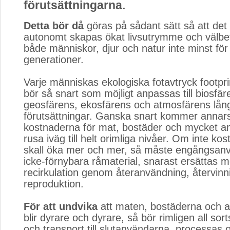
förutsättningarna.
Detta bör då
göras på sådant sätt så att det 
autonomt skapas ökat livsutrymme och välbe
både människor, djur och natur inte minst f
generationer.
Varje människas ekologiska fotavtryck footprin
bör så snart som möjligt anpassas till biosfär
geosfärens, ekosfärens och atmosfärens lång
förutsättningar. Ganska snart kommer annar
kostnaderna för mat, bostäder och mycket an
rusa iväg till helt orimliga nivåer. Om inte k
skall öka mer och mer, så måste engångsan
icke-förnybara råmaterial, snarast ersättas 
recirkulation genom återanvändning, återvinn
reproduktion.
För att undvika
att maten, bostäderna och al
blir dyrare och dyrare, så bör rimligen all sorts
och transport till slutanvändarna, processas 