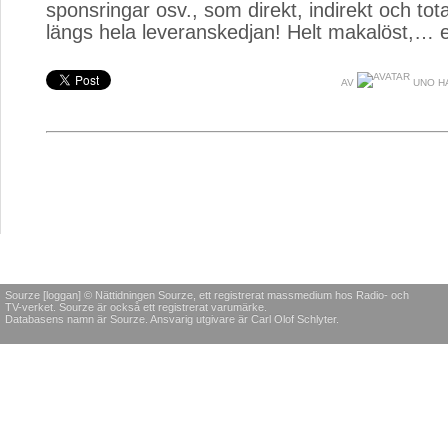
sponsringar osv., som direkt, indirekt och tota
längs hela leveranskedjan! Helt makalöst,… e
AV
UNO H
Sourze [loggan] © Nättidningen Sourze, ett registrerat massmedium hos Radio- och
TV-verket. Sourze är också ett registrerat varumärke.
Databasens namn är Sourze. Ansvarig utgivare är Carl Olof Schlyter.