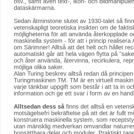
osv., samt även text-, ikon- och bildmanipule
dataskärmarna.
Sedan åtminstone slutet av 1930-talet så fin
vetenskapligt teoretiska insikten om de faktis
möjligheterna för att använda återkopplade 
maskinella system - för att i princip realiser
om Särimner! Alltså att det helt och hållet re
automatiskt går att hela vägen flytta på "sak
och åter använda, återvinna, recirkulera, rep
möjliga olika saker.
Alan Turing beskrev alltså redan då principen
Turingmaskinen TM. TM är en virtuell maski
varje tänkbar uppgift som består i att ta in o
information och ge ett svar i form av en handl
Alltsedan dess så
finns det alltså en vetensk
motsägelsefri bekräftelse på att det är fullt möj
konstruera maskinella system, som receptsty
utan mänsklig medverkan omvandlar naturresu
hopsättbara delar och moduler. Praktiskt tage