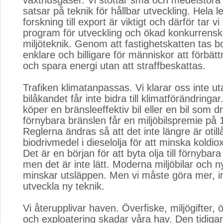
växthusgaser. Vi stöttar små och medelstora
satsar på teknik för hållbar utveckling. Hela l
forskning till export är viktigt och därför tar vi
program för utveckling och ökad konkurrenskr
miljöteknik. Genom att fastighetskatten tas bo
enklare och billigare för människor att förbät
och spara energi utan att straffbeskattas.
Trafiken klimatanpassas. Vi klarar oss inte u
bilåkandet får inte bidra till klimatförändring
köper en bränsleeffektiv bil eller en bil som 
förnybara bränslen får en miljöbilspremie på 
Reglerna ändras så att det inte längre är otill
biodrivmedel i dieselolja för att minska koldio
Det är en början för att byta olja till förnybar
men det är inte lätt. Moderna miljöbilar och 
minskar utsläppen. Men vi måste göra mer, i
utveckla ny teknik.
Vi återupplivar haven. Överfiske, miljögifter,
och exploatering skadar våra hav. Den tidiga