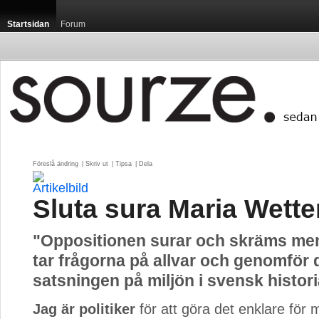
Startsidan
Forum
Föreslå ändring
| 
Skriv ut
| 
Tipsa
| 
Dela
Sluta sura Maria Wette
"Oppositionen surar och skräms men
tar frågorna på allvar och genomför 
satsningen på miljön i svensk histori
Jag är politiker
för att göra det enklare för m