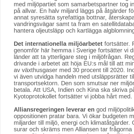
med miljöpartiet som samarbetspartner tog i
på allvar. En halv miljard läggs på åtgärder fö
annat syresätta syrefattiga bottnar, återskap
vandringsvägar samt ta fram en satellitdataba
hantera oljeutsläpp och kartlägga algblomnin
Det internationella miljöarbetet
fortsätter. 
genomför här hemma i Sverige fortsätter vi d
länder att ta ytterligare steg i miljöfrågan. R
drivande i arbetet att höja EU:s mål till att m
av växthusgaser med 30 procent till 2020. In
vi även utvidga handeln med utsläppsrätter til
transportsektorn. Den som smutsar ner miljö
betala. Att USA, Indien och Kina ska skriva p
Kyotoprotokollet fortsätter vi jobba hårt med.
Alliansregeringen leverar en
god miljöpoliti
oppositionen pratar bara. Vi ökar budgeten me
miljarder till miljö, energi och klimatåtgärder
surar och skräms men Alliansen tar frågorna 