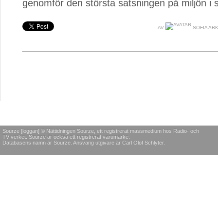
genomför den största satsningen på miljön i s
AV
SOFIA AR
Sourze [loggan] © Nättidningen Sourze, ett registrerat massmedium hos Radio- och
TV-verket. Sourze är också ett registrerat varumärke.
Databasens namn är Sourze. Ansvarig utgivare är Carl Olof Schlyter.