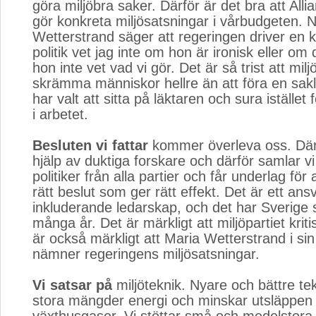
göra miljöbra saker. Därför är det bra att Alli
gör konkreta miljösatsningar i vårbudgeten. 
Wetterstrand säger att regeringen driver en kl
politik vet jag inte om hon är ironisk eller om 
hon inte vet vad vi gör. Det är så trist att miljöp
skrämma människor hellre än att föra en sakl
har valt att sitta på läktaren och sura istället
i arbetet.
Besluten vi fattar
kommer överleva oss. Därf
hjälp av duktiga forskare och därför samlar v
politiker från alla partier och får underlag för 
rätt beslut som ger rätt effekt. Det är ett ansv
inkluderande ledarskap, och det har Sverige
många år. Det är märkligt att miljöpartiet kriti
är också märkligt att Maria Wetterstrand i sin 
nämner regeringens miljösatsningar.
Vi satsar på
miljöteknik. Nyare och bättre tek
stora mängder energi och minskar utsläppen