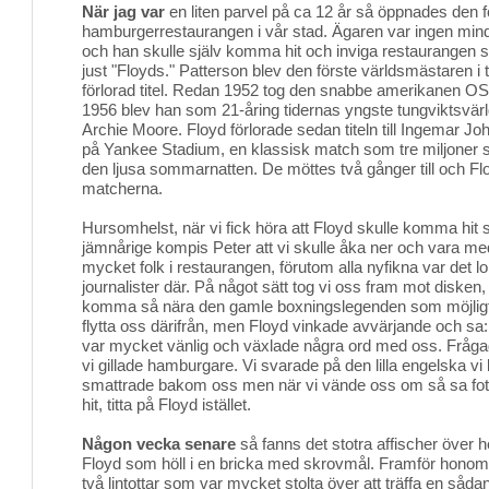
När jag var
en liten parvel på ca 12 år så öppnades den fö
hamburgerrestaurangen i vår stad. Ägaren var ingen min
och han skulle själv komma hit och inviga restaurangen som
just "Floyds." Patterson blev den förste världsmästaren i t
förlorad titel. Redan 1952 tog den snabbe amerikanen OS-
1956 blev han som 21-åring tidernas yngste tungviktsvär
Archie Moore. Floyd förlorade sedan titeln till Ingemar J
på Yankee Stadium, en klassisk match som tre miljoner sv
den ljusa sommarnatten. De möttes två gånger till och F
matcherna.
Hursomhelst, när vi fick höra att Floyd skulle komma hit
jämnårige kompis Peter att vi skulle åka ner och vara me
mycket folk i restaurangen, förutom alla nyfikna var det l
journalister där. På något sätt tog vi oss fram mot disken, v
komma så nära den gamle boxningslegenden som möjligt.
flytta oss därifrån, men Floyd vinkade avvärjande och sa:
var mycket vänlig och växlade några ord med oss. Fråg
vi gillade hamburgare. Vi svarade på den lilla engelska vi
smattrade bakom oss men när vi vände oss om så sa fotogr
hit, titta på Floyd istället.
Någon vecka senare
så fanns det stotra affischer över 
Floyd som höll i en bricka med skrovmål. Framför hono
två lintottar som var mycket stolta över att träffa en såda