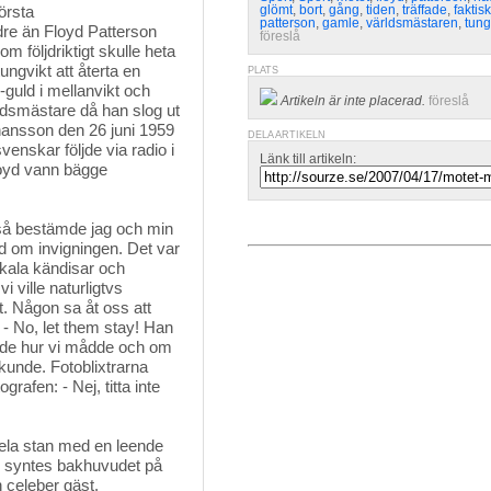
rsta 
glömt
,
bort
,
gång
,
tiden
,
träffade
,
faktisk
patterson
,
gamle
,
världsmästaren
,
tung
dre än Floyd Patterson
föreslå
 följdriktigt skulle heta
ungvikt att återta en
PLATS
guld i mellanvikt och
Artikeln är inte placerad.
föreslå
ldsmästare då han slog ut
ohansson den 26 juni 1959
DELA ARTIKELN
enskar följde via radio i
Länk till artikeln:
loyd vann bägge
 så bestämde jag och min
d om invigningen. Det var
okala kändisar och
i ville naturligtvs
 Någon sa åt oss att
 - No, let them stay! Han
ade hur vi mådde och om
 kunde. Fotoblixtrarna
afen: - Nej, titta inte
hela stan med en leende 
m syntes bakhuvudet på
n celeber gäst.