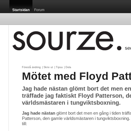
Startsidan
Forum
Föreslå ändring
| 
Skriv ut
| 
Tipsa
| 
Dela
Mötet med Floyd Pat
Jag hade nästan glömt bort det men en
träffade jag faktiskt Floyd Patterson, 
världsmästaren i tungviktsboxning.
Jag hade nästan
glömt bort det men en gång i tiden träffa
Patterson, den gamle världsmästaren i tungviktsboxning. P
till: