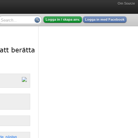
Om Sourze
Logga in / skapa anv.
Logga in med Facebook
de
,
nästan
,