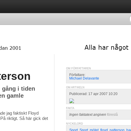
OM FÖRFATTAREN
terson
Författare:
Michael Delavante
 gång i tiden
OM ARTIKELN
Publicerad: 17 apr 2007 10:20
den gamle
FAKTA
de jag faktiskt Floyd 
Ingen faktatext angiven
föreslå
å riktigt. Så här gick det
NYCKELORD
Sport
,
Sport
,
mötet
,
floyd
,
patterson
,
ha