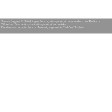
Sourze [loggan] © Nättidningen Sourze, ett registrerat massmedium hos Radio- och
TV-verket. Sourze är också ett registrerat varumärke.
Databasens namn är Sourze. Ansvarig utgivare är Carl Olof Schlyter.