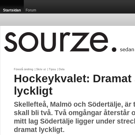
Startsidan
Forum
Föreslå ändring
| 
Skriv ut
| 
Tipsa
| 
Dela
Hockeykvalet: Dramat 
lyckligt
Skellefteå, Malmö och Södertälje, är 
skall bli två. Två omgångar återstår
mitt lag Södertälje ligger under strec
dramat lyckligt.