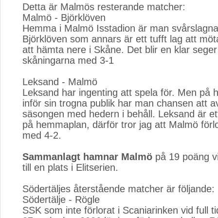
Detta är Malmös resterande matcher:
Malmö - Björklöven
Hemma i Malmö Isstadion är man svårslagna
Björklöven som annars är ett tufft lag att möt
att hämta nere i Skåne. Det blir en klar seger
skåningarna med 3-1
Leksand - Malmö
Leksand har ingenting att spela för. Men p
inför sin trogna publik har man chansen att a
säsongen med hedern i behåll. Leksand är ett
på hemmaplan, därför tror jag att Malmö förl
med 4-2.
Sammanlagt hamnar Malmö
på 19 poäng vil
till en plats i Elitserien.
Södertäljes återstående matcher är följande:
Södertälje - Rögle
SSK som inte förlorat i Scaniarinken vid full 