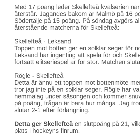
Med 17 poäng leder Skellefteå kvalserien nä
återstår. Jagandes bakom är Malmö på 16 p
Södertälje på 15 poäng. På söndag avgörs all
återstående matcherna för Skellefteå:
Skellefteå - Leksand
Toppen mot botten ger en solklar seger för no
Leksand har ingenting att spela för och Skellef
fortsatt elitseriespel är för stor. Matchen sluta
Rögle - Skellefteå
Detta är ännu ett toppen mot bottenmöte m
tror jag inte på en solklar seger. Rögle har var
hemmalag under säsongen och kommer snuva
på poäng, frågan är bara hur många. Jag tr
slutar 2-1 efter förlängning.
Detta ger Skellefteå
en slutpoäng på 21, vilket
plats i hockeyns finrum.