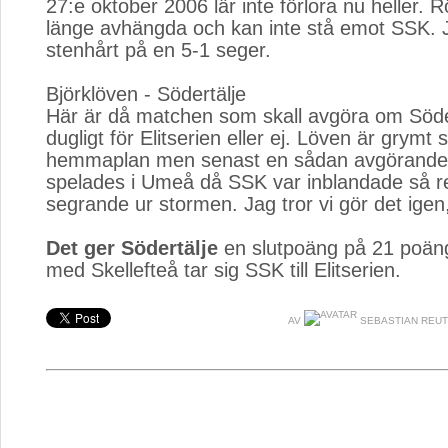
27:e oktober 2006 lär inte förlora nu heller. 
länge avhängda och kan inte stå emot SSK. J
stenhårt på en 5-1 seger.
Björklöven - Södertälje
Här är då matchen som skall avgöra om Söder
dugligt för Elitserien eller ej. Löven är grymt 
hemmaplan men senast en sådan avgörande
spelades i Umeå då SSK var inblandade så re
segrande ur stormen. Jag tror vi gör det igen,
Det ger Södertälje
en slutpoäng på 21 poäng
med Skellefteå tar sig SSK till Elitserien.
AV
SEBASTIAN REUT