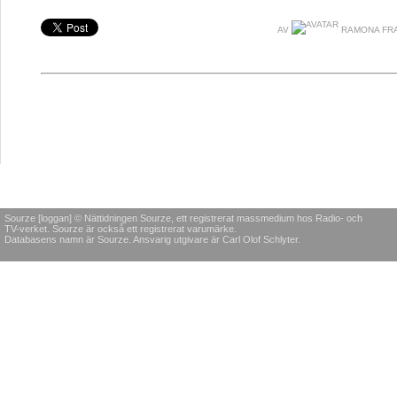
AV
RAMONA FR
Sourze [loggan] © Nättidningen Sourze, ett registrerat massmedium hos Radio- och
TV-verket. Sourze är också ett registrerat varumärke.
Databasens namn är Sourze. Ansvarig utgivare är Carl Olof Schlyter.