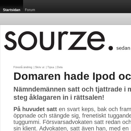
Startsidan
Forum
Föreslå ändring
| 
Skriv ut
| 
Tipsa
| 
Dela
Domaren hade Ipod oc
Nämndemännen satt och tjattrade i m
steg åklagaren in i rättsalen!
På huvudet satt
en svart keps, bak och fra
öppnade och stängde sig, frenetiskt tuggande
tuggummi. Försvarsadvokaten satt redan oc
sin klient. Advokaten, satt även han, med en