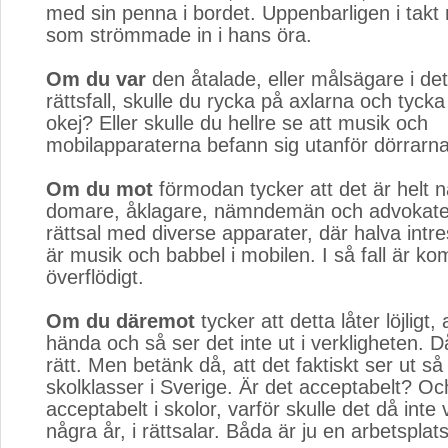
med sin penna i bordet. Uppenbarligen i tak
som strömmade in i hans öra.
Om du var
den åtalade, eller målsägare i detta
rättsfall, skulle du rycka på axlarna och tycka 
okej? Eller skulle du hellre se att musik och
mobilapparaterna befann sig utanför dörrarn
Om du mot
förmodan tycker att det är helt nat
domare, åklagare, nämndemän och advokater, 
rättsal med diverse apparater, där halva intres
är musik och babbel i mobilen. I så fall är k
överflödigt.
Om du däremot
tycker att detta låter löjligt, a
hända och så ser det inte ut i verkligheten. D
rätt. Men betänk då, att det faktiskt ser ut så 
skolklasser i Sverige. Är det acceptabelt? O
acceptabelt i skolor, varför skulle det då inte
några år, i rättsalar. Båda är ju en arbetsplats