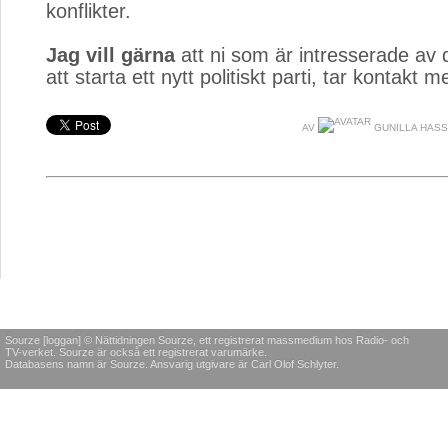
konflikter.
Jag vill gärna
att ni som är intresserade av 
att starta ett nytt politiskt parti, tar kontakt 
AV
GUNILLA HAS
Sourze [loggan] © Nättidningen Sourze, ett registrerat massmedium hos Radio- och
TV-verket. Sourze är också ett registrerat varumärke.
Databasens namn är Sourze. Ansvarig utgivare är Carl Olof Schlyter.