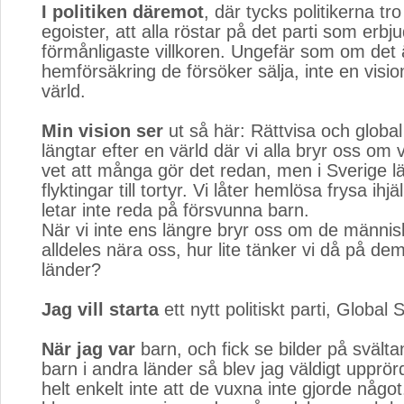
I politiken däremot
, där tycks politikerna tro 
egoister, att alla röstar på det parti som erbj
förmånligaste villkoren. Ungefär som om det 
hemförsäkring de försöker sälja, inte en visi
värld.
Min vision ser
ut så här: Rättvisa och global s
längtar efter en värld där vi alla bryr oss om
vet att många gör det redan, men i Sverige l
flyktingar till tortyr. Vi låter hemlösa frysa ihj
letar inte reda på försvunna barn.
När vi inte ens längre bryr oss om de männis
alldeles nära oss, hur lite tänker vi då på de
länder?
Jag vill starta
ett nytt politiskt parti, Global So
När jag var
barn, och fick se bilder på svälta
barn i andra länder så blev jag väldigt upprör
helt enkelt inte att de vuxna inte gjorde något