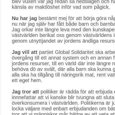
blev vuxen var jag redan så nedslagen och ha
känsla av maktlöshet inför vad som pågick.
Nu har jag
bestämt mej för att börja göra någ
nu när jag själv har fått både barn och barnb
Jag orkar inte längre leva med den kunskapen 
västvärlden berikat oss genom västvärldens 
genom utnyttjandet av jordens ändliga resurs
Jag vill att
partiet Global Solidaritet ska arbet
övergång till ett annat system och en annan f
jordens resurser, till en värld där inte längre
behöva dö av svält, där alla barn ska kunna g
alla ska ha tillgång till näringsrik mat, rent vatt
ett eget hem.
Jag tror att
politiker är rädda för att erbjuda
innnefattar att vi kanske blir tvungna att sluta
överkonsumera i västvärlden. Politikerna är j
locka väljare med enbart erbjudanden om bättr
tror att vi människor mår bättre av att veta att