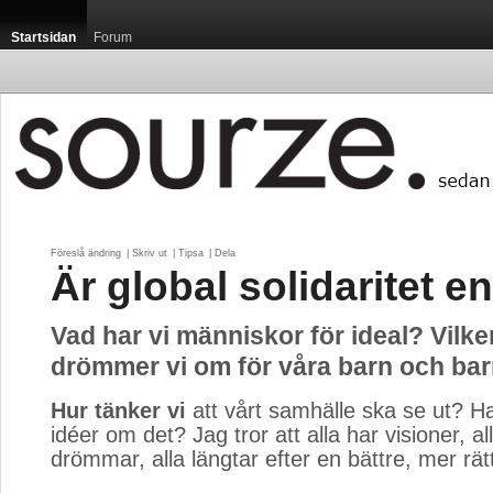
Startsidan
Forum
Föreslå ändring
| 
Skriv ut
| 
Tipsa
| 
Dela
Är global solidaritet e
Vad har vi människor för ideal? Vilke
drömmer vi om för våra barn och ba
Hur tänker vi
att vårt samhälle ska se ut? Ha
idéer om det? Jag tror att alla har visioner, al
drömmar, alla längtar efter en bättre, mer rätt