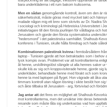
isärplockning av allt bagage, inklusive öppnande av tandk
bara underkläderna i ett rum bakom kulisserna.
Men en sådan
genomgående kontroll, även om den är rätt
säkerhetsskäl, måste göras med mycket takt och hänsyn.
mailade någon mig ett brev som skrivits av Dr. Nadira S
i sociologi och kriminologi på Hebreiska Universitetet i J
initiativtagare till den första jourlinjen för våldtagna och h
Jerusalem och gjorde den första systematiska undersö
"hedersmord" i det palestinska samhället. Shalhoub-Kevork
konferens i Tunisien, skulle hålla föredrag och hade såled
Kombinationen palestinsk kvinna
i femtioårsåldern frå
laptop - Tunisien gjorde att hon betraktades som i behov a
tysk kompis ovan. Problemet var att kontrollanterna enlig
åt henne, urskillningslöst slängde ut alla hennes saker ur
skulle klä av sig och kroppsvisiterade henne, gjorde sig 
underkläder, behandlade henne med förakt och som krona
henne ta med laptopen på flyget. Hon vägrade att åka utan 
timmars kontroll utan någon lösning i sikte beslöt hon sig 
och åkte tillbaka till Jerusalem - arg, förtvivlad och föröd
Jag antar att
det finns en möjlighet att Shalhoub-Kevorkian 
mot kontrollanterna, men det ursäktar inte deras beteende.
resande som måste låta sig underkastas vad hon uppfatt