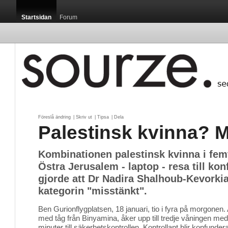
Startsidan
Forum
Föreslå ändring
| 
Skriv ut
| 
Tipsa
| 
Dela
Palestinsk kvinna? M
Kombinationen palestinsk kvinna i fem
Östra Jerusalem - laptop - resa till kon
gjorde att Dr Nadira Shalhoub-Kevorki
kategorin "misstänkt".
Ben Gurionflygplatsen, 18 januari, tio i fyra på morgonen. A
med tåg från Binyamina, åker upp till tredje våningen med
minuter till säkerhetskontrollen. Kontrollant blir konfunde