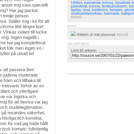
Utrikes
,
palestinsk
,
kvinna
,
misstänkt
,
k
 anser mig vara speciellt
palestinsk
,
kvinna
,
femtioårsåldern
,
öst
 mig? Har jag packat
laptop
,
resa
,
konferens
,
tunisien
,
gjord
shalhoubkevorkian
,
hamnade
,
kategor
en tredje person
föreslå
a. Ställer mig i kö för att
komma litet längre bort
PLATS
 Vinkas vidare till lucka
Artikeln är inte placerad.
föreslå
ig. Ingen nagelfil i
mme har jag kompletterat
DELA ARTIKELN
et folk men ingen kö i
Länk till artikeln:
fter på utsatt tid
 av att passera Ben
ke-judinna studerade
fram och tillbaka till
r trekvarts förhör av en
llant och ytterligare
ar var logiska och
ig för att bevisa var jag
 och studielegitimation.
ätt på resandes säkerhet,
 hövliga och korrekta.
is för vad jag hade hållt
 tysk kompis: fullständig