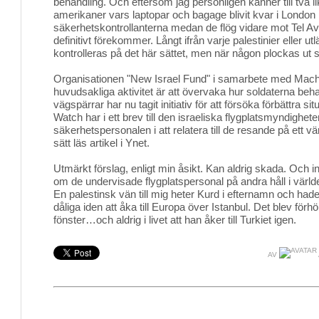
behandling. Och eftersom jag personligen känner till två li
amerikaner vars laptopar och bagage blivit kvar i London
säkerhetskontrollanterna medan de flög vidare mot Tel Avi
definitivt förekommer. Långt ifrån varje palestinier eller 
kontrolleras på det här sättet, men när någon plockas ut s
Organisationen "New Israel Fund" i samarbete med Ma
huvudsakliga aktivitet är att övervaka hur soldaterna behan
vägspärrar har nu tagit initiativ för att försöka förbättra 
Watch har i ett brev till den israeliska flygplatsmyndigheten
säkerhetspersonalen i att relatera till de resande på ett 
sätt läs artikel i Ynet.
Utmärkt förslag, enligt min åsikt. Kan aldrig skada. Och in
om de undervisade flygplatspersonal på andra håll i världen
En palestinsk vän till mig heter Kurd i efternamn och had
dåliga iden att åka till Europa över Istanbul. Det blev förhö
fönster…och aldrig i livet att han åker till Turkiet igen.
AV