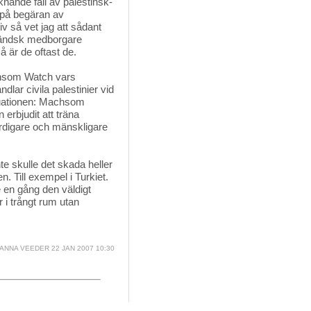
knande fall av palestinsk-
 på begäran av
v så vet jag att sådant
utländsk medborgare
å är de oftast de.
chsom Watch vars
dlar civila palestinier vid
situationen: Machsom
 erbjudit att träna
värdigare och mänskligare
te skulle det skada heller
. Till exempel i Turkiet.
e en gång den väldigt
r i trångt rum utan
ANNA VEEDER
22 JAN 2007 10:30