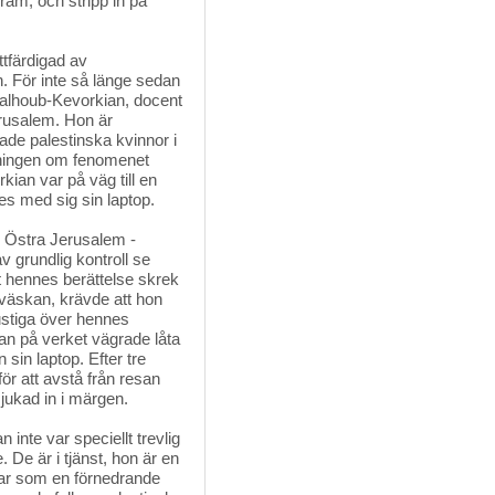
räm, och stripp in på
färdigad av 
 För inte så länge sedan
halhoub-Kevorkian, docent
erusalem. Hon är
otade palestinska kvinnor i
kningen om fenomenet
ian var på väg till en
es med sig sin laptop.
n Östra Jerusalem - 
v grundlig kontroll se
t hennes berättelse skrek
 väskan, krävde att hon
lustiga över hennes
n på verket vägrade låta
sin laptop. Efter tre
för att avstå från resan
mjukad in i märgen.
inte var speciellt trevlig 
 De är i tjänst, hon är en
ar som en förnedrande