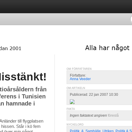
OM FÖRFATTAREN
isstänkt!
Författare:
Anna Veeder
tioårsåldern från
OM ARTIKELN
Publicerad: 22 jan 2007 10:30
ferens i Tunisien
an hamnade i
FAKTA
Ingen faktatext angiven
föreslå
nländer till flygplatsen
NYCKELORD
 hissen. Står i kö fem
rad över min något
Politik
,
&
,
Samhälle
,
Utrikes
,
Politik & 