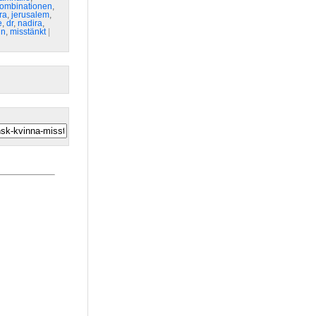
ombinationen
,
ra
,
jerusalem
,
e
,
dr
,
nadira
,
in
,
misstänkt
| 