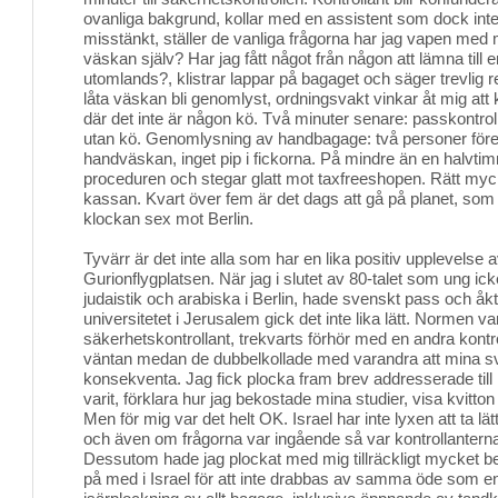
ovanliga bakgrund, kollar med en assistent som dock inte
misstänkt, ställer de vanliga frågorna har jag vapen med
väskan själv? Har jag fått något från någon att lämna till 
utomlands?, klistrar lappar på bagaget och säger trevlig res
låta väskan bli genomlyst, ordningsvakt vinkar åt mig att 
där det inte är någon kö. Två minuter senare: passkontroll.
utan kö. Genomlysning av handbagage: två personer före m
handväskan, inget pip i fickorna. På mindre än en halvti
proceduren och stegar glatt mot taxfreeshopen. Rätt myck
kassan. Kvart över fem är det dags att gå på planet, som ly
klockan sex mot Berlin.
Tyvärr är det inte alla som har en lika positiv upplevelse
Gurionflygplatsen. När jag i slutet av 80-talet som ung ic
judaistik och arabiska i Berlin, hade svenskt pass och åkte 
universitetet i Jerusalem gick det inte lika lätt. Normen va
säkerhetskontrollant, trekvarts förhör med en andra kontro
väntan medan de dubbelkollade med varandra att mina sv
konsekventa. Jag fick plocka fram brev addresserade till m
varit, förklara hur jag bekostade mina studier, visa kvitton
Men för mig var det helt OK. Israel har inte lyxen att ta l
och även om frågorna var ingående så var kontrollanterna
Dessutom hade jag plockat med mig tillräckligt mycket bev
på med i Israel för att inte drabbas av samma öde som en