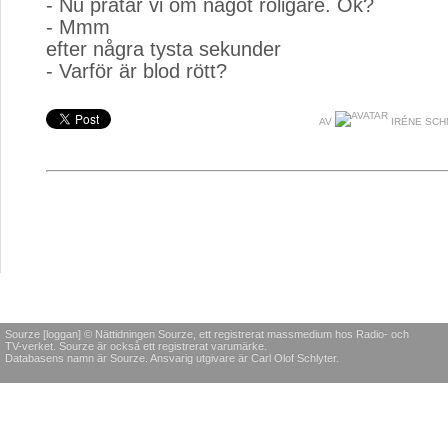
- Nu pratar vi om något roligare. Ok?
- Mmm
efter några tysta sekunder
- Varför är blod rött?
AV
IRÉNE SC
Sourze [loggan] © Nättidningen Sourze, ett registrerat massmedium hos Radio- och
TV-verket. Sourze är också ett registrerat varumärke.
Databasens namn är Sourze. Ansvarig utgivare är Carl Olof Schlyter.