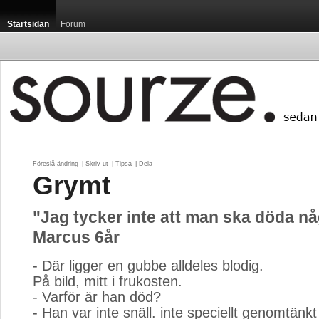
Startsidan
Forum
Föreslå ändring
| 
Skriv ut
| 
Tipsa
| 
Dela
Grymt
"Jag tycker inte att man ska döda n
Marcus 6år
- Där ligger en gubbe alldeles blodig.
På bild, mitt i frukosten.
- Varför är han död?
- Han var inte snäll. inte speciellt genomtänkt 