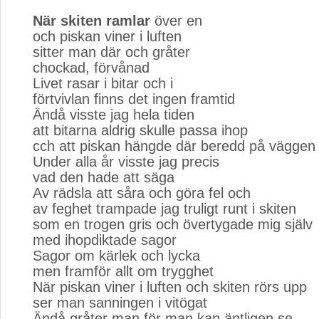
När skiten ramlar
över en
och piskan viner i luften
sitter man där och gråter
chockad, förvånad
Livet rasar i bitar och i
förtvivlan finns det ingen framtid
Ändå visste jag hela tiden
att bitarna aldrig skulle passa ihop
cch att piskan hängde där beredd på väggen
Under alla år visste jag precis
vad den hade att säga
Av rädsla att såra och göra fel och
av feghet trampade jag truligt runt i skiten
som en trogen gris och övertygade mig själv
med ihopdiktade sagor
Sagor om kärlek och lycka
men framför allt om trygghet
När piskan viner i luften och skiten rörs upp
ser man sanningen i vitögat
Ändå gråter man för man kan äntligen se