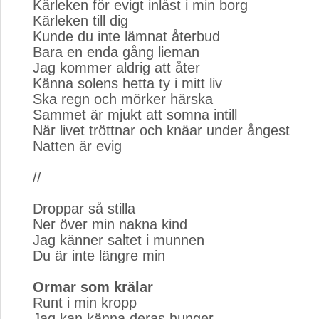
Kärleken för evigt inlåst i min borg
Kärleken till dig
Kunde du inte lämnat återbud
Bara en enda gång lieman
Jag kommer aldrig att åter
Känna solens hetta ty i mitt liv
Ska regn och mörker härska
Sammet är mjukt att somna intill
När livet tröttnar och knäar under ångest
Natten är evig
//
Droppar så stilla
Ner över min nakna kind
Jag känner saltet i munnen
Du är inte längre min
Ormar som krälar
Runt i min kropp
Jag kan känna deras hunger