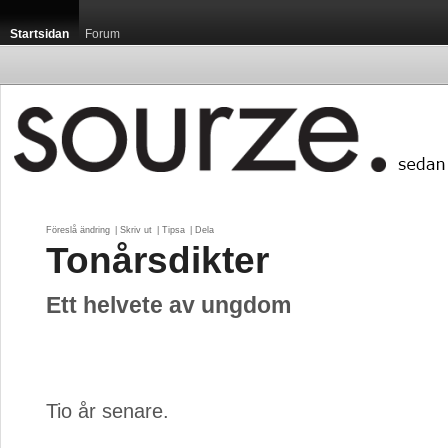
Startsidan
Forum
Föreslå ändring
| 
Skriv ut
| 
Tipsa
| 
Dela
Tonårsdikter
Ett helvete av ungdom
Tio år senare.