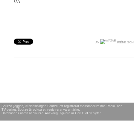
////
AV
IRÉNE SC
Sourze [loggan] © Nättidningen Sourze, ett registrerat massmedium hos Radio- och
TV-verket. Sourze är också ett registrerat varumärke.
Databasens namn är Sourze. Ansvarig utgivare är Carl Olof Schlyter.