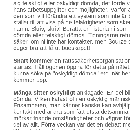
sig felaktigt eller oskyldigt dömda, det torde 
hans arbetsuppgifter och möjligheter. Varför 
den som vill förändra ett system som inte är b
stället till att visa på de felaktigheter som ske
namn. Skriv, skriv! Berätta er historia ni som b
dömda eller felaktigt dömda. Tidningarna refu
säker, om ni inte har kontakter, men Sourze 
duger bra att få ut budskapet!
Snart kommer en
rättssäkerhetsorganisation
startas. Håll ögonen öppna för detta på näte
kunna söka på "oskyldigt dömda" etc. när h
kommer upp.
Många sitter oskyldigt
anklagade. En del bli
dömda. Vilken katastrof i en oskyldig människ
Ensamheten, man känner kanske kan avhjälp
kontakt med andra som fått utstå detsamma.
mörkar friande omständigheter och vägrar för
del av allt. Förra veckan var det en debatt m