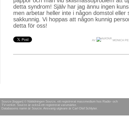
pappor och män vid skilsmässoproblem att
detta syndrom! Själv har jag ännu ingen kun
men arbetar heller inte i någon domstol eller
sakkunnig. Vi hoppas att någon kunnig perso
detta för oss!
AV
MONICA P
Sourze [loggan] © Nättidningen Sourze, ett registrerat massmedium hos Radio- och
TV-verket. Sourze är också ett registrerat varumärke.
Databasens namn är Sourze. Ansvarig utgivare är Carl Olof Schlyter.