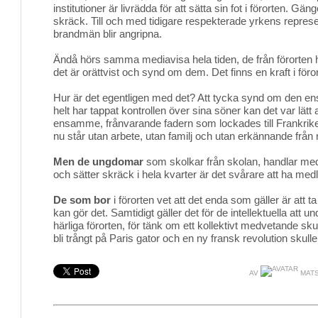
institutioner är livrädda för att sätta sin fot i förorten. Gän
skräck. Till och med tidigare respekterade yrkens repres
brandmän blir angripna.
Ändå hörs samma mediavisa hela tiden, de från förorten
det är orättvist och synd om dem. Det finns en kraft i föro
Hur är det egentligen med det? Att tycka synd om d
helt har tappat kontrollen över sina söner kan det var lätt
ensamme, frånvarande fadern som lockades till Frankrike
nu står utan arbete, utan familj och utan erkännande från 
Men de ungdomar
som skolkar från skolan, handlar med 
och sätter skräck i hela kvarter är det svårare att ha me
De som bor
i förorten vet att det enda som gäller är att t
kan gör det. Samtidigt gäller det för de intellektuella att
härliga förorten, för tänk om ett kollektivt medvetande sku
bli trångt på Paris gator och en ny fransk revolution skull
AV
MATS