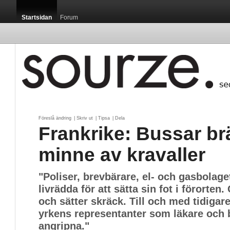
Startsidan
Forum
Föreslå ändring
| 
Skriv ut
| 
Tipsa
| 
Dela
Frankrike: Bussar brä
minne av kravaller
"Poliser, brevbärare, el- och gasbolage
livrädda för att sätta sin fot i förorten
och sätter skräck. Till och med tidigar
yrkens representanter som läkare och 
angripna."