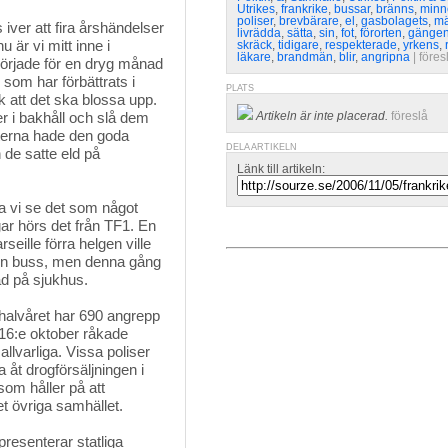
Utrikes
,
frankrike
,
bussar
,
bränns
,
minn
poliser
,
brevbärare
,
el
,
gasbolagets
,
m
iver att fira årshändelser 
livrädda
,
sätta
,
sin
,
fot
,
förorten
,
gänge
är vi mitt inne i
skräck
,
tidigare
,
respekterade
,
yrkens
,
läkare
,
brandmän
,
blir
,
angripna
| 
föres
t började för en dryg månad
som har förbättrats i
PLATS
k att det ska blossa upp.
r i bakhåll och slå dem
Artikeln är inte placerad.
föreslå
isterna hade den goda
DELA ARTIKELN
 de satte eld på
Länk till artikeln:
a vi se det som något 
ar hörs det från TF1. En
eille förra helgen ville
å en buss, men denna gång
ad på sjukhus.
halvåret har 690 angrepp 
 16:e oktober råkade
llvarliga. Vissa poliser
a åt drogförsäljningen i
som håller på att
et övriga samhället.
presenterar statliga