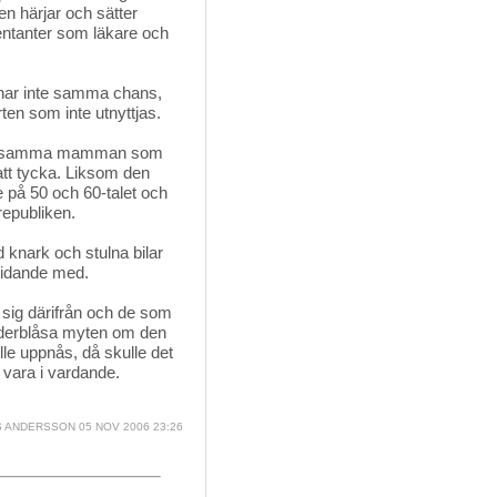
gen härjar och sätter
entanter som läkare och
 har inte samma chans,
rten som inte utnyttjas.
en ensamma mamman som
 att tycka. Liksom den
 på 50 och 60-talet och
republiken.
knark och stulna bilar 
dlidande med.
a sig därifrån och de som 
 underblåsa myten om den
lle uppnås, då skulle det
e vara i vardande.
 ANDERSSON
05 NOV 2006 23:26