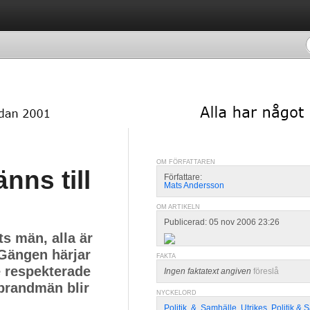
OM FÖRFATTAREN
nns till
Författare:
Mats Andersson
OM ARTIKELN
Publicerad: 05 nov 2006 23:26
ts män, alla är
. Gängen härjar
FAKTA
e respekterade
Ingen faktatext angiven
föreslå
brandmän blir
NYCKELORD
Politik
,
&
,
Samhälle
,
Utrikes
,
Politik & 