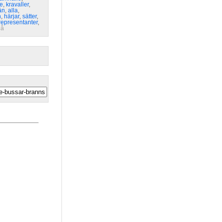
e
,
kravaller
,
än
,
alla
,
n
,
härjar
,
sätter
,
representanter
,
lå