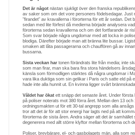
Det är något
nästan sjukligt över den franska republikens 
av saker som om det vore personers födelsedagar. Just nu 
"firandet" av kravallerna i förorterna för ett år sedan. De
sedan med lite förfest då medierna började analysera vad 
förorterna sedan kravallerna och om det fortfarande är ris
Som svar började några ungdomar med att locka in polise
blodiga. Därefter började man att bränna lite bussar. Lig
smaken att låta passagerarna och chauffören gå av innan
bussarna.
Sista veckan har
tonen förändrats lite från media; inte sk
som man firar, man ska bara fira stora händelsers årsdag
känsla som förmodligen stärktes då några ungdomar i Mars
vara lika duktiga som sin gelikar i Paris och satte eld p
hade inte alla hunnit ut. En kvinna ligger svårt brännskad
Våldet har ökat
ett snäpp det senaste året. Under första 
på poliser noterats mot 380 förra året. Mellan den 13 och
ordningsmakten ut för ett 30-tal angrepp som alla ansågs a
tror att det är för att stor energi har lagts ned på att komm
förorterna de sista åren. Andra säger att det är samhället 
degenerera med allt större klyftor mellan förorterna och d
Poliser, brevbärare, el- och gasbolagets män, alla som re