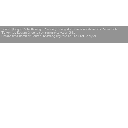
Sourze [loggan] © Nättidningen Sourze, ett registrerat massmedium hos Radio- och
TV-verket. Sourze är också ett registrerat varumärke.
Databasens namn är Sourze. Ansvarig utgivare är Carl Olof Schlyter.