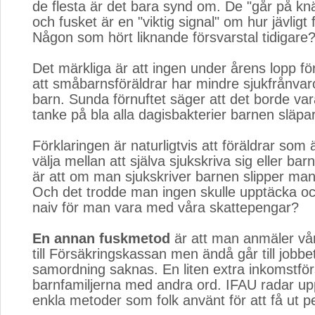
de flesta är det bara synd om. De "går på k
och fusket är en "viktig signal" om hur jävligt 
Någon som hört liknande försvarstal tidigare
Det märkliga är att ingen under årens lopp fö
att småbarnsföräldrar har mindre sjukfrånvar
barn. Sunda förnuftet säger att det borde v
tanke på bla alla dagisbakterier barnen släpa
Förklaringen är naturligtvis att föräldrar som 
välja mellan att själva sjukskriva sig eller bar
är att om man sjukskriver barnen slipper ma
Och det trodde man ingen skulle upptäcka oc
naiv för man vara med våra skattepengar?
En annan fuskmetod
är att man anmäler vår
till Försäkringskassan men ändå går till jobbet
samordning saknas. En liten extra inkomstför
barnfamiljerna med andra ord. IFAU radar u
enkla metoder som folk använt för att få ut p