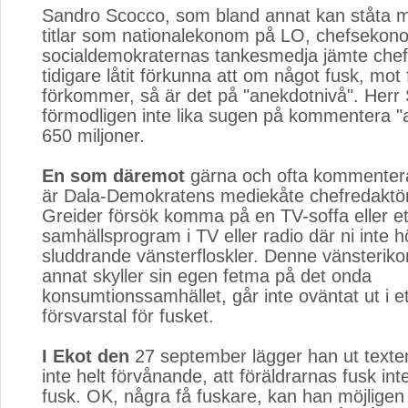
Sandro Scocco, som bland annat kan ståta m
titlar som nationalekonom på LO, chefsekon
socialdemokraternas tankesmedja jämte che
tidigare låtit förkunna att om något fusk, mo
förkommer, så är det på "anekdotnivå". Herr
förmodligen inte lika sugen på kommentera "
650 miljoner.
En som däremot
gärna och ofta kommenterar 
är Dala-Demokratens mediekåte chefredaktö
Greider försök komma på en TV-soffa eller et
samhällsprogram i TV eller radio där ni inte h
sluddrande vänsterfloskler. Denne vänsterik
annat skyller sin egen fetma på det onda
konsumtionssamhället, går inte oväntat ut i e
försvarstal för fusket.
I Ekot den
27 september lägger han ut texten
inte helt förvånande, att föräldrarnas fusk int
fusk. OK, några få fuskare, kan han möjlige