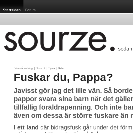
Startsidan
Forum
Föreslå ändring
| 
Skriv ut
| 
Tipsa
| 
Dela
Fuskar du, Pappa?
Javisst gör jag det lille vän. Så bor
pappor svara sina barn när det gälle
tillfällig föräldrapenning. Och inte b
även om dessa är större fuskare ä
I ett land
där bidragsfusk går under det förmi