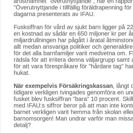
artistnamnet "överutnyttjande", har en rappor
"Överutnyttjande i tillfällig föräldrapenning för
dagarna presenterats av IFAU.
Fusksiffran för vård av sjukt barn ligger på 22,
en kostnad av sådär en 650 miljoner kr per å
miljardrullningen har pågått i åratal åtminst
allt medan ansvariga politiker och generaldire
för det alla barnfamiljer varit medvetna om. F
rädsla för att irritera denna väljargrupp samt 
för att vara förespråkare för "hårdare tag" ha
hukat.
När exempelvis Försäkringskassan
, långt
tidigare verkligen tvingades genomföra en u
fusket blev fusksiffran "bara" 10 procent. Ski
med IFAU:s siffror beror på att man inte kont
barnet verkligen varit hemma från skolan elle
barnomsorgen! Man undrar varför man missat
detalj?