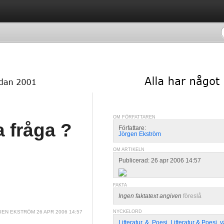
OM FÖRFATTAREN
a fråga ?
Författare:
Jörgen Ekström
OM ARTIKELN
Publicerad: 26 apr 2006 14:57
FAKTA
Ingen faktatext angiven
föreslå
EN EKSTRÖM
26 APR 2006 14:57
NYCKELORD
Litteratur
,
&
,
Poesi
,
Litteratur & Poesi
,
v