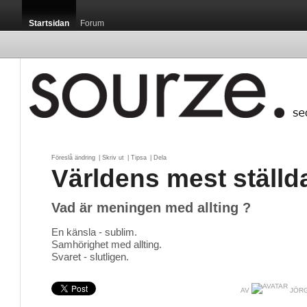
Startsidan
Forum
Föreslå ändring
| 
Skriv ut
| 
Tipsa
| 
Dela
Världens mest ställd
Vad är meningen med allting ?
En känsla - sublim.
Samhörighet med allting.
Svaret - slutligen.
AV
JÖRG