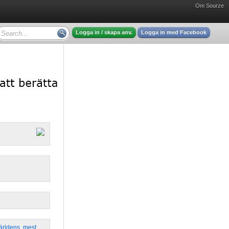
Om Sourze
Logga in / skapa anv.
Logga in med Facebook
ärldens
,
mest
,