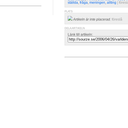
ställda
,
fråga
,
meningen
,
allting
| 
föresl
PLATS
Artikeln är inte placerad.
föreslå
DELA ARTIKELN
Länk till artikeln: