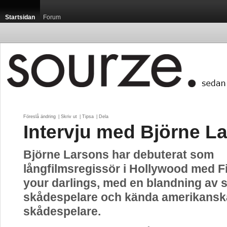
Startsidan
Forum
Föreslå ändring
| 
Skriv ut
| 
Tipsa
| 
Dela
Intervju med Björne L
Björne Larsons har debuterat som
långfilmsregissör i Hollywood med Fi
your darlings, med en blandning av 
skådespelare och kända amerikansk
skådespelare.