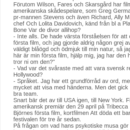
Förutom Wilson, Fares och Skarsgård har fi
amerikanska skådespelare, som Greg Germa
pr-mannen Stevens och även Richard, Ally M
chef Och Lolita Davidovich, känd från bl a Play
Bone Var de divor allihop?
- Inte alls. De hade värsta förståelsen för att
första film, och jag gjorde aldrig någon grej a
väldigt blåögd och ödmjuk till min natur, så ja
här är min första film, hjälp mig, jag har den 
tror ni om den?"
- Vad var det svåraste med att vara svensk re
Hollywood?
- Språket. Jag har ett grundförråd av ord, me
mycket att visa med händerna. Men det gick b
bra team.
Snart bär det av till USA igen, till New York. F
amerikansk premiär den 29 april på Tribecca F
Björnes första film, kortfilmen Att döda ett b
festivalen för tre år sedan.
På frågan om vad hans psykotiske musa gör 