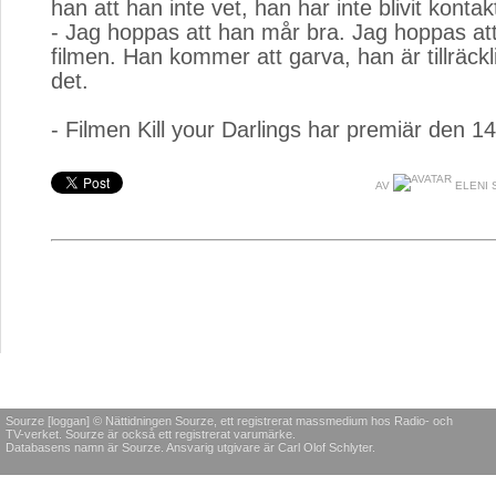
han att han inte vet, han har inte blivit kontak
- Jag hoppas att han mår bra. Jag hoppas at
filmen. Han kommer att garva, han är tillräckl
det.
- Filmen Kill your Darlings har premiär den 14 
AV
ELENI 
Sourze [loggan] © Nättidningen Sourze, ett registrerat massmedium hos Radio- och
TV-verket. Sourze är också ett registrerat varumärke.
Databasens namn är Sourze. Ansvarig utgivare är Carl Olof Schlyter.