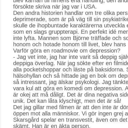
blev kärnan till filmens ena handling, den and
försökte skriva när jag var i USA.
Den andra historien handlar om tre olika pers
deprimerade, som är på väg till sin psykiatri
skulle de ihopbuntade karaktärerna utveckla 
som en slags gruppterapi. En perfekt idé men 
inte lyfta. Mannen som Björne träffade och
honom och hotade honom till livet, blev hans
Varför göra en roadmovie om depression?
- Jag vet inte, jag har inte varit så deppig själ
deppiga överlag. När jag sökte efter en filmidé
alla pocketshoppar och läste på baksidorna. S
hälsohyllan och så hittade jag en bok om dep
så intressant, jag älskar psykologi. Jag tänkt
vara kul att göra en komedi om depression. At
är okej att må dåligt. Det är dina negativa si
unik. Det kan låta klyschigt, men det är så!
Det jag gillar med filmen är att den inte är 
öppen mot alla människor. Vi gör ingen grej a
Skarsgård spelar en transvestit, även om det 
skämt. Han är en äkta person.