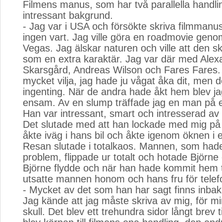
Filmens manus, som har två parallella handli
intressant bakgrund.
- Jag var i USA och försökte skriva filmman
ingen vart. Jag ville göra en roadmovie genom
Vegas. Jag älskar naturen och ville att den s
som en extra karaktär. Jag var där med Alex
Skarsgård, Andreas Wilson och Fares Fares.
mycket vilja, jag hade ju vågat åka dit, men 
ingenting. När de andra hade åkt hem blev ja
ensam. Av en slump träffade jag en man på et
Han var intressant, smart och intresserad av 
Det slutade med att han lockade med mig på 
åkte iväg i hans bil och åkte igenom öknen i 
Resan slutade i totalkaos. Mannen, som had
problem, flippade ur totalt och hotade Björne 
Björne flydde och när han hade kommit hem ti
utsatte mannen honom och hans fru för telefo
- Mycket av det som han har sagt finns inbaka
Jag kände att jag måste skriva av mig, för mi
skull. Det blev ett trehundra sidor långt brev ti