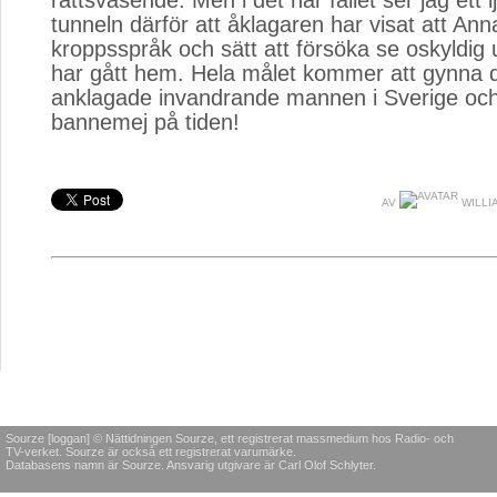
rättsväsende. Men i det här fallet ser jag ett lj
tunneln därför att åklagaren har visat att Ann
kroppsspråk och sätt att försöka se oskyldig ut
har gått hem. Hela målet kommer att gynna d
anklagade invandrande mannen i Sverige och
bannemej på tiden!
AV
WILLI
Sourze [loggan] © Nättidningen Sourze, ett registrerat massmedium hos Radio- och
TV-verket. Sourze är också ett registrerat varumärke.
Databasens namn är Sourze. Ansvarig utgivare är Carl Olof Schlyter.