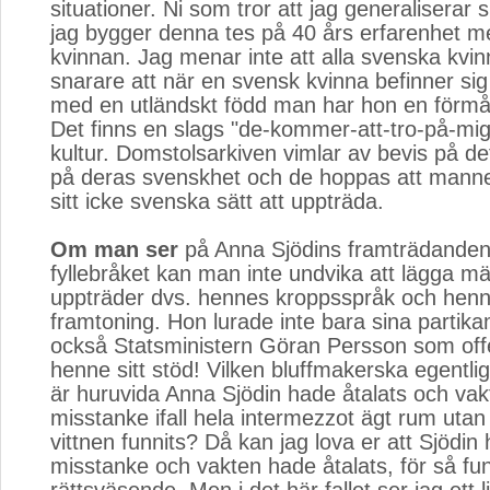
situationer. Ni som tror att jag generaliserar s
jag bygger denna tes på 40 års erfarenhet 
kvinnan. Jag menar inte att alla svenska kvinn
snarare att när en svensk kvinna befinner sig 
med en utländskt född man har hon en förmåg
Det finns en slags "de-kommer-att-tro-på-mi
kultur. Domstolsarkiven vimlar av bevis på de
på deras svenskhet och de hoppas att manne
sitt icke svenska sätt att uppträda.
Om man ser
på Anna Sjödins framträdanden i
fyllebråket kan man inte undvika att lägga mär
uppträder dvs. hennes kroppsspråk och hen
framtoning. Hon lurade inte bara sina partika
också Statsministern Göran Persson som offe
henne sitt stöd! Vilken bluffmakerska egentl
är huruvida Anna Sjödin hade åtalats och vakt
misstanke ifall hela intermezzot ägt rum utan
vittnen funnits? Då kan jag lova er att Sjödin 
misstanke och vakten hade åtalats, för så fu