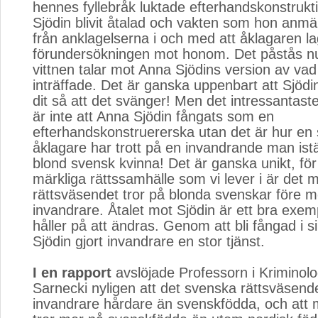
hennes fyllebråk luktade efterhandskonstrukt
Sjödin blivit åtalad och vakten som hon anmäl
från anklagelserna i och med att åklagaren l
förundersökningen mot honom. Det påstås nu 
vittnen talar mot Anna Sjödins version av va
inträffade. Det är ganska uppenbart att Sjö
dit så att det svänger! Men det intressantast
är inte att Anna Sjödin fångats som en
efterhandskonstruererska utan det är hur en
åklagare har trott på en invandrande man istäl
blond svensk kvinna! Det är ganska unikt, för 
märkliga rättssamhälle som vi lever i är det m
rättsväsendet tror på blonda svenskar före 
invandrare. Åtalet mot Sjödin är ett bra exem
håller på att ändras. Genom att bli fångad i s
Sjödin gjort invandrare en stor tjänst.
I en rapport
avslöjade Professorn i Kriminolog
Sarnecki nyligen att det svenska rättsväsen
invandrare hårdare än svenskfödda, och att