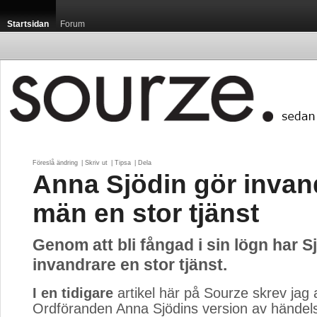
Startsidan
Forum
Föreslå ändring
| 
Skriv ut
| 
Tipsa
| 
Dela
Anna Sjödin gör inva
män en stor tjänst
Genom att bli fångad i sin lögn har Sj
invandrare en stor tjänst.
I en tidigare
artikel här på Sourze skrev jag 
Ordföranden Anna Sjödins version av händels