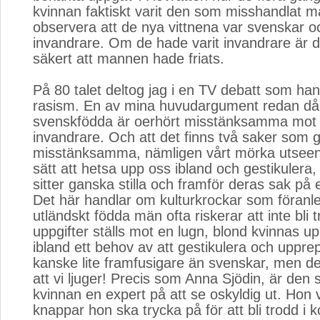
kvinnan faktiskt varit den som misshandlat
observera att de nya vittnena var svenskar o
invandrare. Om de hade varit invandrare är det
säkert att mannen hade friats.
På 80 talet deltog jag i en TV debatt som ha
rasism. En av mina huvudargument redan då 
svenskfödda är oerhört misstänksamma mot
invandrare. Och att det finns två saker som
misstänksamma, nämligen vårt mörka utseen
sätt att hetsa upp oss ibland och gestikuler
sitter ganska stilla och framför deras sak på e
Det här handlar om kulturkrockar som föranled
utländskt födda män ofta riskerar att inte bli 
uppgifter ställs mot en lugn, blond kvinnas upp
ibland ett behov av att gestikulera och uppre
kanske lite framfusigare än svenskar, men de
att vi ljuger! Precis som Anna Sjödin, är den
kvinnan en expert på att se oskyldig ut. Hon v
knappar hon ska trycka på för att bli trodd i ko