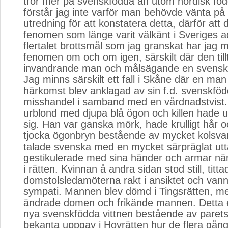
tror mer på svenskfödda än utom nordisk föd
förstår jag inte varför man behövde vänta på
utredning för att konstatera detta, därför att d
fenomen som länge varit välkänt i Sveriges a
flertalet brottsmål som jag granskat har jag m
fenomen om och om igen, särskilt där den till
invandrande man och målsägande en svensk
Jag minns särskilt ett fall i Skåne där en man
härkomst blev anklagad av sin f.d. svenskföd
misshandel i samband med en vårdnadstvist. 
urblond med djupa blå ögon och killen hade 
sig. Han var ganska mörk, hade krulligt hår o
tjocka ögonbryn bestående av mycket kolsvar
talade svenska med en mycket särpräglat utt
gestikulerade med sina händer och armar nä
i rätten. Kvinnan å andra sidan stod still, titta
domstolsledamöterna rakt i ansiktet och van
sympati. Mannen blev dömd i Tingsrätten, m
ändrade domen och frikände mannen. Detta ef
nya svenskfödda vittnen bestående av paret
bekanta uppgav i Hovrätten hur de flera gånge