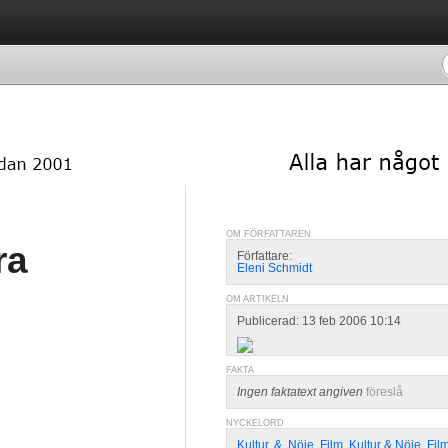
OM FÖRFATTAREN
ra
Författare:
Eleni Schmidt
OM ARTIKELN
Publicerad: 13 feb 2006 10:14
FAKTA
Ingen faktatext angiven
föreslå
NYCKELORD
Kultur
,
&
,
Nöje
,
Film
,
Kultur & Nöje
,
Fil