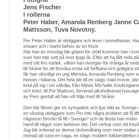
Jens Fischer
I rollerna
Peter Haber, Amanda Renberg Janne Ca
Mattsson, Tuva Novotny.
Per Peter Haber är uteliggare och lever i tunnelbanan. Ha
ensam och i starkt behov av en frisör.
När han av misstag blir gripen för stöld kommer han i kont
som han inte sett på över tjugo år. Efter att ha fått reda på
med sitt livs kärlek, vilken han övergav för många år sed
till Skåne för att försöka möta sitt förflutna och gottgöra 
får han ofrivilligt en ung lifterska, Amanda Renberg som e
honom i hälarna. Det hela blir till en slags road movie, där 
knut på sig i sin välvilja, från Abbas Michailis Koutsogia
och tröst, till Per Mattson, förvirrad alkoholiserad husva
av Pers gestalt att han vill följa med till Skåne.
Den här filmen ger en sympatisk och ljus bild av Sverige
en sluskig uteliggare som Per inte några problem att få lif
någonsin försökt få lift i Sverige? och de flesta han möte
hand till någon som behöver det. Det verkar som ett trevlig
Jag blir irriterad av denna skönmålning men inser sedan a
menad att vara en saga, en slags modern folkberättelse 