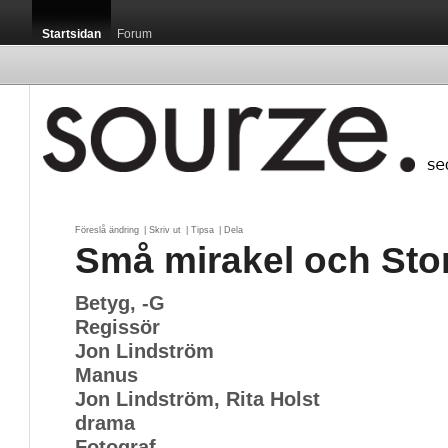
Startsidan
Forum
Föreslå ändring
| 
Skriv ut
| 
Tipsa
| 
Dela
Små mirakel och Sto
Betyg, -G
Regissör
Jon Lindström
Manus
Jon Lindström, Rita Holst
drama
Fotograf