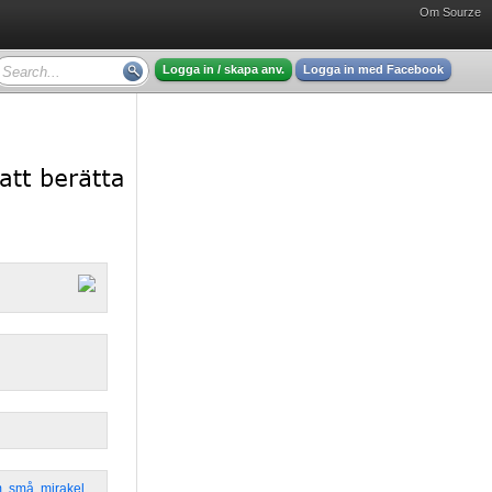
Om Sourze
Logga in / skapa anv.
Logga in med Facebook
m
,
små
,
mirakel
,