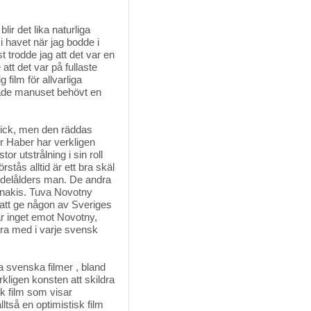
lir det lika naturliga 
i havet när jag bodde i
st trodde jag att det var en
att det var på fullaste
g film för allvarliga
hade manuset behövt en
rick, men den räddas 
er Haber har verkligen
or utstrålning i sin roll
rstås alltid är ett bra skäl
edelålders man. De andra
nnakis. Tuva Novotny
 att ge någon av Sveriges
r inget emot Novotny,
ara med i varje svensk
a svenska filmer , bland
ligen konsten att skildra
 film som visar 
ltså en optimistisk film