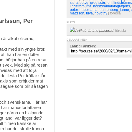
stora
,
betyg
,
gregissör
,
jon
,
lindströmm
lindström
,
rita
,
holstdramafotografjens
,
peter
,
haber
,
amanda
,
renberg
,
janne
,
mattsson
,
tuva
,
novotny
| 
föreslå
rlsson, Per
PLATS
Artikeln är inte placerad.
föreslå
n är alkoholiserad,
DELA ARTIKELN
Länk till artikeln:
akt med sin yngre bror, 
 att han har en dotter
an, börjar han på en resa
sitt svek. Med sig på resan
nvisas med att följa
de flesta Per träffar slår
nnakis som erbjuder mat
gnsägare som blir så tagen
 och svenskarna. Här har
t har manusförfattaren
r ger gärna en hjälpande
t land, var ligger det?
tt filmen kanske är
om hur det skulle kunna