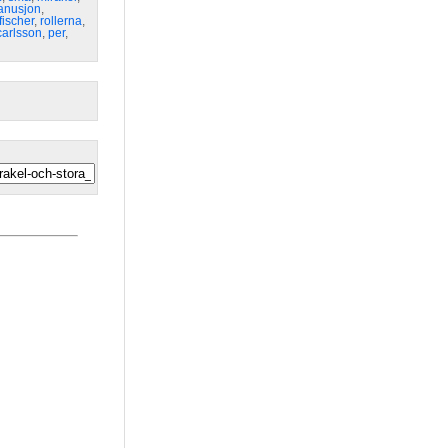
anusjon
,
fischer
,
rollerna
,
carlsson
,
per
,