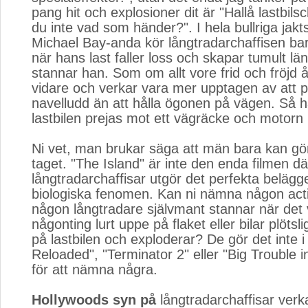
pang hit och explosioner dit är "Hallå lastbils
du inte vad som händer?". I hela bullriga jakt
Michael Bay-anda kör långtradarchaffisen bar
när hans last faller loss och skapar tumult l
stannar han. Som om allt vore frid och fröjd 
vidare och verkar vara mer upptagen av att pi
navelludd än att hålla ögonen på vägen. Så hål
lastbilen prejas mot ett vägräcke och motorn 
Ni vet, man brukar säga att män bara kan gör
taget. "The Island" är inte den enda filmen dä
långtradarchaffisar utgör det perfekta belägg
biologiska fenomen. Kan ni nämna någon acti
någon långtradare självmant stannar när det 
någonting lurt uppe på flaket eller bilar plötsli
på lastbilen och exploderar? De gör det inte i
Reloaded", "Terminator 2" eller "Big Trouble in
för att nämna några.
Hollywoods syn på
långtradarchaffisar verka