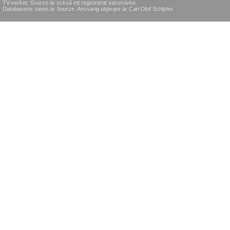
TV-verket. Sourze är också ett registrerat varumärke.
Databasens namn är Sourze. Ansvarig utgivare är Carl Olof Schlyter.