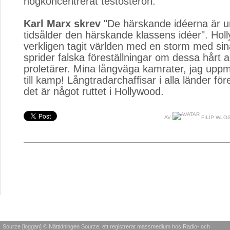
högkoncentrerat testosteron.
Karl Marx skrev
"De härskande idéerna är un
tidsålder den härskande klassens idéer". Hol
verkligen tagit världen med en storm med sin
sprider falska föreställningar om dessa hårt 
proletärer. Mina långväga kamrater, jag upp
till kamp! Långtradarchaffisar i alla länder fö
det är något ruttet i Hollywood.
AV
FILIP WLO
Sourze [loggan] © Nättidningen Sourze, ett registrerat massmedium hos Radio- och