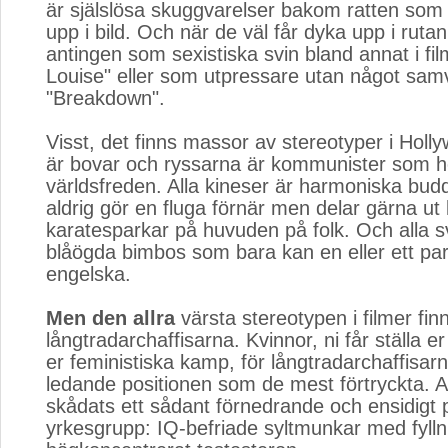
är själslösa skuggvarelser bakom ratten som 
upp i bild. Och när de väl får dyka upp i rutan
antingen som sexistiska svin bland annat i f
Louise" eller som utpressare utan något sam
"Breakdown".
Visst, det finns massor av stereotyper i Holl
är bovar och ryssarna är kommunister som h
världsfreden. Alla kineser är harmoniska bud
aldrig gör en fluga förnär men delar gärna ut l
karatesparkar på huvuden på folk. Och alla s
blåögda bimbos som bara kan en eller ett par
engelska.
Men den allra
värsta stereotypen i filmer finn
långtradarchaffisarna. Kvinnor, ni får ställa e
er feministiska kamp, för långtradarchaffisarn
ledande positionen som de mest förtryckta. Al
skådats ett sådant förnedrande och ensidigt p
yrkesgrupp: IQ-befriade syltmunkar med fylln