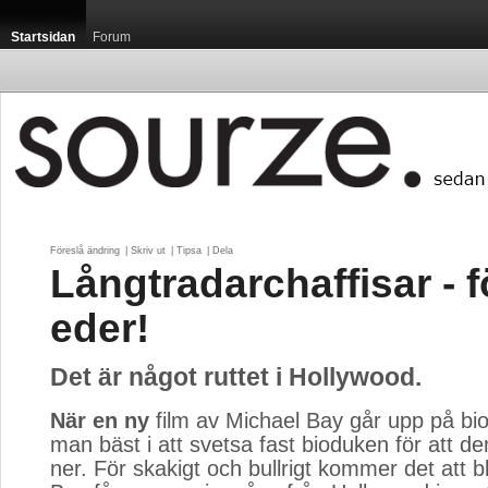
Startsidan
Forum
Föreslå ändring
| 
Skriv ut
| 
Tipsa
| 
Dela
Långtradarchaffisar - 
eder!
Det är något ruttet i Hollywood.
När en ny
film av Michael Bay går upp på bio
man bäst i att svetsa fast bioduken för att den
ner. För skakigt och bullrigt kommer det att b