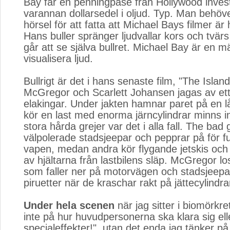
Bay får en penningpåse från Hollywood inves
varannan dollarsedel i oljud. Typ. Man behöve
hörsel för att fatta att Michael Bays filmer är
Hans buller spränger ljudvallar kors och tvärs 
går att se själva bullret. Michael Bay är en m
visualisera ljud.
Bullrigt är det i hans senaste film, "The Isla
McGregor och Scarlett Johansen jagas av et
elakingar. Under jakten hamnar paret på en 
kör en last med enorma järncylindrar minns in
stora hårda grejer var det i alla fall. The bad 
välpolerade stadsjeepar och pepprar på för fu
vapen, medan andra kör flygande jetskis och 
av hjältarna från lastbilens släp. McGregor lo
som faller ner på motorvägen och stadsjeep
piruetter när de kraschar rakt på jättecylindra
Under hela scenen
när jag sitter i biomörkret
inte på hur huvudpersonerna ska klara sig ell
specialeffekter!", utan det enda jag tänker p