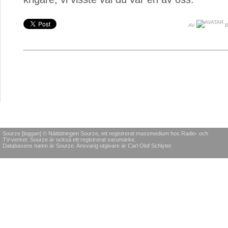
AV
B
Sourze [loggan] © Nättidningen Sourze, ett registrerat massmedium hos Radio- och
TV-verket. Sourze är också ett registrerat varumärke.
Databasens namn är Sourze. Ansvarig utgivare är Carl Olof Schlyter.