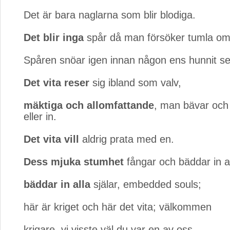
Det är bara naglarna som blir blodiga.
Det blir inga
spår då man försöker tumla om i
Spåren snöar igen innan någon ens hunnit s
Det vita reser
sig ibland som valv,
mäktiga och allomfattande
, man bävar och 
eller in.
Det vita vill
aldrig prata med en.
Dess mjuka stumhet
fångar och bäddar in al
bäddar in alla
själar, embedded souls;
här är kriget och här det vita; välkommen
krigare, vi visste väl du var en av oss.