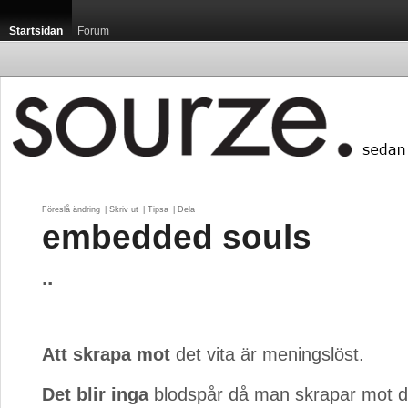
Startsidan
Forum
Föreslå ändring
| 
Skriv ut
| 
Tipsa
| 
Dela
embedded souls
..
Att skrapa mot
det vita är meningslöst.
Det blir inga
blodspår då man skrapar mot de