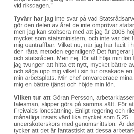
vid riksdagen."
Tyvärr har jag
inte svar på vad Statsrådsar
gör den delen av året de inte omprövar stats
men jag kan stoltsera med att jag år 2005 höj
mycket som statsministern, och inte var det fö
mig oanträffbar. Vilket nu, när jag har facit i
den rätta metoden egentligen? Det fungerar 
och statsråden. Men nej, för att höja min lön 
jag tvungen att hitta ett nytt, mycket bättre a
och säga upp mig vilket i sin tur orsakade en 
min arbetsplats. Min chef omvärderade mina 
mig en bättre tjänst och höjde min lön.
Vilken tur att
Göran Persson, arbetarklassen
talesman, slipper göra på samma sätt. För att
Freivalds lönesättning. Enligt regering och r
månatliga insats värd lika mycket som 5,25
undersköterskors med genomsnittslön. Är de
tycker att det är fantastiskt att dessa arbeta