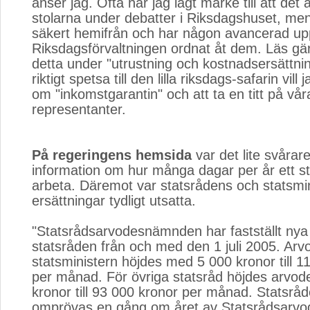
anser jag. Ofta har jag lagt märke till att det
stolarna under debatter i Riksdagshuset, me
säkert hemifrån och har någon avancerad u
Riksdagsförvaltningen ordnat åt dem. Läs g
detta under "utrustning och kostnadsersättnin
riktigt spetsa till den lilla riksdags-safarin vill 
om "inkomstgarantin" och att ta en titt på vår
representanter.
På regeringens hemsida
var det lite svårare
information om hur många dagar per år ett s
arbeta. Däremot var statsrådens och statsmi
ersättningar tydligt utsatta.
"Statsrådsarvodesnämnden har fastställt nya 
statsråden från och med den 1 juli 2005. Arvod
statsministern höjdes med 5 000 kronor till 1
per månad. För övriga statsråd höjdes arvod
kronor till 93 000 kronor per månad. Statsråd
omprövas en gång om året av Statsrådsar