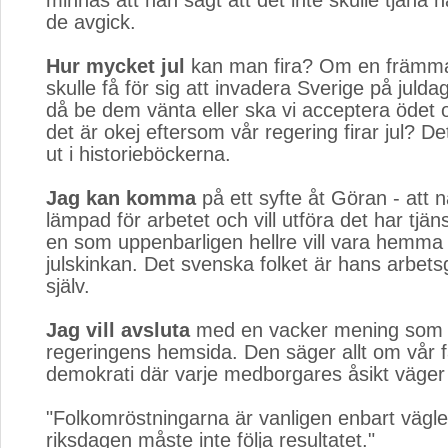
minnas att han sagt att det inte skulle tjäna 
de avgick.
Hur mycket jul
kan man fira? Om en främma
skulle få för sig att invadera Sverige på juld
då be dem vänta eller ska vi acceptera ödet 
det är okej eftersom vår regering firar jul? Det
ut i historieböckerna.
Jag kan komma
på ett syfte åt Göran - att 
lämpad för arbetet och vill utföra det har tjänst
en som uppenbarligen hellre vill vara hemm
julskinkan. Det svenska folket är hans arbets
själv.
Jag vill avsluta
med en vacker mening som ja
regeringens hemsida. Den säger allt om vår f
demokrati där varje medborgares åsikt väger l
"Folkomröstningarna är vanligen enbart vägl
riksdagen måste inte följa resultatet."