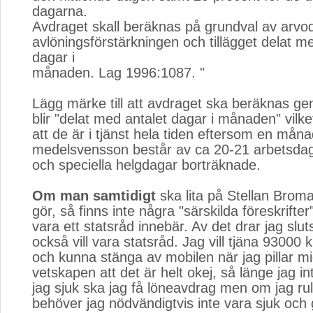
dagarna.
Avdraget skall beräknas på grundval av arvod
avlöningsförstärkningen och tillägget delat m
dagar i
månaden. Lag 1996:1087. "
Lägg märke till att avdraget ska beräknas ge
blir "delat med antalet dagar i månaden" vilke
att de är i tjänst hela tiden eftersom en måna
medelsvensson består av ca 20-21 arbetsda
och speciella helgdagar borträknade.
Om man samtidigt
ska lita på Stellan Broman
gör, så finns inte några "särskilda föreskrifter
vara ett statsråd innebär. Av det drar jag slut
också vill vara statsråd. Jag vill tjäna 93000
och kunna stänga av mobilen när jag pillar mig
vetskapen att det är helt okej, så länge jag in
jag sjuk ska jag få löneavdrag men om jag r
behöver jag nödvändigtvis inte vara sjuk och 