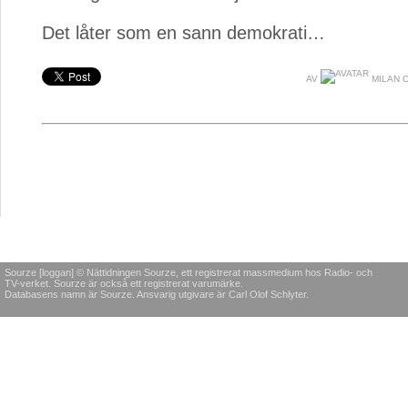
Det låter som en sann demokrati…
AV
MILAN O
Sourze [loggan] © Nättidningen Sourze, ett registrerat massmedium hos Radio- och
TV-verket. Sourze är också ett registrerat varumärke.
Databasens namn är Sourze. Ansvarig utgivare är Carl Olof Schlyter.