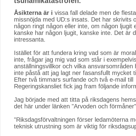
tsunamikatastrofen.
Åsikterna är i
vissa fall delade men de flesta
missnöjda med UD:s insats. Det har skrivits
någon ringt någon eller inte, om någon ljugit el
kanske har någon ljugit, kanske inte. Det är d
intressanta.
Istället för att fundera kring vad som är moralis
inte, frågar jag mig vad som står i exempelvis
anställningsvillkor och vilka ansvarsområden h
inte påstå att jag lagt ner fasansfullt mycket t
Efter två timmars surfande och två e-mail till
Regeringskansliet fick jag fram följande infor
Jag började med att titta på riksdagens hems
det här under länken "Arvoden och förmåner"
"Riksdagsförvaltningen förser ledamöterna 
teknisk utrustning som är viktig för riksdagsu