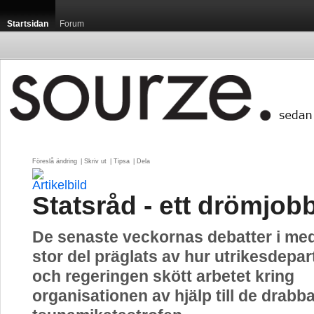
Startsidan
Forum
Föreslå ändring
| 
Skriv ut
| 
Tipsa
| 
Dela
Statsråd - ett drömjob
De senaste veckornas debatter i medi
stor del präglats av hur utrikesdepa
och regeringen skött arbetet kring
organisationen av hjälp till de drabba