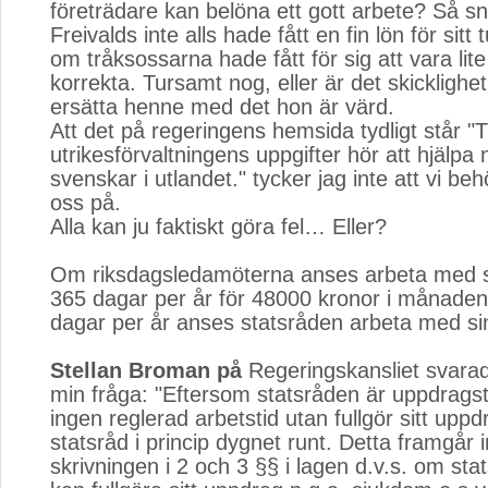
företrädare kan belöna ett gott arbete? Så s
Freivalds inte alls hade fått en fin lön för sitt
om tråksossarna hade fått för sig att vara lite 
korrekta. Tursamt nog, eller är det skicklighet
ersätta henne med det hon är värd.
Att det på regeringens hemsida tydligt står "Ti
utrikesförvaltningens uppgifter hör att hjälpa 
svenskar i utlandet." tycker jag inte att vi b
oss på.
Alla kan ju faktiskt göra fel… Eller?
Om riksdagsledamöterna anses arbeta med s
365 dagar per år för 48000 kronor i månade
dagar per år anses statsråden arbeta med s
Stellan Broman på
Regeringskansliet svarad
min fråga: "Eftersom statsråden är uppdrags
ingen reglerad arbetstid utan fullgör sitt upp
statsråd i princip dygnet runt. Detta framgår i
skrivningen i 2 och 3 §§ i lagen d.v.s. om sta