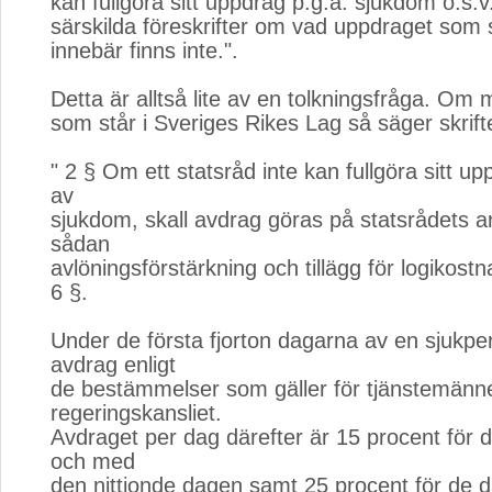
kan fullgöra sitt uppdrag p.g.a. sjukdom o.s.
särskilda föreskrifter om vad uppdraget som 
innebär finns inte.".
Detta är alltså lite av en tolkningsfråga. Om m
som står i Sveriges Rikes Lag så säger skrift
" 2 § Om ett statsråd inte kan fullgöra sitt u
av
sjukdom, skall avdrag göras på statsrådets 
sådan
avlöningsförstärkning och tillägg för logikost
6 §.
Under de första fjorton dagarna av en sjukpe
avdrag enligt
de bestämmelser som gäller för tjänstemänne
regeringskansliet.
Avdraget per dag därefter är 15 procent för d
och med
den nittionde dagen samt 25 procent för de d