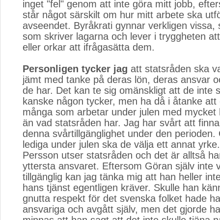
inget "fel" genom att inte göra mitt jobb, efte
står något särskilt om hur mitt arbete ska utfö
avseendet. Byråkrati gynnar verkligen vissa, 
som skriver lagarna och lever i tryggheten a
eller orkar att ifrågasätta dem.
Personligen tycker jag
att statsråden ska var
jämt med tanke på deras lön, deras ansvar o
de har. Det kan te sig omänskligt att de inte sk
kanske någon tycker, men ha då i åtanke att 
många som arbetar under julen med mycket l
än vad statsråden har. Jag har svårt att finna
denna svårtillgänglighet under den perioden. 
lediga under julen ska de välja ett annat yrk
Persson utser statsråden och det är alltså h
yttersta ansvaret. Eftersom Göran själv inte 
tillgänglig kan jag tänka mig att han heller int
hans tjänst egentligen kräver. Skulle han kä
gnutta respekt för det svenska folket hade h
ansvariga och avgått själv, men det gjorde han