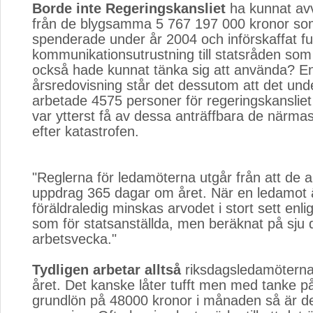
Borde inte Regeringskansliet
ha kunnat avv
från de blygsamma 5 767 197 000 kronor so
spenderade under år 2004 och införskaffat f
kommunikationsutrustning till statsråden som
också hade kunnat tänka sig att använda? En
årsredovisning står det dessutom att det und
arbetade 4575 personer för regeringskansliet
var ytterst få av dessa anträffbara de närma
efter katastrofen.
"Reglerna för ledamöterna utgår från att de a
uppdrag 365 dagar om året. När en ledamot är
föräldraledig minskas arvodet i stort sett enl
som för statsanställda, men beräknat på sju
arbetsvecka."
Tydligen arbetar alltså
riksdagsledamöterna
året. Det kanske låter tufft men med tanke på
grundlön på 48000 kronor i månaden så är det 