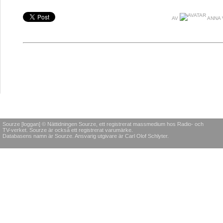
AV
ANNA 
Sourze [loggan] © Nättidningen Sourze, ett registrerat massmedium hos Radio- och
TV-verket. Sourze är också ett registrerat varumärke.
Databasens namn är Sourze. Ansvarig utgivare är Carl Olof Schlyter.