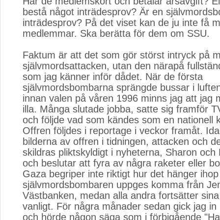
Har de medlemskort och betalar årsavgift? E
bestå något inträdesprov? Är en självmordsb
inträdesprov? På det viset kan de ju inte få
medlemmar. Ska berätta för dem om SSU.
Faktum är att det som gör störst intryck på m
självmordsattacken, utan den närapå fullständi
som jag känner inför dådet. När de första
självmordsbombarna sprängde bussar i luften 
innan valen på våren 1996 minns jag att jag 
illa. Många slutade jobba, satte sig framför T
och följde vad som kändes som en nationell k
Offren följdes i reportage i veckor framåt. Id
bilderna av offren i tidningen, attacken och d
skildras pliktskyldigt i nyheterna, Sharon och
och beslutar att fyra av några raketer eller 
Gaza begriper inte riktigt hur det hänger iho
självmordsbombaren uppges komma från Jen
Västbanken, medan alla andra fortsätter sin
vanligt. För några månader sedan gick jag in
och hörde någon säga som i förbigående "Har 