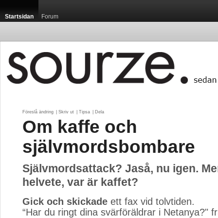
Startsidan
Forum
Föreslå ändring
| 
Skriv ut
| 
Tipsa
| 
Dela
Om kaffe och
självmordsbombare
Självmordsattack? Jaså, nu igen. Men
helvete, var är kaffet?
Gick och skickade
ett fax vid tolvtiden.
“Har du ringt dina svärföräldrar i Netanya?" f