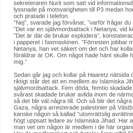
sekreteraren Nurit som satt vid informations
lyssnade på motsvarigheten till P3 medan ho
och pratade i telefon.
"Nej", svarade jag förvånat, "varför frågar du
"Det var en självmordsattack i Netanya, vid k
"Det är där de brukar explodera", konstaterad
i papperet i faxmaskinen. "Förresten jobbar 
Netanya, han vet säkert om det och har kolla
föräldrar är OK. Om något hade hänt skulle han
mig."
Sedan går jag och kollar på Haaretz nätsida
riktigt står det att en medlem av Islamiska Ji
självmordsattack. Fem döda, femtio skadade
svårast skadade brukar avlida inom de närm
så det blir väl några till. Och så blir det någ
Gaza, några arresterade palestinier på Väst
kanske någon så kallad "utomrättslig avrättn
högt uppsatt ledare av Islamiska Jihad. Har al
man vet om någon är medlem i de här organi