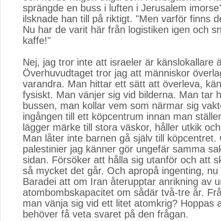
sprängde en buss i luften i Jerusalem imors
ilsknade han till på riktigt. "Men varför finns d
Nu har de varit här från logistiken igen och sn
kaffe!"
Nej, jag tror inte att israeler är känslokallare 
Överhuvudtaget tror jag att människor överlag 
varandra. Man hittar ett sätt att överleva, k
fysiskt. Man vänjer sig vid bilderna. Man tar h
bussen, man kollar vem som närmar sig vakt
ingången till ett köpcentrum innan man ställer
lägger märke till stora väskor, håller utkik o
Man låter inte barnen gå själv till köpcentret
palestinier jag känner gör ungefär samma sak
sidan. Försöker att hålla sig utanför och att
så mycket det går. Och apropå ingenting, nu 
Baradei att om Iran återupptar anrikning av 
atombombskapacitet om sådär två-tre år. Frå
man vänja sig vid ett litet atomkrig? Hoppas at
behöver få veta svaret på den frågan.