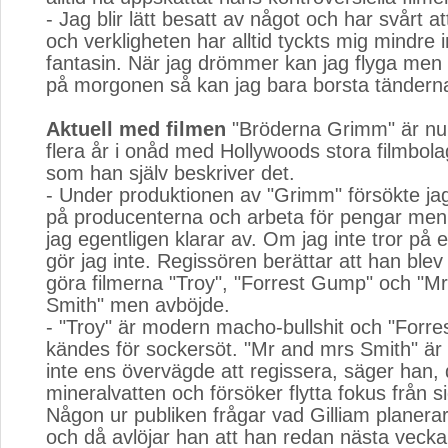
- Jag blir lätt besatt av något och har svårt at
och verkligheten har alltid tyckts mig mindre 
fantasin. När jag drömmer kan jag flyga men 
på morgonen så kan jag bara borsta tändern
Aktuell med filmen
"Bröderna Grimm" är nu G
flera år i onåd med Hollywoods stora filmbola
som han själv beskriver det.
- Under produktionen av "Grimm" försökte jag
på producenterna och arbeta för pengar men 
jag egentligen klarar av. Om jag inte tror på
gör jag inte. Regissören berättar att han blev
göra filmerna "Troy", "Forrest Gump" och "M
Smith" men avböjde.
- "Troy" är modern macho-bullshit och "Forr
kändes för sockersöt. "Mr and mrs Smith" är s
inte ens övervägde att regissera, säger han, 
mineralvatten och försöker flytta fokus från si
Någon ur publiken frågar vad Gilliam planerar
och då avlöjar han att han redan nästa vecka