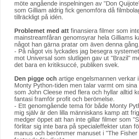
möte angående inspelningen av "Don Quijote",
som Gilliam aldrig fick genomföra då filmbola
tillräckligt på idén.
Problemet med att
finansiera filmer som inte 
mainstreamfåran genomsyrar hela Gilliams ka
något han gärna pratar om även denna gång
- På något vis lyckades jag besegra systeme
mot Universal som slutligen gav ut "Brazil" m
det bara en kritiksuccé, publiken svek.
Den pigge och
artige engelsmannen verkar i
Monty Python-tiden men talar varmt om sina 
som John Cleese med flera och hyllar alltid 
fantasi framför profit och berömelse.
- Ett genomgående tema för både Monty Pyt
mig själv är den lilla människans kamp att fri
medger öppet att han inte gillar filmer som "
förlitar sig inte bara på specialeffekter utan f
manus och berömmer manuset i "The Fisher