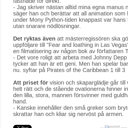
fastnade för direkt.
- Jag skriver nästan alltid mina egna manus n
säger han och berättar att all animation som
under Mony Python-tiden knappast var hans 
utan snarare nödlösningar.
Det ryktas även
att mästerregissören ska gör
uppföljare till "Fear and loathing in Las Vegas
en filmatisering av någon bok av författaren T
- Det vore roligt att arbeta med Johnny Depp 
tycker att han är ett geni. Men han spelar bara
nu. syftar på Pirates of the Caribbean 1 till 3
Att priset för
vision och skaparglädje går till 
helt rätt och de stående ovationerna hinner in
den lilla, stora, mannen försvinner med guldh
hand.
- Kanske innehåller den små greker som bryter
skrattar han och kliar sig nervöst på armen.