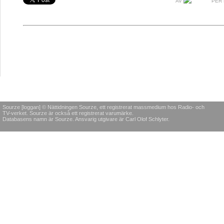
AV
PER 
Sourze [loggan] © Nättidningen Sourze, ett registrerat massmedium hos Radio- och
TV-verket. Sourze är också ett registrerat varumärke.
Databasens namn är Sourze. Ansvarig utgivare är Carl Olof Schlyter.