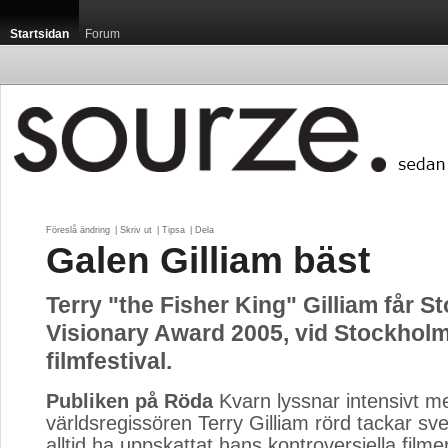
Startsidan
Forum
Föreslå ändring
| 
Skriv ut
| 
Tipsa
| 
Dela
Galen Gilliam bäst
Terry "the Fisher King" Gilliam får 
Visionary Award 2005, vid Stockhol
filmfestival.
Publiken på Röda
Kvarn lyssnar intensivt m
världsregissören Terry Gilliam rörd tackar sve
alltid ha uppskattat hans kontroversiella film