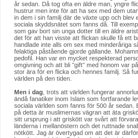
år sedan. Då tog ofta en äldre man, yngre fl
hustrur men inte för att ha sex med dem utan 
in dem i sin familj där de växte upp och blev 
sociala skyddsnätet som fanns då. Till exem
som gav bort sin unga dotter till en äldre aris
det för att han visste att flickan skulle få ett b
handlade inte alls om sex med minderåriga 
felaktiga påstående gjorde gällande. Moham
pedofil. Han var en mycket respekterad perso
omgivning och att bli "gift" med honom var p
stor ära för en flicka och hennes familj. Så f
världen på den tiden.
Men i dag
, trots att världen fungerar annorlu
ändå fanatiker inom Islam som fortfarande le
sociala världen som fanns för 500 år sedan. 
på detta är muslimernas vägran att äta griskö
sitt ursprung i att griskött var svårt att förvara
länderna i mellanöstern och det ruttnade sn
nötkött. Jag är övertygad om att det är därfö