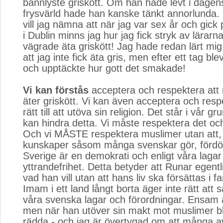
bannlyste griskött. Om han hade levt i dagen
frysvärld hade han kanske tänkt annorlunda. 
vill jag nämna att när jag var sex år och gick 
i Dublin minns jag hur jag fick stryk av lärarna
vägrade äta griskött! Jag hade redan lärt mig
att jag inte fick äta gris, men efter ett tag ble
och upptäckte hur gott det smakade!
Vi kan förstås
acceptera och respektera att m
äter griskött. Vi kan även acceptera och res
rätt till att utöva sin religion. Det står i vår gr
kan hindra detta. Vi måste respektera det och
Och vi MÅSTE respektera muslimer utan att, i
kunskaper såsom många svenskar gör, förd
Sverige är en demokrati och enligt våra lagar
yttrandefrihet. Detta betyder att Runar egent
vad han vill utan att hans liv ska försättas i 
Imam i ett land långt borta äger inte rätt att s
våra svenska lagar och förordningar. Ensam 
men när han utöver sin makt mot muslimer bli
rädda - och jag är övertygad om att många a