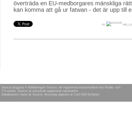
överträda en EU-medborgares mänskliga rätti
kan komma att gå ur fatwan - det är upp till e
AV
WILLI
Sourze [loggan] © Nättidningen Sourze, ett registrerat massmedium hos Radio- och
TV-verket. Sourze är också ett registrerat varumärke.
Databasens namn är Sourze. Ansvarig utgivare är Carl Olof Schlyter.