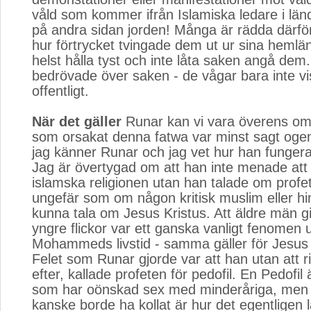
våld som kommer ifrån Islamiska ledare i länd
på andra sidan jorden! Många är rädda därfö
hur förtrycket tvingade dem ut ur sina hemlän
helst hålla tyst och inte låta saken angå dem
bedrövade över saken - de vågar bara inte vi
offentligt.
När det gäller
Runar kan vi vara överens om a
som orsakat denna fatwa var minst sagt og
jag känner Runar och jag vet hur han fungera
Jag är övertygad om att han inte menade att
islamska religionen utan han talade om pr
ungefär som om någon kritisk muslim eller hi
kunna tala om Jesus Kristus. Att äldre män g
yngre flickor var ett ganska vanligt fenomen 
Mohammeds livstid - samma gäller för Jesus Kr
Felet som Runar gjorde var att han utan att ri
efter, kallade profeten för pedofil. En Pedofil
som har oönskad sex med minderåriga, men
kanske borde ha kollat är hur det egentligen lå