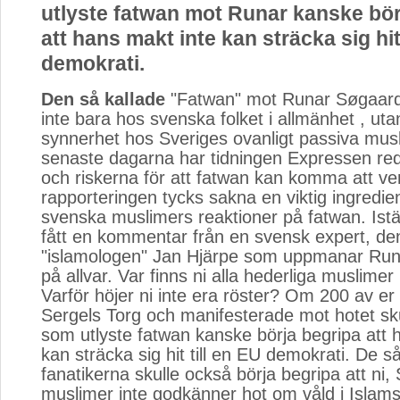
utlyste fatwan mot Runar kanske bör
att hans makt inte kan sträcka sig hit 
demokrati.
Den så kallade
"Fatwan" mot Runar Søgaard 
inte bara hos svenska folket i allmänhet , uta
synnerhet hos Sveriges ovanligt passiva mus
senaste dagarna har tidningen Expressen red
och riskerna för att fatwan kan komma att ve
rapporteringen tycks sakna en viktig ingredie
svenska muslimers reaktioner på fatwan. Istä
fått en kommentar från en svensk expert, de
"islamologen" Jan Hjärpe som uppmanar Runa
på allvar. Var finns ni alla hederliga muslimer
Varför höjer ni inte era röster? Om 200 av er 
Sergels Torg och manifesterade mot hotet s
som utlyste fatwan kanske börja begripa att 
kan sträcka sig hit till en EU demokrati. De s
fanatikerna skulle också börja begripa att ni,
muslimer inte godkänner hot om våld i Isla