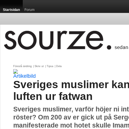
Startsidan
Forum
Föreslå ändring
| 
Skriv ut
| 
Tipsa
| 
Dela
Sveriges muslimer kan
luften ur fatwan
Sveriges muslimer, varför höjer ni in
röster? Om 200 av er gick ut på Serg
manifesterade mot hotet skulle Ima