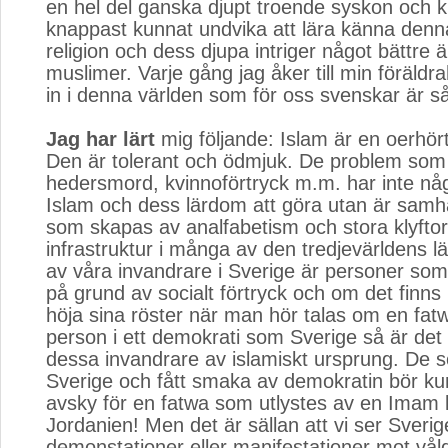
en hel del ganska djupt troende syskon och ku
knappast kunnat undvika att lära känna denn
religion och dess djupa intriger något bättre ä
muslimer. Varje gång jag åker till min föräldr
in i denna världen som för oss svenskar är 
Jag har lärt
mig följande: Islam är en oerhört f
Den är tolerant och ödmjuk. De problem som 
hedersmord, kvinnoförtryck m.m. har inte n
Islam och dess lärdom att göra utan är samh
som skapas av analfabetism och stora klyftor 
infrastruktur i många av den tredjevärldens 
av våra invandrare i Sverige är personer som fl
på grund av socialt förtryck och om det finn
höja sina röster när man hör talas om en fat
person i ett demokrati som Sverige så är det
dessa invandrare av islamiskt ursprung. De s
Sverige och fått smaka av demokratin bör ku
avsky för en fatwa som utlystes av en Imam l
Jordanien! Men det är sällan att vi ser Sveri
demonstationer eller manifestationer mot våld