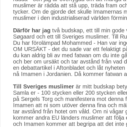
muslimer är rädda att stå upp, träda fram o
tycker. Om de gjorde det skulle Imamernas 
muslimer i den industrialiserad världen förmin
Därför har jag
två budskap, ett till min gode
Søgaard och ett till Sveriges muslimer. Till R
Du har förolämpad Mohammed - Han var inge
OM URSÄKT - det du sade var ett felaktigt 
du kan aldrig bli av med fatwan om du inte går
och ber om ursäkt och tar avstånd från vad d
en debattartikel i Aftonbladet och låt nyheten 
nå Imamen i Jordanien. Då kommer fatwan att
Till Sveriges muslimer
är mitt budskap betyd
Samla er - 100 stycken eller 200 stycken eller
på Sergels Torg och manifestera mot denna f
Imamen att ni som utöver denna fina och mäkt
tar avstånd från hotet om våld. Om ni vågar 
kommer andra EU länders muslimer att följa 
och Imamen kommer att begripa att det inte g