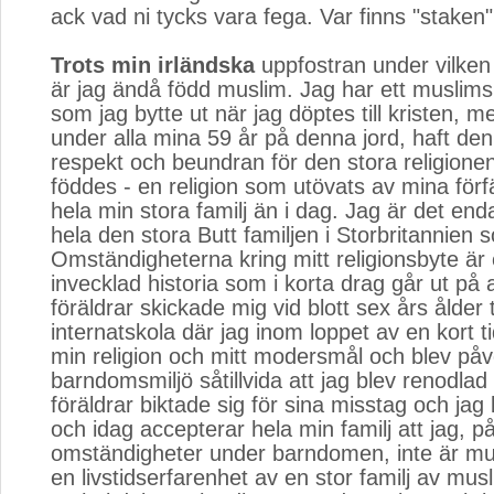
ack vad ni tycks vara fega. Var finns "staken"
Trots min irländska
uppfostran under vilken j
är jag ändå född muslim. Jag har ett muslim
som jag bytte ut när jag döptes till kristen, m
under alla mina 59 år på denna jord, haft den
respekt och beundran för den stora religionen 
föddes - en religion som utövats av mina för
hela min stora familj än i dag. Jag är det end
hela den stora Butt familjen i Storbritannien 
Omständigheterna kring mitt religionsbyte är
invecklad historia som i korta drag går ut på 
föräldrar skickade mig vid blott sex års ålder t
internatskola där jag inom loppet av en kort 
min religion och mitt modersmål och blev på
barndomsmiljö såtillvida att jag blev renodlad
föräldrar biktade sig för sina misstag och jag 
och idag accepterar hela min familj att jag, p
omständigheter under barndomen, inte är mu
en livstidserfarenhet av en stor familj av mus