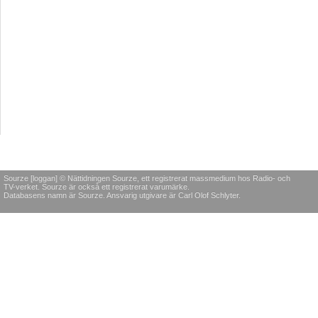
Sourze [loggan] © Nättidningen Sourze, ett registrerat massmedium hos Radio- och
TV-verket. Sourze är också ett registrerat varumärke.
Databasens namn är Sourze. Ansvarig utgivare är Carl Olof Schlyter.