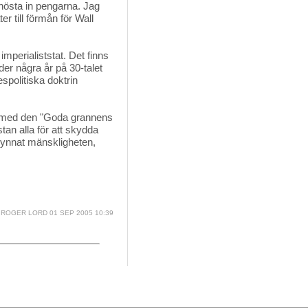
 hösta in pengarna. Jag
er till förmån för Wall
mperialiststat. Det finns
der några år på 30-talet
spolitiska doktrin
e med den "Goda grannens 
stan alla för att skydda
gynnat mänskligheten,
ROGER LORD
01 SEP 2005 10:39