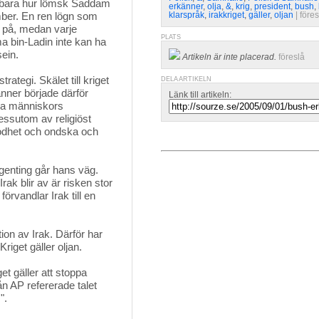
ade bara hur lömsk Saddam
erkänner
,
olja
,
&
,
krig
,
president
,
bush
,
ber. En ren lögn som
klarspråk
,
irakkriget
,
gäller
,
oljan
| 
föres
 på, medan varje
PLATS
a bin-Ladin inte kan ha
ein.
Artikeln är inte placerad.
föreslå
ategi. Skälet till kriget 
DELA ARTIKELN
nner började därför
Länk till artikeln:
alla människors
sutom av religiöst
odhet och ondska och
genting går hans väg. 
rak blir av är risken stor
örvandlar Irak till en
ion av Irak. Därför har
Kriget gäller oljan.
t gäller att stoppa 
ån AP refererade talet
".