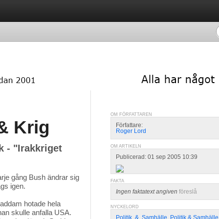
OM FÖRFATTAREN
& Krig
Författare:
Roger Lord
 - "Irakkriget
OM ARTIKELN
Publicerad: 01 sep 2005 10:39
arje gång Bush ändrar sig 
FAKTA
gs igen.
Ingen faktatext angiven
föreslå
Saddam hotade hela
NYCKELORD
an skulle anfalla USA.
Politik
,
&
,
Samhälle
,
Politik & Samhälle