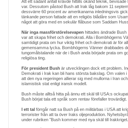
Att ett sådant anfall krävde hittills okänd teknik, bevis
var. Dessutom påstod Bush att Irak låg bakom 11 septem
dessvärre 60 procent av amerikanarna inledningsvis gick
tänkande person fattade att en religiös blådåre som Usam
något att göra med en sekulär flåbuse som Saddam Huss
När inga massförstörelsevapen
hittades ändrade Bush str
var att skapa frihet och demokrati. Alla i Bombhögerns Vä
samtidigt prata om hur viktig frihet och demokrati är för 
gemensamma lycka. Bombhögerns Vänner drabbades des
tungomålstalande när de i Bush anda började prata om g
religiösa ting.
För president Bush
är utvecklingen dock ett problem. In
Demokrati i Irak kan bli hans största bakslag. Om valen i I
att den nya regeringen allierar sig med mullorna i Iran och f
islamistisk stat enligt iransk modell.
Bush måste alltså hitta på ännu ett skäl till USA:s ockupat
Bush börjat tala ett språk som rentav förefaller trovärdigt. 
I ett tal
förrgår natt sa Bush på en militärbas i USA att krige
terrorister från att ta över Iraks oljeproduktion. Nyhetsbyr
under rubriken "Bush kommer med nya skäl till Irakkriget.