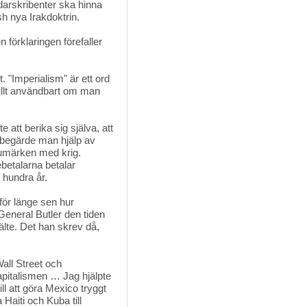
edarskribenter ska hinna
sh nya Irakdoktrin.
 förklaringen förefaller 
t. "Imperialism" är ett ord
ullt användbart om man
e att berika sig själva, att
 begärde man hjälp av
rumärken med krig.
betalarna betalar
 hundra år.
ör länge sen hur 
eneral Butler den tiden
lte. Det han skrev då,
Wall Street och
kapitalismen … Jag hjälpte
till att göra Mexico tryggt
 Haiti och Kuba till