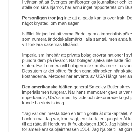
I väntan på att Sveriges småborgerliga journalister och l
ställa om sina hjärnor, har ännu inget rapporterats om Bu
Personligen tror jag
inte att al-qaida kan ta över Irak. Den
något krystad, om man säger.
Istället får jag lust att varna för det gamla imperialistspöke
som numera är dödskallemärkt i alla samtal, men ändå f
vill förklara sakernas tillstånd.
Imperialism innebär att privata bolag erövrar nationer i syft
plundra dem på råvaror. När bolagen själva inte hade råd
staten. Fast numera vill bolagen inte smutsa ner sina va
Dessutom är det bättre för den egna plånboken när skatte
kostnaderna. Metoden har använts av USA i långt mer än
Den amerikanske hjälten
general Smedley Butler skrev f
imperialismen fungerar. När hans memoarer gavs ut var G
superkändis, USA:s mest hyllade och dekorerade krigshjä
kunde ha skrivits idag.
"Jag var den mesta tiden en finfin gorilla åt storkapitalet, 
bankirerna. Jag var, kort sagt, en skurk, en gangster åt 
till att rätta till Honduras åt fruktbolagen 1903. Jag hjälpte 
för amerikanska oljeintressen 1914. Jag hjälpte till att göra