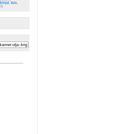
börjat
,
tala
,
lå