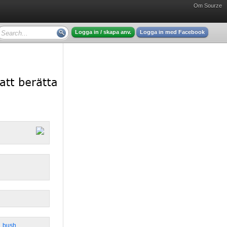
Om Sourze
Logga in / skapa anv.
Logga in med Facebook
,
bush
,