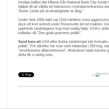
trevliga ställen där killarna från National Bank City kunde
hjälpte till att våldta ett halvdussin centralamerikanska stat
Street. Listan på skurkaktigheter är lång."
Under hela 1900-talet var USA världens mest aggressiva i
dock ett kort avbrott under Roosevelts tid vid makten. Un
upphörde storbolagens krig med statlig hjälp. USA:s utrike
kallades då "Den goda grannens politik".
Synd bara att
USA efter Andra världskriget inte fortsatt
politik". För därefter har man varit inblandad i 250 krig, nä
"amerikanska affärsintressen". Motsatsen hade kanske 
detta får vi aldrig veta.
AV