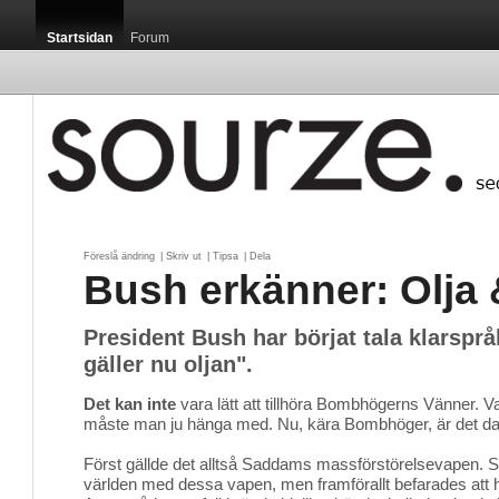
Startsidan
Forum
Föreslå ändring
| 
Skriv ut
| 
Tipsa
| 
Dela
Bush erkänner: Olja 
President Bush har börjat tala klarspråk
gäller nu oljan".
Det kan inte
vara lätt att tillhöra Bombhögerns Vänner. V
måste man ju hänga med. Nu, kära Bombhöger, är det da
Först gällde det alltså Saddams massförstörelsevapen. 
världen med dessa vapen, men framförallt befarades att h