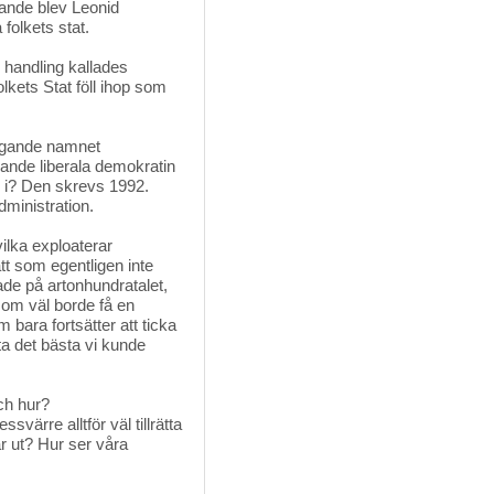
ande blev Leonid
folkets stat.
handling kallades 
lkets Stat föll ihop som
ngande namnet 
dande liberala demokratin
 i? Den skrevs 1992.
ministration.
vilka exploaterar
tt som egentligen inte
ade på artonhundratalet,
som väl borde få en
bara fortsätter att ticka
ta det bästa vi kunde
ch hur? 
ärre alltför väl tillrätta
r ut? Hur ser våra