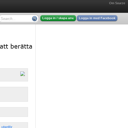
Om Sourze
Logga in / skapa anv.
Logga in med Facebook
,
utanför
,