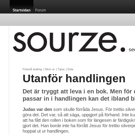
Startsidan
Forum
Föreslå ändring
| 
Skriv ut
| 
Tipsa
| 
Dela
Utanför handlingen
Det är tryggt att leva i en bok. Men för
passar in i handlingen kan det ibland bl
Judas var den
som skulle förråda Jesus. För trettio silve
göra det. Det var, så att säga, uppgjort på förhand. Inte ku
att ha fått den rollen i boken som för längesen är färdigsk
gjort det. Han borde inte ha förrått Jesus för trettio silve
hoppat ut ur handlingen.