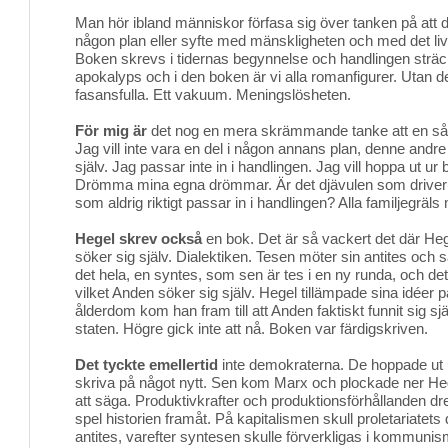
Man hör ibland människor förfasa sig över tanken på att de
någon plan eller syfte med mänskligheten och med det liv 
Boken skrevs i tidernas begynnelse och handlingen sträcke
apokalyps och i den boken är vi alla romanfigurer. Utan d
fasansfulla. Ett vakuum. Meningslösheten.
För mig är
det nog en mera skrämmande tanke att en såda
Jag vill inte vara en del i någon annans plan, denne and
själv. Jag passar inte in i handlingen. Jag vill hoppa ut ur 
Drömma mina egna drömmar. Är det djävulen som driver 
som aldrig riktigt passar in i handlingen? Alla familjegräl
Hegel skrev också
en bok. Det är så vackert det där H
söker sig själv. Dialektiken. Tesen möter sin antites och s
det hela, en syntes, som sen är tes i en ny runda, och det
vilket Anden söker sig själv. Hegel tillämpade sina idéer p
ålderdom kom han fram till att Anden faktiskt funnit sig sj
staten. Högre gick inte att nå. Boken var färdigskriven.
Det tyckte emellertid
inte demokraterna. De hoppade ut 
skriva på något nytt. Sen kom Marx och plockade ner He
att säga. Produktivkrafter och produktionsförhållanden dre
spel historien framåt. På kapitalismen skull proletariate
antites, varefter syntesen skulle förverkligas i kommun