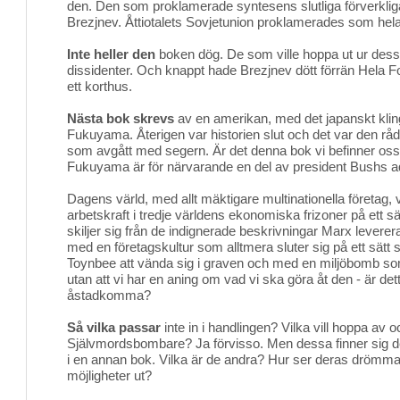
den. Den som proklamerade syntesens slutliga förverklig
Brezjnev. Åttiotalets Sovjetunion proklamerades som hela 
Inte heller den
boken dög. De som ville hoppa ut ur dess 
dissidenter. Och knappt hade Brezjnev dött förrän Hela Fo
ett korthus.
Nästa bok skrevs
av en amerikan, med det japanskt kli
Fukuyama. Återigen var historien slut och det var den rå
som avgått med segern. Är det denna bok vi befinner oss
Fukuyama är för närvarande en del av president Bushs ad
Dagens värld, med allt mäktigare multinationella företag, 
arbetskraft i tredje världens ekonomiska frizoner på ett sä
skiljer sig från de indignerade beskrivningar Marx leverer
med en företagskultur som alltmera sluter sig på ett sätt 
Toynbee att vända sig i graven och med en miljöbomb som 
utan att vi har en aning om vad vi ska göra åt den - är det
åstadkomma?
Så vilka passar
inte in i handlingen? Vilka vill hoppa av o
Självmordsbombare? Ja förvisso. Men dessa finner sig dessv
i en annan bok. Vilka är de andra? Hur ser deras drömma
möjligheter ut?