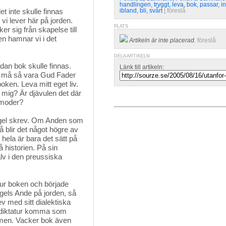
handlingen
,
tryggt
,
leva
,
bok
,
passar
,
in
t inte skulle finnas
ibland
,
bli
,
svårt
| 
föreslå
vi lever här på jorden.
PLATS
r sig från skapelse till
en hamnar vi i det
Artikeln är inte placerad.
föreslå
DELA ARTIKELN
n bok skulle finnas. 
Länk till artikeln:
re må så vara Gud Fader
boken. Leva mitt eget liv.
mig? Är djävulen det där
s moder?
egel skrev. Om Anden som 
å blir det något högre av
 hela är bara det sätt på
å historien. På sin
älv i den preussiska
ur boken och började 
gels Ande på jorden, så
v med sitt dialektiska
ts diktatur komma som
ismen. Vacker bok även