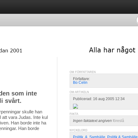
OM FÖRFATTAREN
Författare:
Bo Celin
 den som inte
OM ARTIKELN
Publicerad: 16 aug 2005 12:34
i svårt.
rpenningar skulle han 
FAKTA
l att vara Judas. Inte kul
Ingen faktatext angiven
föreslå
riven. Han borde inte ha
rpenningar. Han borde
NYCKELORD
Politik
,
&
,
Samhälle
,
Politik & Samhälle