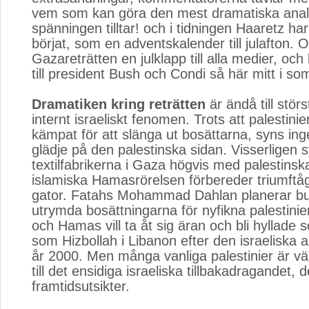
vem som kan göra den mest dramatiska ana
spänningen tilltar! och i tidningen Haaretz h
börjat, som en adventskalender till julafton. O
Gazareträtten en julklapp till alla medier, oc
till president Bush och Condi så här mitt i s
Dramatiken kring reträtten
är ändå till störs
internt israeliskt fenomen. Trots att palestinie
kämpat för att slänga ut bosättarna, syns in
glädje på den palestinska sidan. Visserligen s
textilfabrikerna i Gaza högvis med palestinsk
islamiska Hamasrörelsen förbereder triumft
gator. Fatahs Mohammad Dahlan planerar bus
utrymda bosättningarna för nyfikna palestini
och Hamas vill ta åt sig äran och bli hyllade
som Hizbollah i Libanon efter den israeliska 
år 2000. Men många vanliga palestinier är väl
till det ensidiga israeliska tillbakadragandet,
framtidsutsikter.