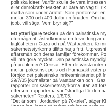
politiska ideer. Varför skulle de vara intressera
eller demokrati? Makten är bara en väg till
maffia som under Arafat. Som jämförelse: en 
mellan 300 och 400 dollar i månaden. Om ha
jobb, vill säga. Vem bryr sig?"
Ett ytterligare tecken
på den palestinska my
oförmåga att åstadkomma en förändring är 
laglösheten i Gaza och på Västbanken. Krimin
säkerhetsstyrkorna tillåts härja fritt. Utpress
affärsmän och deras familjer förekommer. Pol
vill inte göra mycket. Den palestinska myndig
på problemen? Censur. Efter de värsta intern
mellan palestinsk polis och Hamasaktivister p
förbjöd det palestinska inrikesministeriet på 
29/7/05 journalister på Västbanken och i Gaza
rapporter om säkerhetsstyrkorna utan att först
eftersom rapporterna var "skadliga för den na
säkerheten" Reuters, 1/8/05.
"Det är som i Jordanien på 70-talet", säger Kh