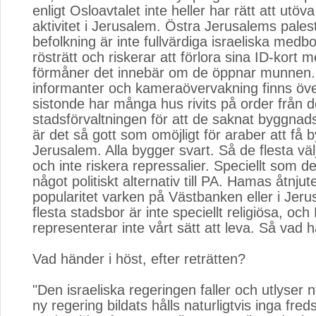
enligt Osloavtalet inte heller har rätt att utöva 
aktivitet i Jerusalem. Östra Jerusalems pales
befolkning är inte fullvärdiga israeliska medbo
rösträtt och riskerar att förlora sina ID-kort 
förmåner det innebär om de öppnar munnen.
informanter och kameraövervakning finns över
sistonde har många hus rivits på order från d
stadsförvaltningen för att de saknat byggnads
är det så gott som omöjligt för araber att få 
Jerusalem. Alla bygger svart. Så de flesta välj
och inte riskera repressalier. Speciellt som de
något politiskt alternativ till PA. Hamas åtnjut
popularitet varken på Västbanken eller i Jer
flesta stadsbor är inte speciellt religiösa, o
representerar inte vårt sätt att leva. Så vad ha
Vad händer i höst, efter reträtten?
"Den israeliska regeringen faller och utlyser 
ny regering bildats hålls naturligtvis inga fred