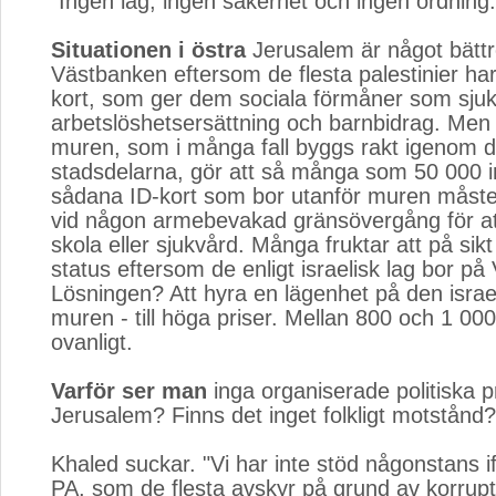
"Ingen lag, ingen säkerhet och ingen ordning.
Situationen i östra
Jerusalem är något bättr
Västbanken eftersom de flesta palestinier har 
kort, som ger dem sociala förmåner som sjuk
arbetslöshetsersättning och barnbidrag. Men 
muren, som i många fall byggs rakt igenom d
stadsdelarna, gör att så många som 50 000 
sådana ID-kort som bor utanför muren måste 
vid någon armebevakad gränsövergång för at
skola eller sjukvård. Många fruktar att på sikt 
status eftersom de enligt israelisk lag bor p
Lösningen? Att hyra en lägenhet på den israe
muren - till höga priser. Mellan 800 och 1 000 
ovanligt.
Varför ser man
inga organiserade politiska pr
Jerusalem? Finns det inget folkligt motstånd?
Khaled suckar. "Vi har inte stöd någonstans if
PA, som de flesta avskyr på grund av korrup