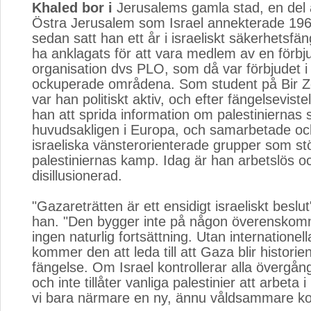
Khaled bor i
Jerusalems gamla stad, en del a
Östra Jerusalem som Israel annekterade 1967
sedan satt han ett år i israeliskt säkerhetsfän
ha anklagats för att vara medlem av en förbj
organisation dvs PLO, som då var förbjudet i 
ockuperade områdena. Som student på Bir Zei
var han politiskt aktiv, och efter fängelseviste
han att sprida information om palestiniernas s
huvudsakligen i Europa, och samarbetade o
israeliska vänsterorienterade grupper som s
palestiniernas kamp. Idag är han arbetslös oc
disillusionerad.
"Gazareträtten är ett ensidigt israeliskt beslu
han. "Den bygger inte på någon överenskom
ingen naturlig fortsättning. Utan internationel
kommer den att leda till att Gaza blir historie
fängelse. Om Israel kontrollerar alla övergång
och inte tillåter vanliga palestinier att arbeta
vi bara närmare en ny, ännu våldsammare kon