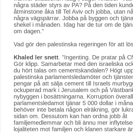
några städer styrs av PA? På den tiden kund
åtminstone åka till Tel Aviv och jobba, utan n
några vägspärrar. Jobba på byggen och tjäna
shekel i månaden. Idag har de tur om de tjän
om dagen."
Vad gör den palestinska regeringen för att l
Khaled ler snett
. "Ingenting. De pratar på C
Gör klipp. Samarbetar med den israeliska oc
du hört talas om cementskandalen? Högt upp
palestinska parlamentsledamöter och tjänste
pengar på att sälja cement till Israels murby
ockuperad mark i Jerusalem och på Västbanke
nybyggen i bosättningarna. Korruption överall
parlamentsledamot tjänar 5 000 dollar i månade
behöver inte betala någon elräkning, gör lukra
sidan om. Dessutom kan han ordna jobb åt
familjemedlemmar och bli ännu mer inflytelser
lojaliteten mot familjen och klanen starkare ä