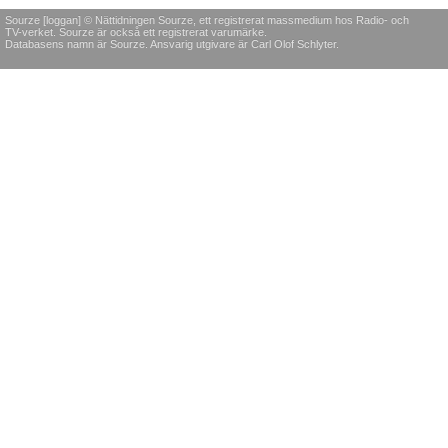
Sourze [loggan] © Nättidningen Sourze, ett registrerat massmedium hos Radio- och
TV-verket. Sourze är också ett registrerat varumärke.
Databasens namn är Sourze. Ansvarig utgivare är Carl Olof Schlyter.