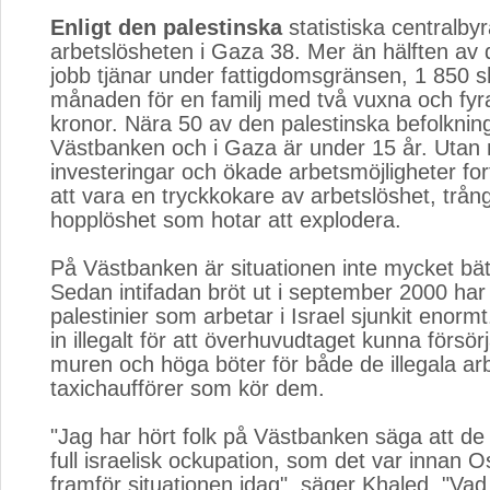
Enligt den palestinska
statistiska centralbyr
arbetslösheten i Gaza 38. Mer än hälften av
jobb tjänar under fattigdomsgränsen, 1 850 s
månaden för en familj med två vuxna och fyr
kronor. Nära 50 av den palestinska befolknin
Västbanken och i Gaza är under 15 år. Utan
investeringar och ökade arbetsmöjligheter fo
att vara en tryckkokare av arbetslöshet, trå
hopplöshet som hotar att explodera.
På Västbanken är situationen inte mycket bät
Sedan intifadan bröt ut i september 2000 har 
palestinier som arbetar i Israel sjunkit enorm
in illegalt för att överhuvudtaget kunna försörj
muren och höga böter för både de illegala ar
taxichaufförer som kör dem.
"Jag har hört folk på Västbanken säga att de 
full israelisk ockupation, som det var innan O
framför situationen idag", säger Khaled. "Vad 