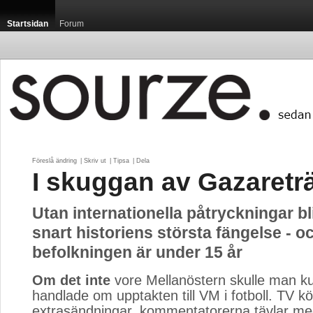
Startsidan
Forum
Föreslå ändring
| 
Skriv ut
| 
Tipsa
| 
Dela
I skuggan av Gazaretr
Utan internationella påtryckningar bl
snart historiens största fängelse - o
befolkningen är under 15 år
Om det inte
vore Mellanöstern skulle man kun
handlade om upptakten till VM i fotboll. TV kö
extrasändningar, kommentatorerna tävlar m