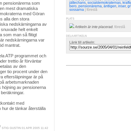
från pensionärerna som
jättechans
,
socialdemokraternas
,
kraft
bero
,
pensionärerna
,
äntligen
,
inser
,
gr
 den mest dramatiska
sossarna
| 
föreslå
ldemokraterna med Göran
s alla den stora
PLATS
tiska nedskärningarna av
Artikeln är inte placerad.
föreslå
snuvade helt enkelt
 som man så flitigt
DELA ARTIKELN
 när nedskärningarna var
Länk till artikeln:
löd mantrat.
 hela ATP programmet och 
der trettio år förväntar
betalas av den
ger tio procent under den
ya eftersläpningar är på
l på arbetsmarknaden
s höjning av pensionerna
 beräkningar.
ektkontakt med
 hur de tänkar återställa
STIG GUSTIN
01 APR 2005 11:42