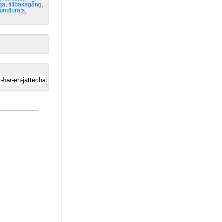
iga
,
tillbakagång
,
undlurats
,