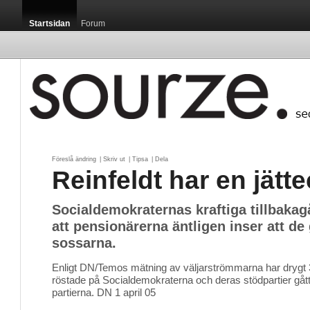
Startsidan
Forum
Föreslå ändring
| 
Skriv ut
| 
Tipsa
| 
Dela
Reinfeldt har en jätt
Socialdemokraternas kraftiga tillbaka
att pensionärerna äntligen inser att de
sossarna.
Enligt DN/Temos mätning av väljarströmmarna har drygt
röstade på Socialdemokraterna och deras stödpartier gått ö
partierna. DN 1 april 05