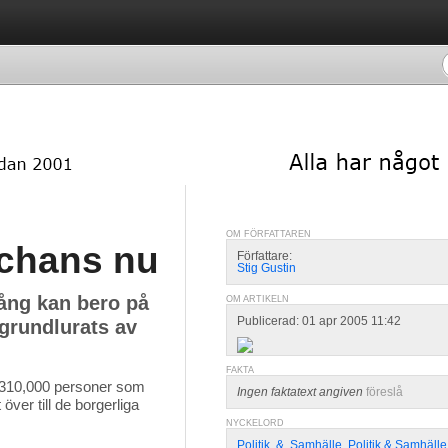
OM FÖRFATTAREN
echans nu
Författare:
Stig Gustin
gång kan bero på
OM ARTIKELN
Publicerad: 01 apr 2005 11:42
 grundlurats av
FAKTA
 310,000 personer som
Ingen faktatext angiven
föreslå
ver till de borgerliga
NYCKELORD
Politik
,
&
,
Samhälle
,
Politik & Samhälle