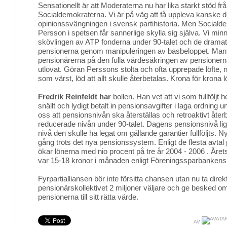
Sensationellt är att Moderaterna nu har lika starkt stöd 
Socialdemokraterna. Vi är på väg att få uppleva kanske
opinionssvängningen i svensk partihistoria. Men Socia
Persson i spetsen får sannerlige skylla sig själva. Vi minn
skövlingen av ATP fonderna under 90-talet och de drama
pensionerna genom manipuleringen av basbeloppet. Man 
pensionärerna på den fulla värdesäkringen av pensionerna
utlovat. Göran Perssons stolta och ofta upprepade löfte,
som värst, löd att allt skulle återbetalas. Krona för krona 
Fredrik Reinfeldt har
bollen. Han vet att vi som fullföljt
snällt och lydigt betalt in pensionsavgifter i laga ordning un
oss att pensionsnivån ska återställas och retroaktivt åter
reducerade nivån under 90-talet. Dagens pensionsnivå lig
nivå den skulle ha legat om gällande garantier fullföljts. N
gång trots det nya pensionssystem. Enligt de flesta avta
ökar lönerna med nio procent på tre år 2004 - 2006 . Året
var 15-18 kronor i månaden enligt Föreningssparbankens
Fyrpartialliansen bör inte försitta chansen utan nu ta dir
pensionärskollektivet 2 miljoner väljare och ge besked om
pensionerna till sitt rätta värde.
AV