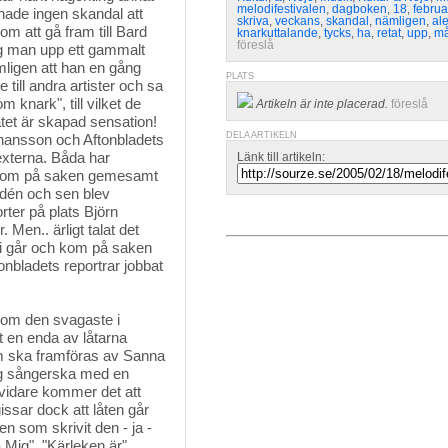
melodifestivalen
,
dagboken
,
18
,
februa
hade ingen skandal att
skriva
,
veckans
,
skandal
,
nämligen
,
al
 att gå fram till Bard
knarkuttalande
,
tycks
,
ha
,
retat
,
upp
,
m
föreslå
tog man upp ett gammalt
mligen att han en gång
PLATS
 till andra artister och sa
 knark", till vilket de
Artikeln är inte placerad.
föreslå
atet är skapad sensation!
DELA ARTIKELN
ohansson och Aftonbladets
externa. Båda har
Länk till artikeln:
 de kom på saken gemesamt
dén och sen blev
rter på plats Björn
. Men.. ärligt talat det
 i går och kom på saken
nbladets reportrar jobbat
som den svagaste i
rt en enda av låtarna
m ska framföras av Sanna
ig sångerska med en
 vidare kommer det att
issar dock att låten går
n som skrivit den - ja -
Mig", "Kärleken är"