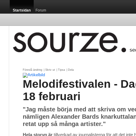
Startsidan
Forum
Föreslå ändring
| 
Skriv ut
| 
Tipsa
| 
Dela
Melodifestivalen - 
18 februari
"Jag måste börja med att skriva om ve
nämligen Alexander Bards knarkuttala
retat upp så många artister."
Hela storyn är
tillverkad av journalisterna för att det inte