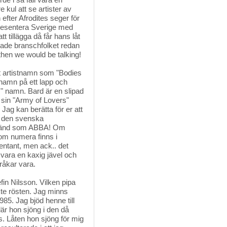
 kul att se artister av
efter Afrodites seger för
resentera Sverige med
t tillägga då får hans låt
 hade branschfolket redan
then we would be talking!
rt artistnamn som "Bodies
namn på ett lapp och
" namn. Bard är en slipad
 sin "Army of Lovers"
 Jag kan berätta för er att
n den svenska
 känd som ABBA! Om
som numera finns i
entant, men ack.. det
vara en kaxig jävel och
råkar vara.
efin Nilsson. Vilken pipa
kte rösten. Jag minns
85. Jag bjöd henne till
där hon sjöng i den då
. Låten hon sjöng för mig