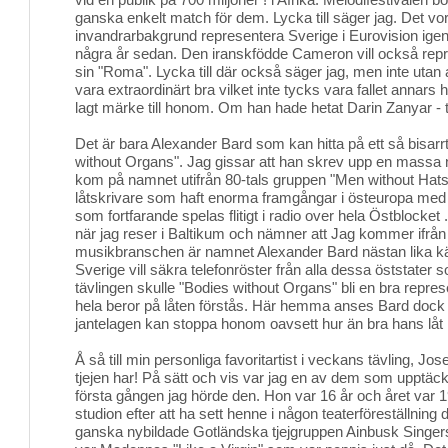
ganska enkelt match för dem. Lycka till säger jag. Det vore
invandrarbakgrund representera Sverige i Eurovision igen 
några år sedan. Den iranskfödde Cameron vill också rep
sin "Roma". Lycka till där också säger jag, men inte utan at
vara extraordinärt bra vilket inte tycks vara fallet annars
lagt märke till honom. Om han hade hetat Darin Zanyar - 
Det är bara Alexander Bard som kan hitta på ett så bisar
without Organs". Jag gissar att han skrev upp en massa 
kom på namnet utifrån 80-tals gruppen "Men without Hats
låtskrivare som haft enorma framgångar i östeuropa med
som fortfarande spelas flitigt i radio over hela Östblocket .
när jag reser i Baltikum och nämner att Jag kommer ifrå
musikbranschen är namnet Alexander Bard nästan lika
Sverige vill säkra telefonröster från alla dessa öststater 
tävlingen skulle "Bodies without Organs" bli en bra repres
hela beror på låten förstås. Här hemma anses Bard dock 
jantelagen kan stoppa honom oavsett hur än bra hans låt 
Å så till min personliga favoritartist i veckans tävling, Jos
tjejen har! På sätt och vis var jag en av dem som upptäc
första gången jag hörde den. Hon var 16 år och året var 19
studion efter att ha sett henne i någon teaterföreställning 
ganska nybildade Gotländska tjejgruppen Ainbusk Singers