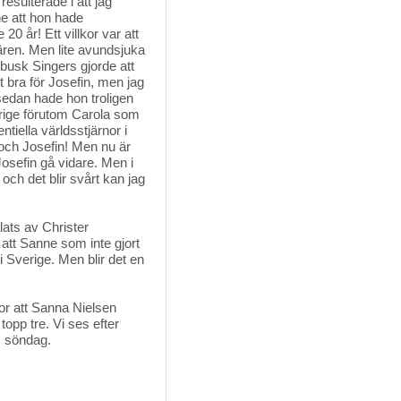
esulterade i att jag
ne att hon hade
20 år! Ett villkor var att
ären. Men lite avundsjuka
busk Singers gjorde att
t bra för Josefin, men jag
sedan hade hon troligen
Sverige förutom Carola som
tiella världsstjärnor i
och Josefin! Men nu är
Josefin gå vidare. Men i
 och det blir svårt kan jag
ts av Christer 
 att Sanne som inte gjort
 Sverige. Men blir det en
ror att Sanna Nielsen
opp tre. Vi ses efter
. söndag.