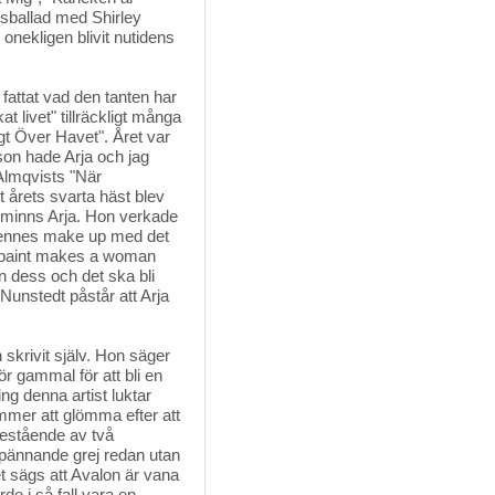
ksballad med Shirley
onekligen blivit nutidens
fattat vad den tanten har 
t livet" tillräckligt många
 Över Havet". Året var
son hade Arja och jag
lmqvists "När
 årets svarta häst blev
 minns Arja. Hon verkade
hennes make up med det
 of paint makes a woman
an dess och det ska bli
s Nunstedt påstår att Arja
krivit själv. Hon säger 
för gammal för att bli en
ing denna artist luktar
ommer att glömma efter att
bestående av två
spännande grej redan utan
t sägs att Avalon är vana
rde i så fall vara en