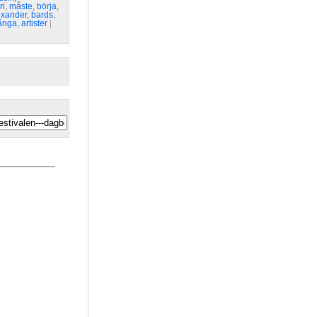
ri
,
måste
,
börja
,
exander
,
bards
,
ånga
,
artister
| 