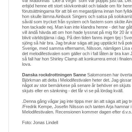
var Madonnas "Like a Virgin" som var poppis just då. Det r
erbjöd henne ett stort skivkontrakt och talade om för hen
förutsättningarna för att bli en megastjärna innan hon fyllde 
hon skulle lämna Ainbusk Singers och satsa på solokarri
såväl som trycket från systern och fastern som sköte Ain
hon tackade nej. Man kan inte klandra henne - det har gåt
vill ändå hävda att om hon hade lyssnat på mig för 20 år 
blivit världstjärna i dag. På den tiden fanns ingen tjej i 
sjöng så här bra. Jag brukar säga att jag upptäckt två poten
Sverige, med samma efternamn, Nilsson, nämligen Lisa 
det melodifestivalen som gäller och i fall låten är bra kan 
så fall har hon Shirley Clamp att konkurrera emot i finalen
lova.
Danska rockdrottningen Sanne
Salomonsen har övertala
Björkman att delta i Melodifestivalen heter det. Jag gissar
något av stor bemärkese på senare år behöver en skjuts i
skjuts eller en sänkning - det får vi se på lördag kväll.
.Denna gång vågar jag inte tippa mer än att säga att jag t
/Fredrik Kempe, Josefin Nilsson och tanten Arja hamnar i t
Melodifestivalen. Recensionen kommer dagen efter d.v.s
Foto: Jonas Lindell