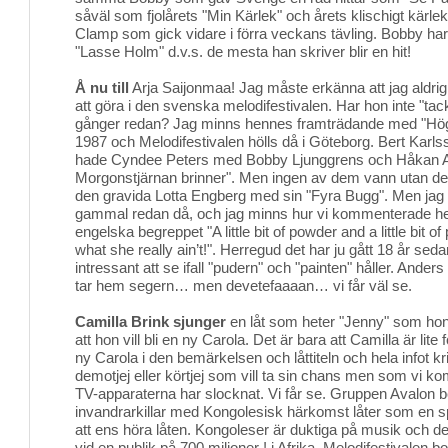
såväl som fjolårets "Min Kärlek" och årets klischigt kärle
Clamp som gick vidare i förra veckans tävling. Bobby har 
"Lasse Holm" d.v.s. de mesta han skriver blir en hit!
Å nu till
Arja Saijonmaa! Jag måste erkänna att jag aldrig 
att göra i den svenska melodifestivalen. Har hon inte "tacka
gånger redan? Jag minns hennes framträdande med "Högt
1987 och Melodifestivalen hölls då i Göteborg. Bert Karls
hade Cyndee Peters med Bobby Ljunggrens och Håkan A
Morgonstjärnan brinner". Men ingen av dem vann utan det
den gravida Lotta Engberg med sin "Fyra Bugg". Men jag
gammal redan då, och jag minns hur vi kommenterade 
engelska begreppet "A little bit of powder and a little bit
what she really ain’t!". Herregud det har ju gått 18 år sed
intressant att se ifall "pudern" och "painten" håller. Ander
tar hem segern… men devetefaaaan… vi får väl se.
Camilla Brink sjunger
en låt som heter "Jenny" som hon s
att hon vill bli en ny Carola. Det är bara att Camilla är lite 
ny Carola i den bemärkelsen och låttiteln och hela infot kr
demotjej eller körtjej som vill ta sin chans men som vi k
TV-apparaterna har slocknat. Vi får se. Gruppen Avalon 
invandrarkillar med Kongolesisk härkomst låter som en 
att ens höra låten. Kongoleser är duktiga på musik och de
vid en publik på 700 miljoner ! i Afrika. Melodifestivalen bo