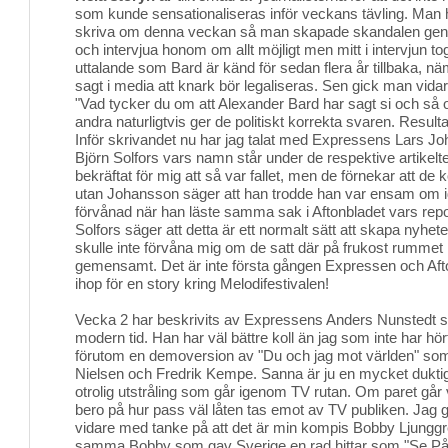
som kunde sensationaliseras inför veckans tävling. Man 
skriva om denna veckan så man skapade skandalen genom
och intervjua honom om allt möjligt men mitt i intervjun 
uttalande som Bard är känd för sedan flera år tillbaka, nä
sagt i media att knark bör legaliseras. Sen gick man vidare
"Vad tycker du om att Alexander Bard har sagt si och så om
andra naturligtvis ger de politiskt korrekta svaren. Result
Inför skrivandet nu har jag talat med Expressens Lars J
Björn Solfors vars namn står under de respektive artikelt
bekräftat för mig att så var fallet, men de förnekar att
utan Johansson säger att han trodde han var ensam om i
förvånad när han läste samma sak i Aftonbladet vars repo
Solfors säger att detta är ett normalt sätt att skapa nyheter
skulle inte förvåna mig om de satt där på frukost rummet
gemensamt. Det är inte första gången Expressen och Afto
ihop för en story kring Melodifestivalen!
Vecka 2 har beskrivits av Expressens Anders Nunstedt 
modern tid. Han har väl bättre koll än jag som inte har hö
förutom en demoversion av "Du och jag mot världen" so
Nielsen och Fredrik Kempe. Sanna är ju en mycket dukt
otrolig utstråling som går igenom TV rutan. Om paret går
bero på hur pass väl låten tas emot av TV publiken. Jag g
vidare med tanke på att det är min kompis Bobby Ljunggre
samma Bobby som gav Sverige en rad hittar som "Se På 