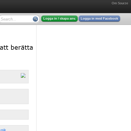
Om Sourze
Logga in / skapa anv.
Logga in med Facebook
usik
,