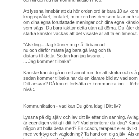
Att lyssna innebär att du hör orden ord är bara 10 av ko
kroppspråket, tonfallet, mimiken hos den som talar och s
om dina egna förutfattade meningar och dina egna känslo
som sägs. Du bara iakttar detta utan att döma. Du låter d
starka känslor väckas att det visaste är att ta en timeout.
"Älskling... Jag känner mig så förbannad
nu och därför måste jag bara gå iväg och få
distans till detta. Sedan kan jag lyssna...
... Jag kommer tillbaka"
Kanske kan du gå in i ett annat rum för att skrika och sl
sedan kommer tillbaka har du en klarare bild av vad som
Ditt ansvar? Då kan ni fortsätta er kommunikation ... för
nivå :.
Kommunikation - vad kan Du göra Idag i Ditt liv?
Lyssna på dig själv och lev ditt liv efter din sanning. Av
är egentligen viktigt i ditt liv? Vad prioriterar du idag? K
någon att bolla detta med? En coach, terapeut eller dylikt
med verktyg och vägledning? Ta hand om dig själv! Älska d