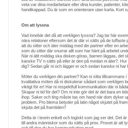
veta var dina medarbetare eller dina kunder, patienter, klie
handikappad. Du är som en orienterare utan karta. Kort sag
Om att lyssna
Vad innebär det då att verkligen lyssna? Jag tar här exempe
nära relationer eftersom det är där vi sätts på de tuffast
att du sitter och äter middag med din partner efter en ar
som du sitter där snurrar allt som har hänt på arbetet und
När ni ätit middag ska disken göras, barnen läggas, det 
kanske TV´n sätts på eller är den på medan ni äter?. Hu
dig? Sedan går ni och lägger er och sedan kanske ni har l
Möter du verkligen din partner? Kan ni sitta tillsammans i 
kvalitativa möten då ni diskuterar sådant som verkligen 
viktigt för er! Har ni respektfull kommunikation där ni båda
Skapar ni tid för det? Om ni inte gör det är det bara en tid
ihop. Saker och ting måste tas om hand när dom dyker upp
problem. Pro blema betyder på latin något skjutet på fram
skjuta det på framtiden?
Detta är i teorin enkelt och logiskt som jag ser det. Det är
till andra människor som du sätts på prov. Provet är att lys
och till den du har kommunikation med.