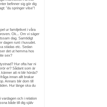
nter befinner sig gör dig
t: "du springer vilse"!
l ur familjelivet i våra
e proven. Ok... Om vi säger
betssam dag. Samtidigt
er dagen runt i huvudet.
ska städas etc. Sedan
r ser det ut hemma hos
ite sex?
tystnad? Hur ofta har ni
berör er? Sådant som är
 känner att ni blir hörda?
sfråga innan allt brakar
. Annars blir dom till
tiden. Hur länge ska du
 i vardagen och i relation
sna både till dig själv