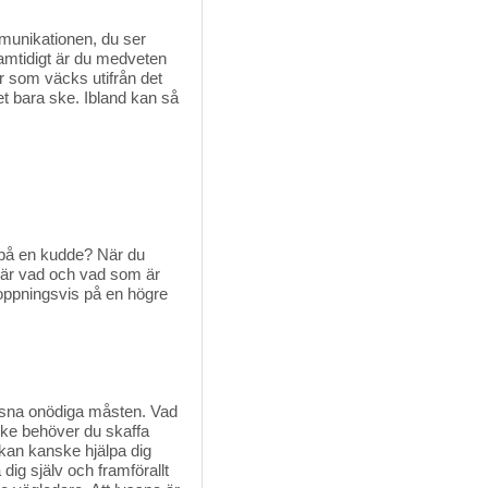
mmunikationen, du ser
amtidigt är du medveten
r som väcks utifrån det
et bara ske. Ibland kan så
å på en kudde? När du
 är vad och vad som är
hoppningsvis på en högre
lägsna onödiga måsten. Vad
anske behöver du skaffa
 kan kanske hjälpa dig
ig själv och framförallt