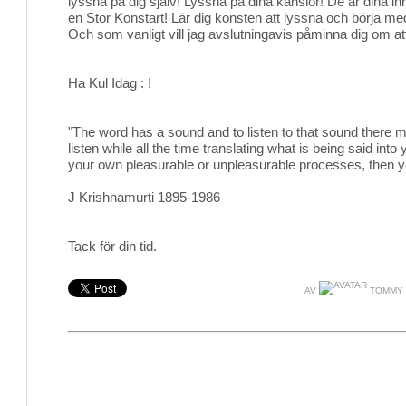
lyssna på dig själv! Lyssna på dina känslor! De är dina in
en Stor Konstart! Lär dig konsten att lyssna och börja med 
Och som vanligt vill jag avslutningavis påminna dig om att 
Ha Kul Idag : !
"The word has a sound and to listen to that sound there m
listen while all the time translating what is being said int
your own pleasurable or unpleasurable processes, then you 
J Krishnamurti 1895-1986
Tack för din tid.
AV
TOMMY 