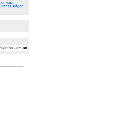
ska
,
vara
,
,
finnas
,
någon
,