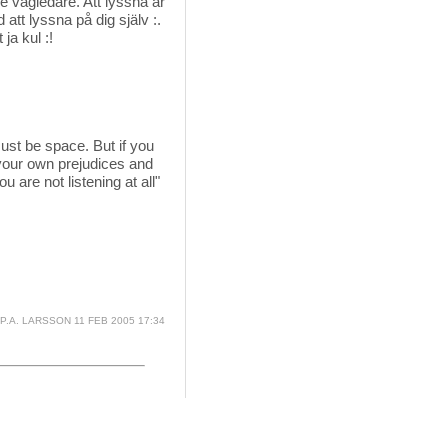
re vägledare. Att lyssna är
att lyssna på dig själv :.
ja kul :!
ust be space. But if you
o your own prejudices and
are not listening at all"
P.A. LARSSON
11 FEB 2005 17:34