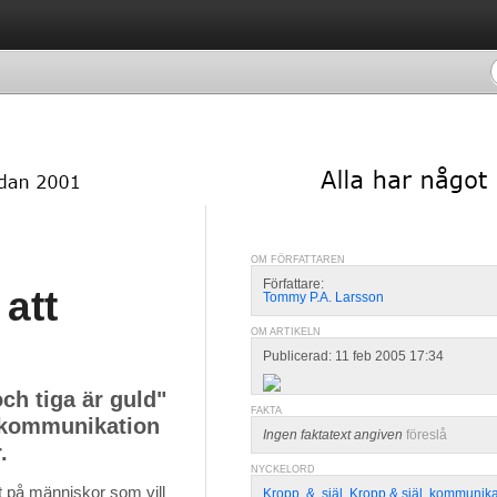
OM FÖRFATTAREN
Författare:
att
Tommy P.A. Larsson
OM ARTIKELN
Publicerad: 11 feb 2005 17:34
och tiga är guld"
FAKTA
 kommunikation
Ingen faktatext angiven
föreslå
.
NYCKELORD
st på människor som vill
Kropp
,
&
,
själ
,
Kropp & själ
,
kommunika