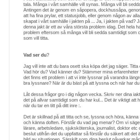
tala. Många i vårt samhälle vill synas. Många vill bli sedda 
Antingen det är genom en såpopera, dockhussåpa, genom 
att ha fina prylar, ett statusjobb, eller genom någon av all
skapat i vårt samhälle i jakten på ... Ja, i jakten på vad? J
denna jakt är ett av våra största problem idag. Det hela har
problem eftersom så många vill bli sedda samtidigt som de
som vill titta.
Vad ser du
?
Jag vill inte att du bara osett ska köpa det jag säger. Titt
Vad hör du? Vad känner du? Stämmer mina erfarenheter 
det finns ett problem i att vi inte lyssnar på varandra läng
bra lyssnare? När är du bäst på att lyssna och när har d
Låt dessa frågor gro i dig någon vecka. Skriv ner dina iakt
det på allvar samtidigt som du har kul... Det är viktigt att 
när du tar en titt på ditt inre :.
Det är skillnad på att titta och se, lyssna och höra, känna
och känna doften. Förstår du vad jag menar? Om vi säger
lärare, arbetsledare, sjuksköterska, journalist, doktor etc o
beslut utifrån det du uppfattar så förstår du säkert att det ä
bild av situationen. Särskilt som dina beslut påverkar må