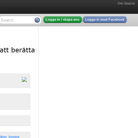
Om Sourze
Logga in / skapa anv.
Logga in med Facebook
tion
,
lyssna
,