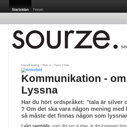
Startsidan
Forum
Föreslå ändring
| 
Skriv ut
| 
Tipsa
| 
Dela
Kommunikation - om 
Lyssna
Har du hört ordspråket: "tala är silver 
? Om det ska vara någon mening med
så måste det finnas någon som lyssnar
I vårt samhälle
, som det ser ut idag, är det knappast bri