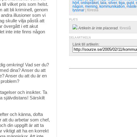
hört
,
ordspråket
,
tala
,
silver
,
tiga
,
guld
,
till vilket pris som helst.
någon
,
mening
,
kommunikation
,
måste
att bli kriminell, genom
lyssnar
| 
föreslå
a andra illusioner som vi
ag skulle vilja påstå att
PLATS
 övergått i ett akut
Artikeln är inte placerad.
föreslå
t inte inte finns någon
DELA ARTIKELN
Länk till artikeln:
a dig omkring! Vad ser du?
med dina? Anser du att
re? Anser du att du är en
u problem?
tagelser och insikter. Ta
ha självdistans! Särskilt
 efter och känna, dofta
 att du arbetar som chef,
ch din uppgift är att ta
r viktigt att ha en korrekt
nga människor. Att inte