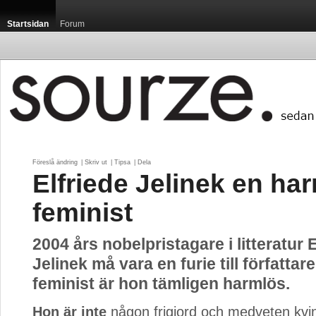
Startsidan
Forum
Föreslå ändring
| 
Skriv ut
| 
Tipsa
| 
Dela
Elfriede Jelinek en ha
feminist
2004 års nobelpristagare i litteratur E
Jelinek må vara en furie till författa
feminist är hon tämligen harmlös.
Hon är inte
någon frigjord och medveten kvin