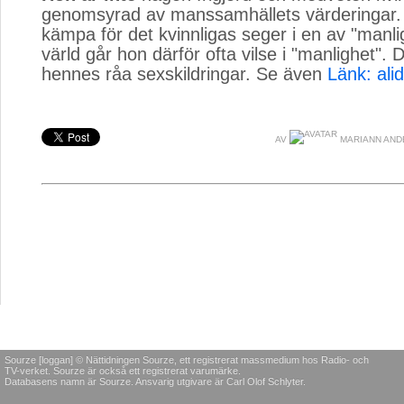
genomsyrad av manssamhällets värderingar. I 
kämpa för det kvinnligas seger i en av "manl
värld går hon därför ofta vilse i "manlighet". D
hennes råa sexskildringar. Se även
Länk: ali
AV
MARIANN AN
Sourze [loggan] © Nättidningen Sourze, ett registrerat massmedium hos Radio- och
TV-verket. Sourze är också ett registrerat varumärke.
Databasens namn är Sourze. Ansvarig utgivare är Carl Olof Schlyter.