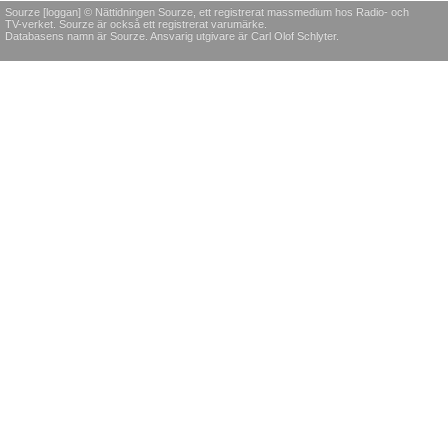
Sourze [loggan] © Nättidningen Sourze, ett registrerat massmedium hos Radio- och
TV-verket. Sourze är också ett registrerat varumärke.
Databasens namn är Sourze. Ansvarig utgivare är Carl Olof Schlyter.